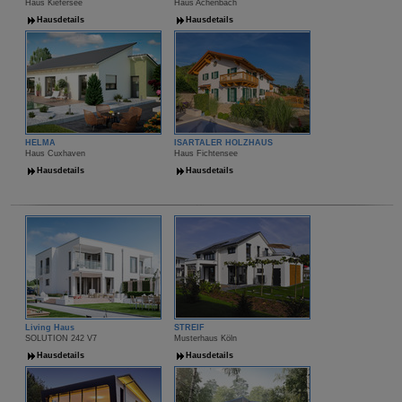
Haus Kiefersee
Haus Achenbach
Hausdetails
Hausdetails
HELMA
ISARTALER HOLZHAUS
Haus Cuxhaven
Haus Fichtensee
Hausdetails
Hausdetails
Living Haus
STREIF
SOLUTION 242 V7
Musterhaus Köln
Hausdetails
Hausdetails