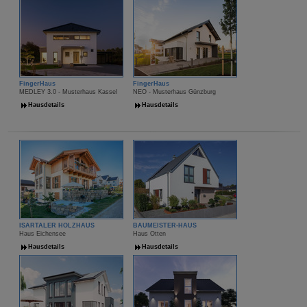
FingerHaus
FingerHaus
MEDLEY 3.0 - Musterhaus Kassel
NEO - Musterhaus Günzburg
Hausdetails
Hausdetails
ISARTALER HOLZHAUS
BAUMEISTER-HAUS
Haus Eichensee
Haus Otten
Hausdetails
Hausdetails