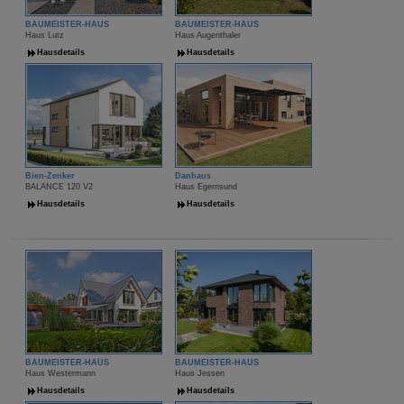
BAUMEISTER-HAUS
BAUMEISTER-HAUS
Haus Lutz
Haus Augenthaler
Hausdetails
Hausdetails
Bien-Zenker
Danhaus
BALANCE 120 V2
Haus Egernsund
Hausdetails
Hausdetails
BAUMEISTER-HAUS
BAUMEISTER-HAUS
Haus Westermann
Haus Jessen
Hausdetails
Hausdetails