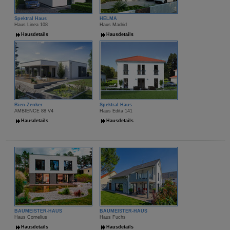
Spektral Haus
HELMA
Haus Linea 108
Haus Madrid
Hausdetails
Hausdetails
Bien-Zenker
Spektral Haus
AMBIENCE 88 V4
Haus Edita 141
Hausdetails
Hausdetails
BAUMEISTER-HAUS
BAUMEISTER-HAUS
Haus Cornelius
Haus Fuchs
Hausdetails
Hausdetails