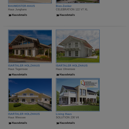
BAUMEISTER-HAUS
Bien-Zenker
Haus Junghans
CELEBRATION 122 V7 XL
Hausdetails
Hausdetails
ISARTALER HOLZHAUS
ISARTALER HOLZHAUS
Haus Tegernsee
Haus Ulmensee
Hausdetails
Hausdetails
ISARTALER HOLZHAUS
Living Haus
Haus Wiessee
SOLUTION 230 V4
Hausdetails
Hausdetails