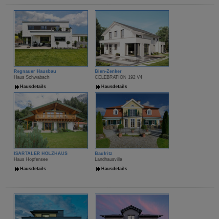
Regnauer Hausbau
Bien-Zenker
Haus Schwabach
CELEBRATION 192 V4
Hausdetails
Hausdetails
ISARTALER HOLZHAUS
Baufritz
Haus Hopfensee
Landhausvilla
Hausdetails
Hausdetails