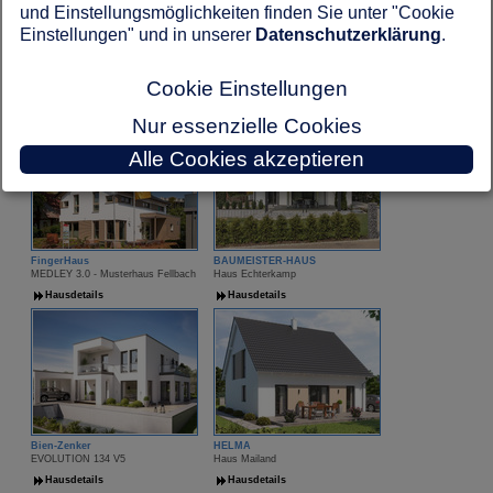
und Einstellungsmöglichkeiten finden Sie unter "Cookie
Einstellungen" und in unserer
Datenschutzerklärung
.
Kern-Haus
Spektral Haus
Futura Bauhaus
Haus Edita 158
Hausdetails
Hausdetails
Cookie Einstellungen
Nur essenzielle Cookies
Alle Cookies akzeptieren
FingerHaus
BAUMEISTER-HAUS
MEDLEY 3.0 - Musterhaus Fellbach
Haus Echterkamp
Hausdetails
Hausdetails
Bien-Zenker
HELMA
EVOLUTION 134 V5
Haus Mailand
Hausdetails
Hausdetails