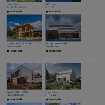
Living Haus
HUF Haus
SUNSHINE 125 V3
ART 6-9
Hausdetails
Hausdetails
ISARTALER HOLZHAUS
BAUMEISTER-HAUS
Haus Mondsee
Haus Nowak
Hausdetails
Hausdetails
BAUMEISTER-HAUS
FingerHaus
Haus Poschmann
ARTIS 301
Hausdetails
Hausdetails