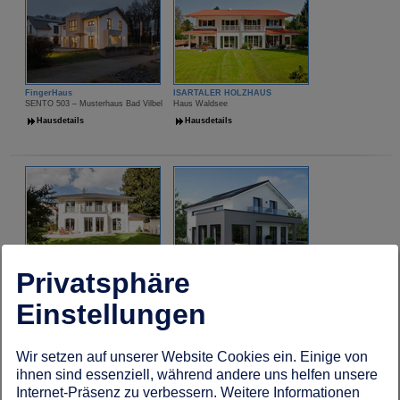
FingerHaus
ISARTALER HOLZHAUS
SENTO 503 – Musterhaus Bad Vilbel
Haus Waldsee
Hausdetails
Hausdetails
Privatsphäre
ISARTALER HOLZHAUS
Living Haus
Villa Victoria
SUNSHINE 165 Ulm
Einstellungen
Hausdetails
Hausdetails
Wir setzen auf unserer Website Cookies ein. Einige von
ihnen sind essenziell, während andere uns helfen unsere
Internet-Präsenz zu verbessern. Weitere Informationen