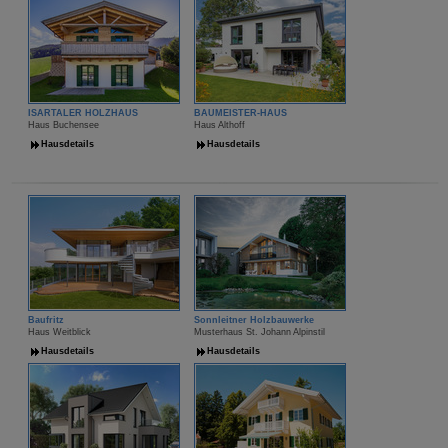
ISARTALER HOLZHAUS
BAUMEISTER-HAUS
Haus Buchensee
Haus Althoff
Hausdetails
Hausdetails
Baufritz
Sonnleitner Holzbauwerke
Haus Weitblick
Musterhaus St. Johann Alpinstil
Hausdetails
Hausdetails