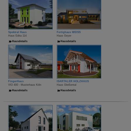
Spektral Haus
Fertighaus WEISS
Haus Edita 114
Haus Geyer
Hausdetails
Hausdetails
FingerHaus
ISARTALER HOLZHAUS
VIO 400 - Musterhaus Köln
Haus Gleißental
Hausdetails
Hausdetails