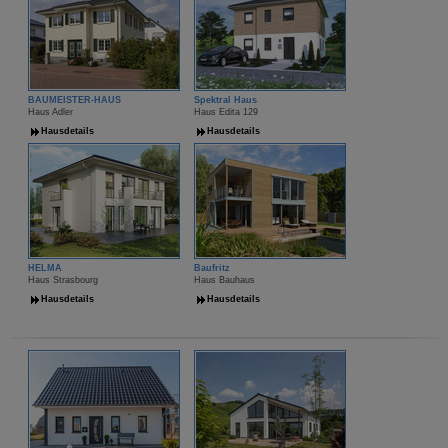
BAUMEISTER-HAUS
Spektral Haus
Haus Adler
Haus Edita 129
Hausdetails
Hausdetails
HELMA
Baufritz
Haus Strasbourg
Haus Bauhaus
Hausdetails
Hausdetails