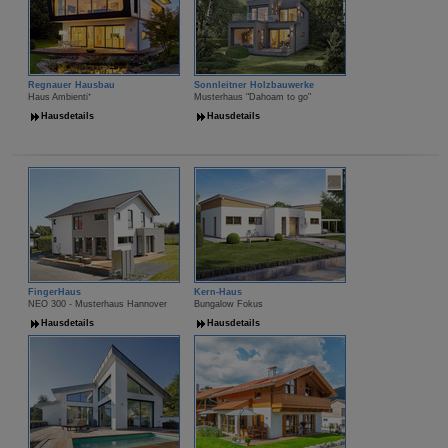
Regnauer Hausbau
Sonnleitner Holzbauwerke
Haus Ambienti⁺
Musterhaus "Dahoam to go"
Hausdetails
Hausdetails
FingerHaus
Kern-Haus
NEO 300 - Musterhaus Hannover
Bungalow Fokus
Hausdetails
Hausdetails