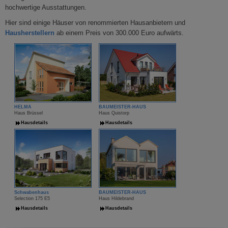
hochwertige Ausstattungen.
Hier sind einige Häuser von renommierten Hausanbietern und
Hausherstellern
ab einem Preis von 300.000 Euro aufwärts.
HELMA
BAUMEISTER-HAUS
Haus Brüssel
Haus Quistorp
Hausdetails
Hausdetails
Schwabenhaus
BAUMEISTER-HAUS
Selection 175 E5
Haus Hildebrand
Hausdetails
Hausdetails