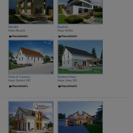
HELMA
Baufritz
Haus Alicante
Haus Kieffer
Hausdetails
Hausdetails
Town & Country
Spektral Haus
Haus Domizil 192
Haus Linea 162
Hausdetails
Hausdetails