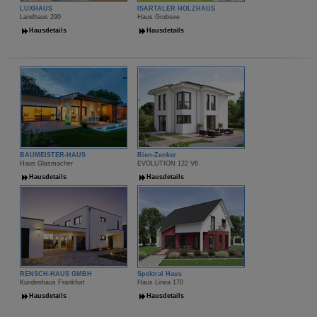
LUXHAUS
ISARTALER HOLZHAUS
Landhaus 290
Haus Grubsee
Hausdetails
Hausdetails
BAUMEISTER-HAUS
Bien-Zenker
Haus Glasmacher
EVOLUTION 122 V6
Hausdetails
Hausdetails
RENSCH-HAUS GMBH
Spektral Haus
Kundenhaus Frankfurt
Haus Linea 170
Hausdetails
Hausdetails