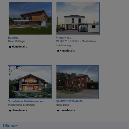
Baufritz
FingerHaus
Haus Bullinger
MEDLEY 3.0 300 B - Musterhaus
Frankenberg
Hausdetails
Hausdetails
Sonnleitner Holzbauwerke
BAUMEISTER-HAUS
Musterhaus Starnberg
Haus Dorn
Hausdetails
Hausdetails
Häuser: