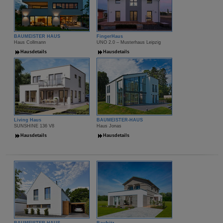
BAUMEISTER HAUS
FingerHaus
Haus Collmann
UNO 2.0 – Musterhaus Leipzig
Hausdetails
Hausdetails
Living Haus
BAUMEISTER-HAUS
SUNSHINE 136 V8
Haus Jonas
Hausdetails
Hausdetails
BAUMEISTER-HAUS
Baufritz