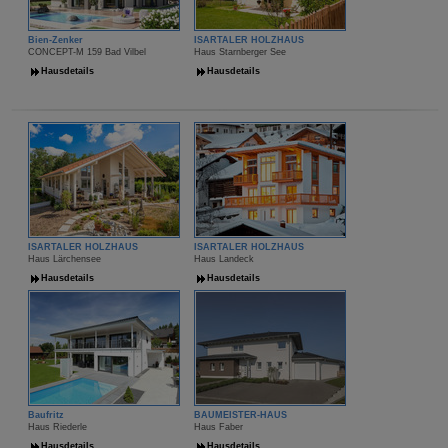
Bien-Zenker
ISARTALER HOLZHAUS
CONCEPT-M 159 Bad Vilbel
Haus Starnberger See
Hausdetails
Hausdetails
ISARTALER HOLZHAUS
ISARTALER HOLZHAUS
Haus Lärchensee
Haus Landeck
Hausdetails
Hausdetails
Baufritz
BAUMEISTER-HAUS
Haus Riederle
Haus Faber
Hausdetails
Hausdetails