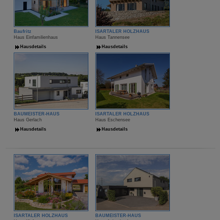
Baufritz
ISARTALER HOLZHAUS
Haus Einfamilienhaus
Haus Tannensee
Hausdetails
Hausdetails
BAUMEISTER-HAUS
ISARTALER HOLZHAUS
Haus Gerlach
Haus Eschensee
Hausdetails
Hausdetails
ISARTALER HOLZHAUS
BAUMEISTER-HAUS