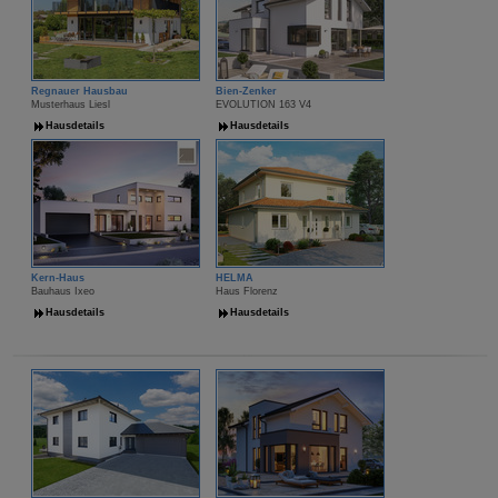
Regnauer Hausbau
Bien-Zenker
Musterhaus Liesl
EVOLUTION 163 V4
Hausdetails
Hausdetails
Kern-Haus
HELMA
Bauhaus Ixeo
Haus Florenz
Hausdetails
Hausdetails