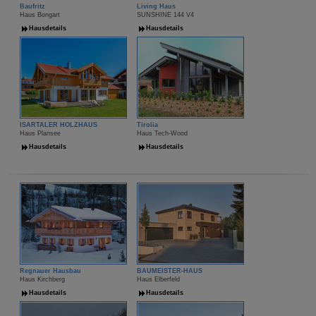
Baufritz
Living Haus
Haus Bongart
SUNSHINE 144 V4
Hausdetails
Hausdetails
ISARTALER HOLZHAUS
Tirolia
Haus Plansee
Haus Tech-Wood
Hausdetails
Hausdetails
Regnauer Hausbau
BAUMEISTER-HAUS
Haus Kirchberg
Haus Elberfeld
Hausdetails
Hausdetails