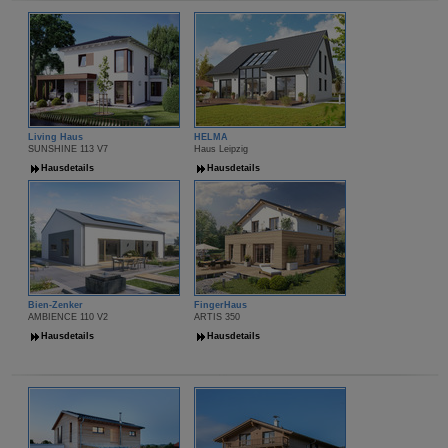
Living Haus
HELMA
SUNSHINE 113 V7
Haus Leipzig
Hausdetails
Hausdetails
Bien-Zenker
FingerHaus
AMBIENCE 110 V2
ARTIS 350
Hausdetails
Hausdetails