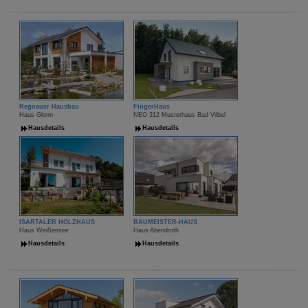
Regnauer Hausbau
FingerHaus
Haus Glonn
NEO 312 Musterhaus Bad Vilbel
Hausdetails
Hausdetails
ISARTALER HOLZHAUS
BAUMEISTER-HAUS
Haus Weißensee
Haus Abendroth
Hausdetails
Hausdetails