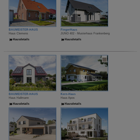
BAUMEISTER-HAUS
FingerHaus
Haus Clemens
JUNO 402 - Musterhaus Frankenberg
Hausdetails
Hausdetails
BAUMEISTER-HAUS
Kern-Haus
Haus Hallmann
Haus Apos
Hausdetails
Hausdetails