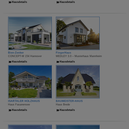
Hausdetails
Hausdetails
Bien-Zenker
FingerHaus
CONCEPT-M 154 Hannover
MEDLEY 3.0 – Musterhaus Mannheim
Hausdetails
Hausdetails
ISARTALER HOLZHAUS
BAUMEISTER-HAUS
Haus Fasanensee
Haus Brede
Hausdetails
Hausdetails