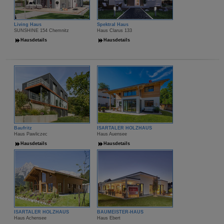
Living Haus
Spektral Haus
SUNSHINE 154 Chemnitz
Haus Clarus 133
Hausdetails
Hausdetails
Baufritz
ISARTALER HOLZHAUS
Haus Pawliczec
Haus Auensee
Hausdetails
Hausdetails
ISARTALER HOLZHAUS
BAUMEISTER-HAUS
Haus Achensee
Haus Ebert