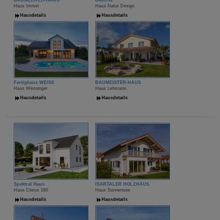
Haus Immel
Haus Natur Design
Hausdetails
Hausdetails
Fertighaus WEISS
BAUMEISTER-HAUS
Haus Wenninger
Haus Lehmann
Hausdetails
Hausdetails
Spektral Haus
ISARTALER HOLZHAUS
Haus Clarus 180
Haus Sonnensee
Hausdetails
Hausdetails