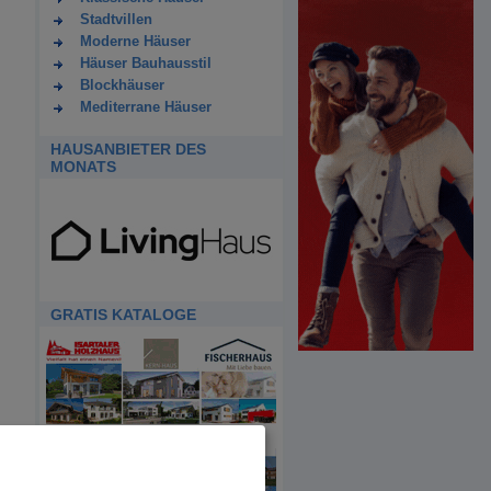
Stadtvillen
Moderne Häuser
Häuser Bauhausstil
Blockhäuser
Mediterrane Häuser
HAUSANBIETER DES
MONATS
GRATIS KATALOGE