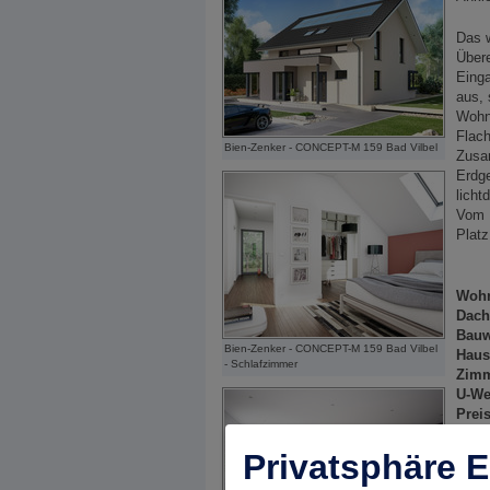
Das 
Übere
Einga
aus, 
Wohn
Flac
Bien-Zenker - CONCEPT-M 159 Bad Vilbel
Zusam
Erdg
licht
Vom E
Platz
Wohn
Dach
Bauw
Bien-Zenker - CONCEPT-M 159 Bad Vilbel
Haus
- Schlafzimmer
Zimm
U-We
Preis
Privatsphäre E
Grun