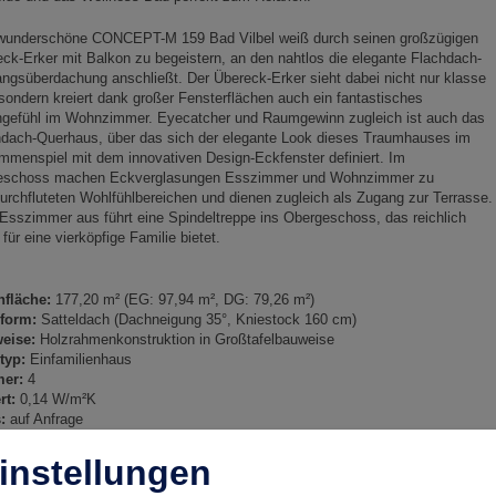
wunderschöne CONCEPT-M 159 Bad Vilbel weiß durch seinen großzügigen
ck-Erker mit Balkon zu begeistern, an den nahtlos die elegante Flachdach-
ngsüberdachung anschließt. Der Übereck-Erker sieht dabei nicht nur klasse
sondern kreiert dank großer Fensterflächen auch ein fantastisches
gefühl im Wohnzimmer. Eyecatcher und Raumgewinn zugleich ist auch das
hdach-Querhaus, über das sich der elegante Look dieses Traumhauses im
menspiel mit dem innovativen Design-Eckfenster definiert. Im
eschoss machen Eckverglasungen Esszimmer und Wohnzimmer zu
durchfluteten Wohlfühlbereichen und dienen zugleich als Zugang zur Terrasse.
sszimmer aus führt eine Spindeltreppe ins Obergeschoss, das reichlich
 für eine vierköpfige Familie bietet.
fläche:
177,20 m² (EG: 97,94 m², DG: 79,26 m²)
form:
Satteldach (Dachneigung 35°, Kniestock 160 cm)
eise:
Holzrahmenkonstruktion in Großtafelbauweise
typ:
Einfamilienhaus
er:
4
rt:
0,14 W/m²K
:
auf Anfrage
instellungen
drisse und Abbildungen können Extras zeigen. Flächenangaben nach DIN