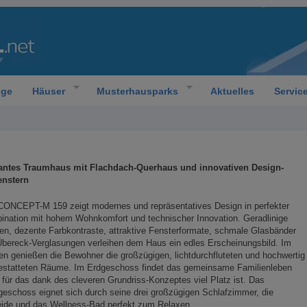
oge
Häuser
Musterhausparks
Aktuelles
Servic
antes Traumhaus mit Flachdach-Querhaus und innovativen Design-
enstern
CONCEPT-M 159 zeigt modernes und repräsentatives Design in perfekter
nation mit hohem Wohnkomfort und technischer Innovation. Geradlinige
n, dezente Farbkontraste, attraktive Fensterformate, schmale Glasbänder
bereck-Verglasungen verleihen dem Haus ein edles Erscheinungsbild. Im
en genießen die Bewohner die großzügigen, lichtdurchfluteten und hochwertig
estatteten Räume. Im Erdgeschoss findet das gemeinsame Familienleben
, für das dank des cleveren Grundriss-Konzeptes viel Platz ist. Das
eschoss eignet sich durch seine drei großzügigen Schlafzimmer, die
eide und das Wellness-Bad perfekt zum Relaxen.