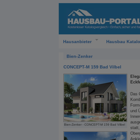
Hausanbieter
Hausbau Katal
Bien-Zenker
CONCEPT-M 159 Bad Vilbel
Eleg
Eckf
Das 
Kombi
Forme
und Ü
Inner
ausg
Bien-Zenker - CONCEPT-M 159 Bad Vilbel
statt
Oberg
Ankl