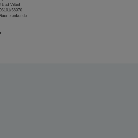
 Bad Vilbel
 06101/58970
@bien-zenker.de
r