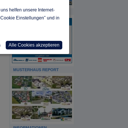
uns helfen unsere Internet-
HDA
"Cookie Einstellungen" und in
s
Alle Cookies akzeptieren
MUSTERHAUS REPORT
INFORMATIONEN