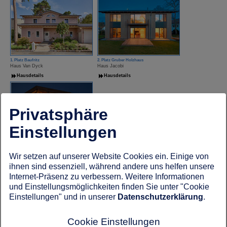
1. Platz Baufritz
2. Platz Gruber Holzhaus
Haus Van Dyck
Haus Jacobi
Hausdetails
Hausdetails
Privatsphäre
Einstellungen
3. Platz Tirolia
Wir setzen auf unserer Website Cookies ein. Einige von
Chalet Tirolia
Hausdetails
ihnen sind essenziell, während andere uns helfen unsere
Internet-Präsenz zu verbessern. Weitere Informationen
und Einstellungsmöglichkeiten finden Sie unter "Cookie
Gewinner in der Kategorie Premiumhäuser
Einstellungen" und in unserer
Datenschutzerklärung
.
Cookie Einstellungen