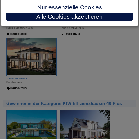
Nur essenzielle Cookies
Alle Cookies akzeptieren
1. Platz Luxhaus
2. Platz Bien-Zenker
Haus Flachdach 300
Haus CONCEPT-M II
Hausdetails
Hausdetails
3. Platz GRIFFNER
Kundenhaus
Hausdetails
Gewinner in der Kategorie KfW Effizienzhäuser 40 Plus