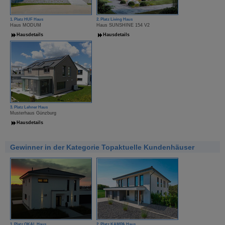
1. Platz HUF Haus
2. Platz Living Haus
Haus MODUM
Haus SUNSHINE 154 V2
Hausdetails
Hausdetails
3. Platz Lehner Haus
Musterhaus Günzburg
Hausdetails
Gewinner in der Kategorie Topaktuelle Kundenhäuser
1. Platz OKAL Haus
2. Platz KAMPA Haus