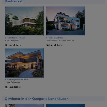
Bauhausstil
1. Platz Bodenseehaus
2. Platz FingerHaus
Haus Burghof
Individuelles Architektenhaus
Hausdetails
Hausdetails
3. Platz Regnauer Hausbau
Haus Fabienne
Hausdetails
Gewinner in der Kategorie Landhäuser