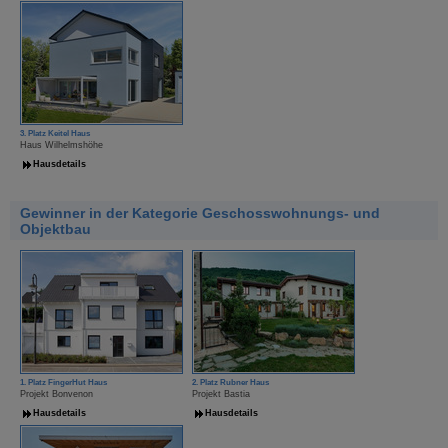
3. Platz Keitel Haus
Haus Wilhelmshöhe
Hausdetails
Gewinner in der Kategorie Geschosswohnungs- und
Objektbau
1. Platz FingerHut Haus
2. Platz Rubner Haus
Projekt Bonvenon
Projekt Bastia
Hausdetails
Hausdetails