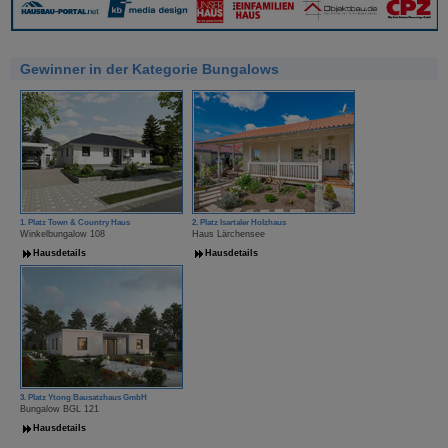
Gewinner in der Kategorie Bungalows
1. Platz Town & Country Haus
2. Platz Isartaler Holzhaus
Winkelbungalow 108
Haus Lärchensee
Hausdetails
Hausdetails
3. Platz Ytong Bausatzhaus GmbH
Bungalow BGL 121
Hausdetails