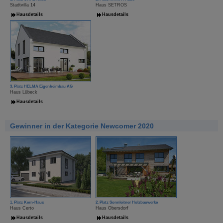
Stadtvilla 14
Haus SETROS
Hausdetails
Hausdetails
3. Platz HELMA Eigenheimbau AG
Haus Lübeck
Hausdetails
Gewinner in der Kategorie Newcomer 2020
1. Platz Kern-Haus
2. Platz Sonnleitner Holzbauwerke
Haus Certo
Haus Obersdorf
Hausdetails
Hausdetails