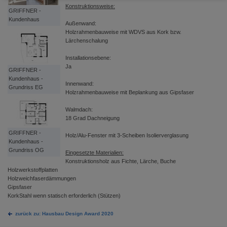
Konstruktionsweise:
GRIFFNER -
Kundenhaus
Außenwand:
Holzrahmenbauweise mit WDVS aus Kork bzw.
Lärchenschalung
Installationsebene:
Ja
GRIFFNER -
Kundenhaus -
Innenwand:
Grundriss EG
Holzrahmenbauweise mit Beplankung aus Gipsfaser
Walmdach:
18 Grad Dachneigung
GRIFFNER -
Holz/Alu-Fenster mit 3-Scheiben Isolierverglasung
Kundenhaus -
Grundriss OG
Eingesetzte Materialien:
Konstruktionsholz aus Fichte, Lärche, Buche
Holzwerkstoffplatten
Holzweichfaserdämmungen
Gipsfaser
KorkStahl wenn statisch erforderlich (Stützen)
zurück zu: Hausbau Design Award 2020