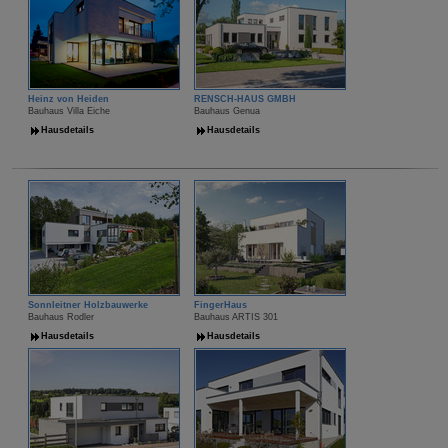
Heinz von Heiden
RENSCH-HAUS GMBH
Bauhaus Villa Eiche
Bauhaus Genua
Hausdetails
Hausdetails
Sonnleitner Holzbauwerke
FingerHaus
Bauhaus Rodler
Bauhaus ARTIS 301
Hausdetails
Hausdetails