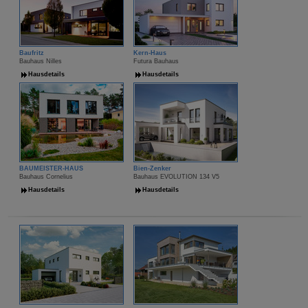
Baufritz
Kern-Haus
Bauhaus Nilles
Futura Bauhaus
Hausdetails
Hausdetails
BAUMEISTER-HAUS
Bien-Zenker
Bauhaus Cornelius
Bauhaus EVOLUTION 134 V5
Hausdetails
Hausdetails