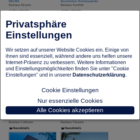
HELMA
Sonnleitner Holzbauwerke
Bauhaus Alicante
Bauhaus Kornfeld
Hausdetails
Hausdetails
Privatsphäre
Einstellungen
Wir setzen auf unserer Website Cookies ein. Einige von
Bien-Zenker
Sonnleitner Holzbauwerke
ihnen sind essenziell, während andere uns helfen unsere
Bauhaus CELEBRATION 122 V7 XL
Bauhaus Freilinger
Internet-Präsenz zu verbessern. Weitere Informationen
Hausdetails
Hausdetails
und Einstellungsmöglichkeiten finden Sie unter "Cookie
Einstellungen" und in unserer
Datenschutzerklärung
.
Cookie Einstellungen
Nur essenzielle Cookies
Alle Cookies akzeptieren
BAUMEISTER-HAUS
Büdenbender
Bauhaus Collmann
Bauhaus Flaviano
Hausdetails
Hausdetails