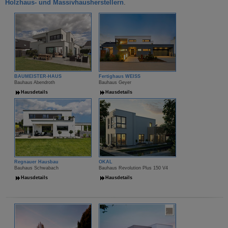
Holzhaus- und Massivhausherstellern
.
BAUMEISTER-HAUS
Fertighaus WEISS
Bauhaus Abendroth
Bauhaus Geyer
Hausdetails
Hausdetails
Regnauer Hausbau
OKAL
Bauhaus Schwabach
Bauhaus Revolution Plus 150 V4
Hausdetails
Hausdetails