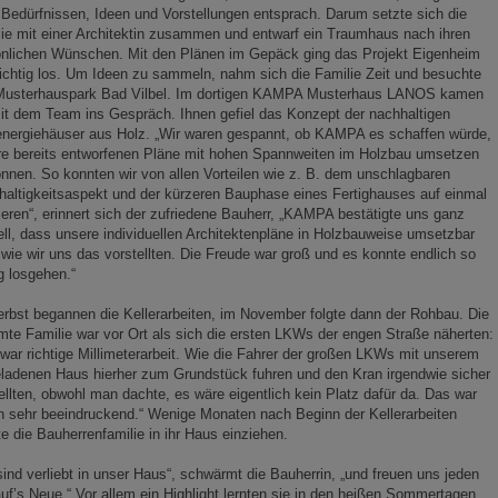
 Bedürfnissen, Ideen und Vorstellungen entsprach. Darum setzte sich die
ie mit einer Architektin zusammen und entwarf ein Traumhaus nach ihren
önlichen Wünschen. Mit den Plänen im Gepäck ging das Projekt Eigenheim
richtig los. Um Ideen zu sammeln, nahm sich die Familie Zeit und besuchte
Musterhauspark Bad Vilbel. Im dortigen KAMPA Musterhaus LANOS kamen
it dem Team ins Gespräch. Ihnen gefiel das Konzept der nachhaltigen
energiehäuser aus Holz. „Wir waren gespannt, ob KAMPA es schaffen würde,
re bereits entworfenen Pläne mit hohen Spannweiten im Holzbau umsetzen
nnen. So konnten wir von allen Vorteilen wie z. B. dem unschlagbaren
altigkeitsaspekt und der kürzeren Bauphase eines Fertighauses auf einmal
tieren“, erinnert sich der zufriedene Bauherr, „KAMPA bestätigte uns ganz
ll, dass unsere individuellen Architektenpläne in Holzbauweise umsetzbar
 wie wir uns das vorstellten. Die Freude war groß und es konnte endlich so
ig losgehen.“
rbst begannen die Kellerarbeiten, im November folgte dann der Rohbau. Die
te Familie war vor Ort als sich die ersten LKWs der engen Straße näherten:
war richtige Millimeterarbeit. Wie die Fahrer der großen LKWs mit unserem
ladenen Haus hierher zum Grundstück fuhren und den Kran irgendwie sicher
ellten, obwohl man dachte, es wäre eigentlich kein Platz dafür da. Das war
 sehr beeindruckend.“ Wenige Monaten nach Beginn der Kellerarbeiten
e die Bauherrenfamilie in ihr Haus einziehen.
sind verliebt in unser Haus“, schwärmt die Bauherrin, „und freuen uns jeden
uf’s Neue.“ Vor allem ein Highlight lernten sie in den heißen Sommertagen