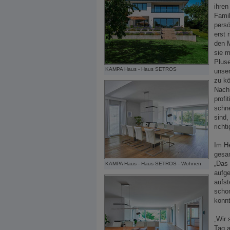
ihren
Famil
pers
erst 
den 
sie m
Plus
KAMPA Haus - Haus SETROS
unse
zu kö
Nachh
profi
schne
sind,
richt
Im He
gesam
„Das 
KAMPA Haus - Haus SETROS - Wohnen
aufge
aufst
schon
konnt
„Wir 
Tag a