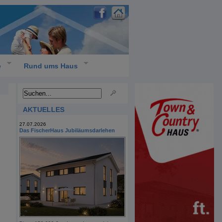
e
Rund ums Haus
AKTUELLES
27.07.2026
Das FischerHaus Jubiläumsdarlehen