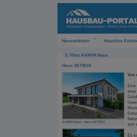
Hausanbieter
Hausbau Katal
2. Platz KAMPA Haus
Haus SETROS
Von 
Eine 
einer
Grünf
Gewi
Wunsc
Entsc
Natu
KAMPA Haus - Haus SETROS
dort 
Es so