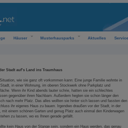
oge
Häuser
Musterhausparks
Aktuelles
Servic
der Stadt auf’s Land ins Traumhaus
Situation, wie sie ganz oft vorkommen kann: Eine junge Familie wohnte in
 Stadt, in einer Wohnung, im oberen Stockwerk ohne Parkplatz und
läche. Wenn ihr Kind abends lauter schrie, hatten sie ein schlechtes
ssen gegenüber ihren Nachbarn. Außerdem hegten sie schon länger den
h nach mehr Platz. Das alles wollten sie hinter sich lassen und fassten den
hluss ihr eigenes Haus zu bauen. Irgendwo draußen vor der Stadt, in der
r, mit einem schönen Garten und genug Platz auch einmal den Kinderwagen
stehen zu lassen, wo es Ihnen gerade gefällt.
llte kein Haus von der Stange sein, sondern ein Haus werden, das genau