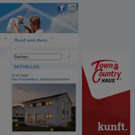
e
Rund ums Haus
AKTUELLES
27.07.2026
Das FischerHaus Jubiläumsdarlehen