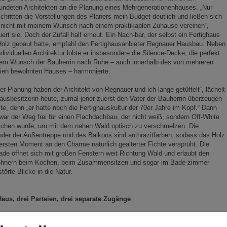
undeten Architekten an die Planung eines Mehrgenerationenhauses. „Nur
chritten die Vorstellungen des Planers mein Budget deutlich und ließen sich
 nicht mit meinem Wunsch nach einem praktikablen Zuhause vereinen“,
ert sie. Doch der Zufall half erneut. Ein Nach-bar, der selbst ein Fertighaus
olz gebaut hatte, empfahl den Fertighausanbieter Regnauer Hausbau. Neben
ndividuellen Architektur lobte er insbesondere die Silence-Decke, die perfekt
dem Wunsch der Bauherrin nach Ruhe – auch innerhalb des von mehreren
eien bewohnten Hauses – harmonierte.
er Planung haben der Architekt von Regnauer und ich lange getüftelt“, lächelt
ausbesitzerin heute, zumal jener zuerst den Vater der Bauherrin überzeugen
e, denn „er hatte noch die Fertighauskultur der 70er Jahre im Kopf.“ Dann
war der Weg frei für einen Flachdachbau, der nicht weiß, sondern Off-White
richen wurde, um mit dem nahen Wald optisch zu verschmelzen. Die
der der Außentreppe und des Balkons sind anthrazitfarben, sodass das Holz
rsten Moment an den Charme natürlich gealterter Fichte versprüht. Die
de öffnet sich mit großen Fenstern weit Richtung Wald und erlaubt den
hnern beim Kochen, beim Zusammensitzen und sogar im Bade-zimmer
törte Blicke in die Natur.
Haus, drei Parteien, drei separate Zugänge
drei Einheiten – Erdgeschoss, erster Stock sowie das Untergeschoss und die
enebene – verfügen über separate Zugänge. Ein Lift verbindet die Ebenen