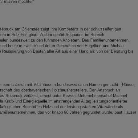
ehr missen möchte.“
bruck am Chiemsee zeigt ihre Kompetenz in der schlüsselfertigen
ern in Holz-Fertigbau. Zudem gehört Regnauer im Bereich
hulen bundesweit zu den führenden Anbietern. Das Familienunternehmen,
nd heute in zweiter und dritter Generation von Engelbert und Michael
e Realisierung von Bauten aller Art aus einer Hand an: von der Beratung bis
see hat sich mit Vitalhäusern bundesweit einen Namen gemacht. „Häuser,
 Botschaft des oberbayerischen Holzhausherstellers. Den Anspruch an
das Seebruck verlässt, erneut unter Beweis. Unternehmenschef Michael
 Kraft- und Energiequelle im anstrengenden Alltag leistungsorientierter
ologischen Baustoffes Holz und der leistungsstarken Vitalwände als
milienunternehmen, das vor knapp 90 Jahren gegründet wurde, baut Häuser