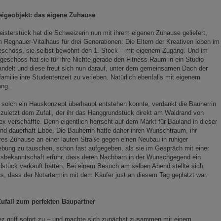
eigeobjekt: das eigene Zuhause
eisterstück hat die Schweizerin nun mit ihrem eigenen Zuhause geliefert,
 Regnauer-Vitalhaus für drei Generationen: Die Eltern der Kreativen leben im
schoss, sie selbst bewohnt den 1. Stock – mit eigenem Zugang. Und im
geschoss hat sie für ihre Nichte gerade den Fitness-Raum in ein Studio
ndelt und diese freut sich nun darauf, unter dem gemeinsamen Dach der
amilie ihre Studentenzeit zu verleben. Natürlich ebenfalls mit eigenem
ang.
solch ein Hauskonzept überhaupt entstehen konnte, verdankt die Bauherrin
 zuletzt dem Zufall, der ihr das Hanggrundstück direkt am Waldrand von
x verschaffte. Denn eigentlich herrscht auf dem Markt für Bauland in dieser
d dauerhaft Ebbe. Die Bauherrin hatte daher ihren Wunschtraum, ihr
res Zuhause an einer lauten Straße gegen einen Neubau in ruhiger
ung zu tauschen, schon fast aufgegeben, als sie im Gespräch mit einer
lsbekanntschaft erfuhr, dass deren Nachbarn in der Wunschgegend ein
stück verkauft hatten. Bei einem Besuch am selben Abend stellte sich
s, dass der Notartermin mit dem Käufer just an diesem Tag geplatzt war.
Zufall zum perfekten Baupartner
z griff sofort zu – und machte sich zunächst zusammen mit einem