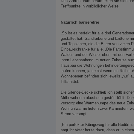
Den Garten drum herum teilen sie sich 
Treffpunkte in vorbildlicher Weise.
Natürlich barrierefrei
„So ist es perfekt für alle drei Generation
gestaltet hat. Sandfarbene und Erdtöne mi
und Teppichen, die die Eltern von vielen 
Einbau-schränke für alle. „Die Farbstimmu
Waldes und der Wiese, oben mit den Farbe
ihren Lebensabend im neuen Zuhause auch
Hausbau die Wohnungen behindertengerecht
laufen können, ja selbst wenn ein Roll-st
Wohnebenen befinden sich jeweils „nur“ auf
Hilfsmittel.
Die Silence-Decke schließlich stellt sich
Mitbewohnern akustisch gestört fühlt. Da
versorgt eine Wärmepumpe das neue Zuhaus
Wohlfühlwärme liefern zwei Kaminöfen, w
Strom versorgt.
„Ein perfekter Königsweg für alle Bedürfn
sagt ihr Vater heute dazu, dass er in eine