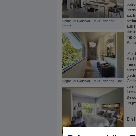
befre
übers
auch
bedau
Regnauer Hausbau - Haus Fabienne -
Essen
aus H
der i
mit 
Part
„An d
die H
musst
aber 
gest
Gelän
Regnauer Hausbau - Haus Fabienne - Bad
vom e
Fassa
Bewo
unges
Ein 
Alle 
Garag