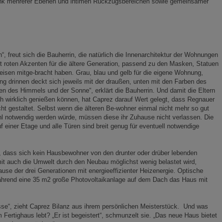
dank mehrerer Ebenen und intimen Rückzugsbereichen sowie gemeinsamer
en“, freut sich die Bauherrin, die natürlich die Innenarchitektur der Wohnungen
t roten Akzenten für die ältere Generation, passend zu den Masken, Statuen
Reisen mitge-bracht haben. Grau, blau und gelb für die eigene Wohnung,
ng drinnen deckt sich jeweils mit der draußen, unten mit den Farben des
n des Himmels und der Sonne“, erklärt die Bauherrin. Und damit die Eltern
 wirklich genießen können, hat Caprez darauf Wert gelegt, dass Regnauer
 gestaltet. Selbst wenn die älteren Be-wohner einmal nicht mehr so gut
uhl notwendig werden würde, müssen diese ihr Zuhause nicht verlassen. Die
 einer Etage und alle Türen sind breit genug für eventuell notwendige
er, dass sich kein Hausbewohner von den drunter oder drüber lebenden
mit auch die Umwelt durch den Neubau möglichst wenig belastet wird,
e der drei Generationen mit energieeffizienter Heizenergie. Optische
ährend eine 35 m2 große Photovoltaikanlage auf dem Dach das Haus mit
isse“, zieht Caprez Bilanz aus ihrem persönlichen Meisterstück. Und was
m Fertighaus lebt? „Er ist begeistert“, schmunzelt sie. „Das neue Haus bietet