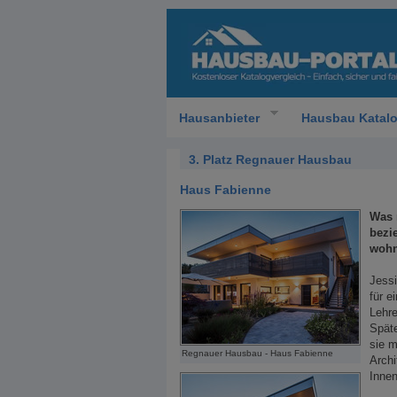
Hausanbieter
Hausbau Katal
3. Platz Regnauer Hausbau
Haus Fabienne
Was 
bezi
wohn
Jess
für e
Lehre
Späte
sie m
Regnauer Hausbau - Haus Fabienne
Archi
Innen