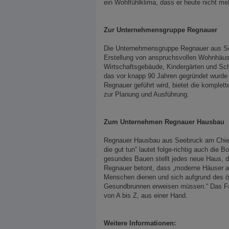
ein Wohlfühlklima, dass er heute nicht m
Zur Unternehmensgruppe Regnauer
Die Unternehmensgruppe Regnauer aus See
Erstellung von anspruchsvollen Wohnhäus
Wirtschaftsgebäude, Kindergärten und Sc
das vor knapp 90 Jahren gegründet wurde u
Regnauer geführt wird, bietet die komplett
zur Planung und Ausführung.
Zum Unternehmen Regnauer Hausbau
Regnauer Hausbau aus Seebruck am Chiem
die gut tun“ lautet folge-richtig auch die
gesundes Bauen stellt jedes neue Haus, 
Regnauer betont, dass „moderne Häuser als
Menschen dienen und sich aufgrund des ök
Gesundbrunnen erweisen müssen.“ Das Fa
von A bis Z, aus einer Hand.
Weitere Informationen: