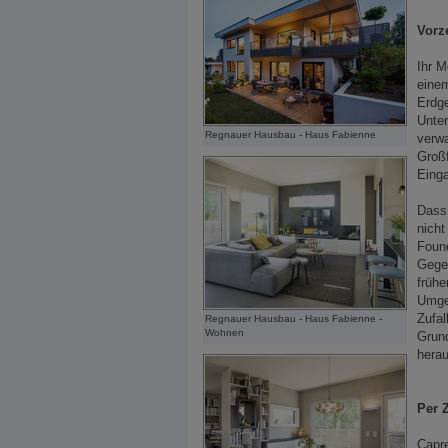
Vorz
Ihr M
einem
Erdge
Unter
Regnauer Hausbau - Haus Fabienne
verwa
Großf
Eing
Dass 
nicht
Foune
Gegen
frühe
Umgeb
Zufal
Regnauer Hausbau - Haus Fabienne -
Wohnen
Grund
herau
Per 
Capre