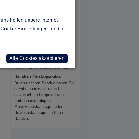
TOP
-
Hausanbieter im Überblick
.
Fertighaus-, Massivhaus- und
Holzhaushersteller präsentieren
Ihre
Häuser in unterschiedlichen
uns helfen unsere Internet-
Kategorien
.
"Cookie Einstellungen" und in
Lassen Sie sich einfach und
unverbindlich die Kataloge der
Hausanbieter, egal ob Fertighäuser,
Massivhäuser oder Holzhäuser,
zukommen.
s
Alle Cookies akzeptieren
Einfach, sicher und fair.
Jetzt Gratis-Kataloge anfordern
Hausbau Katalogservice
Durch unseren Service halten Sie
bereits in einigen Tagen Ihr
gewünschtes Infopaket von
Fertighauskatalogen,
Massivhauskatalogen oder
Holzhauskatalogen in Ihren
Händen.