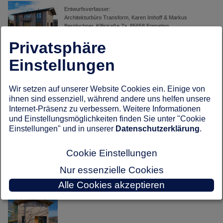
Entwurfsverfasser:
Architekturbüro Transform, Karen Imhoff & Markus
Bernlochner, Killistraße 7a, 85658 Egmating
Privatsphäre
Fotos:
Gruber Holzhaus -
Michael Christian Peters
Haus Jacobi
Einstellungen
zurück zu: Hausbau Design Award 2020
Wir setzen auf unserer Website Cookies ein. Einige von
ihnen sind essenziell, während andere uns helfen unsere
Gruber Holzhaus -
Internet-Präsenz zu verbessern. Weitere Informationen
Haus Jacobi
und Einstellungsmöglichkeiten finden Sie unter "Cookie
Einstellungen" und in unserer
Datenschutzerklärung
.
Cookie Einstellungen
Nur essenzielle Cookies
Gruber Holzhaus -
Haus Jacobi
Alle Cookies akzeptieren