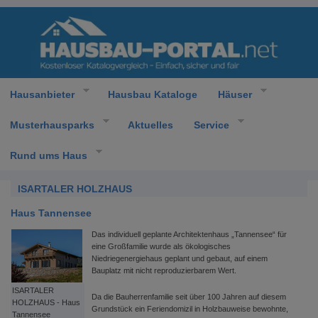
Hausanbieter
Hausbau Kataloge
Häuser
Musterhausparks
Aktuelles
Service
Rund ums Haus
ISARTALER HOLZHAUS
Haus Tannensee
Das individuell geplante Architektenhaus „Tannensee“ für
eine Großfamilie wurde als ökologisches
Niedriegenergiehaus geplant und gebaut, auf einem
Bauplatz mit nicht reproduzierbarem Wert.
ISARTALER
Da die Bauherrenfamilie seit über 100 Jahren auf diesem
HOLZHAUS - Haus
Grundstück ein Feriendomizil in Holzbauweise bewohnte,
Tannensee