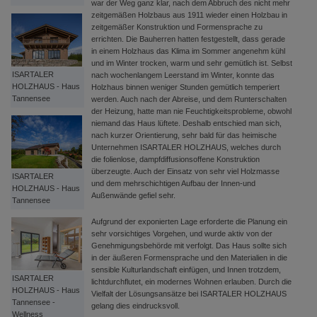
war der Weg ganz klar, nach dem Abbruch des nicht mehr
zeitgemäßen Holzbaus aus 1911 wieder einen Holzbau in
zeitgemäßer Konstruktion und Formensprache zu
errichten. Die Bauherren hatten festgestellt, dass gerade
in einem Holzhaus das Klima im Sommer angenehm kühl
und im Winter trocken, warm und sehr gemütlich ist. Selbst
ISARTALER
nach wochenlangem Leerstand im Winter, konnte das
HOLZHAUS - Haus
Holzhaus binnen weniger Stunden gemütlich temperiert
Tannensee
werden. Auch nach der Abreise, und dem Runterschalten
der Heizung, hatte man nie Feuchtigkeitsprobleme, obwohl
niemand das Haus lüftete. Deshalb entschied man sich,
nach kurzer Orientierung, sehr bald für das heimische
Unternehmen ISARTALER HOLZHAUS, welches durch
die folienlose, dampfdiffusionsoffene Konstruktion
überzeugte. Auch der Einsatz von sehr viel Holzmasse
ISARTALER
und dem mehrschichtigen Aufbau der Innen-und
HOLZHAUS - Haus
Außenwände gefiel sehr.
Tannensee
Aufgrund der exponierten Lage erforderte die Planung ein
sehr vorsichtiges Vorgehen, und wurde aktiv von der
Genehmigungsbehörde mit verfolgt. Das Haus sollte sich
in der äußeren Formensprache und den Materialien in die
sensible Kulturlandschaft einfügen, und Innen trotzdem,
ISARTALER
lichtdurchflutet, ein modernes Wohnen erlauben. Durch die
HOLZHAUS - Haus
Vielfalt der Lösungsansätze bei ISARTALER HOLZHAUS
Tannensee -
gelang dies eindrucksvoll.
Wellness