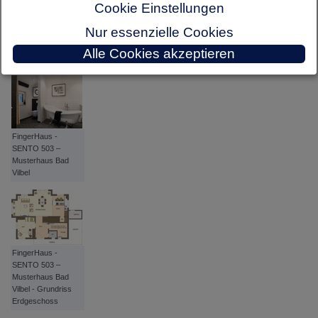
Cookie Einstellungen
FingerHaus -
Nur essenzielle Cookies
SENTO 503 –
Musterhaus Bad
Alle Cookies akzeptieren
Vilbel
FingerHaus -
SENTO 503 –
Musterhaus Bad
Vilbel
FingerHaus -
SENTO 503 –
Musterhaus Bad
Vilbel - Grundriss
Erdgeschoss