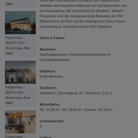
einen sehr durchdachten Grundriss mit Gästezimmer,
Vilbel
Ankleide und Hauswirtschaftsraum im Dachgeschoss und
eine Ausstattung, die keine Wünsche offenlässt. Weitere
Pluspunkte sind die energiesparende Bauweise als KfW-
Effizienzhaus 40 Plus und die umfangreiche Smart-Home-
Ausstattung im zukunftssicheren KNX-Standard.
FingerHaus -
Daten & Fakten
SENTO 503 –
Musterhaus Bad
Bauweise:
Vilbel
Holzfertigbauweise (Holzrahmenkonstruktion in
Großtafelbauweise)
Objektart:
Einfamilienhaus
FingerHaus -
Dachform:
SENTO 503 –
Satteldach, Dachneigung: 25°, Kniestock: 2,15 m
Musterhaus Bad
Vilbel
Wohnfläche:
EG: 97,99 m², DG: 89,09 m², Gesamt: 187,08 m²
Zimmeranzahl:
6
FingerHaus -
U-Wert: