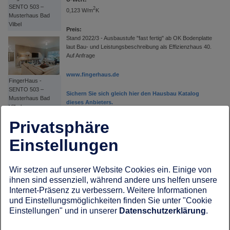
SENTO 503 –
2
0,123 W/m
K
Musterhaus Bad
Vilbel
Preis:
Stand 2022/3 - Ausbaustufe "fast fertig" ab OK Bodenplatte
laut Bau- und Leistungsbeschreibung als Effizienzhaus 40.
Auf Anfrage
www.fingerhaus.de
FingerHaus -
SENTO 503 –
Sichern Sie sich gleich hier den Hausbau Katalog
Musterhaus Bad
dieses Anbieters.
Vilbel
zurück zu: Häuser über 300.000 €
Privatsphäre
Einstellungen
FingerHaus -
Wir setzen auf unserer Website Cookies ein. Einige von
SENTO 503 –
ihnen sind essenziell, während andere uns helfen unsere
Musterhaus Bad
Internet-Präsenz zu verbessern. Weitere Informationen
Vilbel
und Einstellungsmöglichkeiten finden Sie unter "Cookie
Einstellungen" und in unserer
Datenschutzerklärung
.