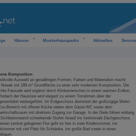
oge
Häuser
Musterhausparks
Aktuelles
Servic
rne Komposition
stilvolle Auswahl an geradlinigen Formen, Farben und Materialien macht
 Nowak mit 189 m² Grundfläche zu einer sehr modernen Komposition. Die
chte Fassade wird ergänzt durch Klinkerriemchen in einem warmen Erdton,
ordach der Haustüre wird elegant zu einem Torrahmen über der
eneinfahrt weitergeführt. Im Erdgeschoss dominiert der großzügige Wohn-
Ess-Bereich mit offener Küche neben dem Gäste-WC sowie dem
irtschaftsraum mit direktem Zugang zur Garage. In der Diele führen entlang
 Sichtbetonwand schwebende Stufen hinauf ins funktionale Dachgeschoss.
einen zentral gelegenen Flur geht es hier in zwei Kinderzimmer, ins
fzimmer mit viel Platz für Schränke, ins große Bad sowie in einen
llraum.