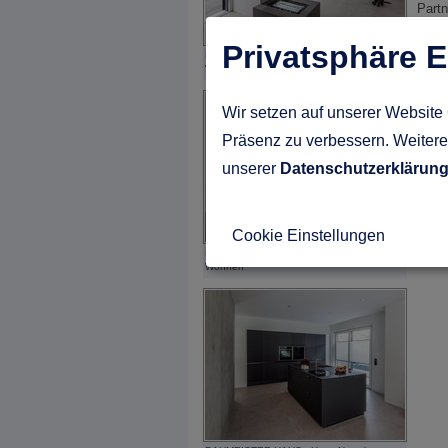
Partn
Bauv
werd
Privatsphäre E
BAUMEISTER-HAUS - Haus Nowak -
Wohnen
Zum 
Wir setzen auf unserer Website 
Sich
Präsenz zu verbessern. Weitere 
zur
unserer
Datenschutzerklärun
Cookie Einstellungen
BAUMEISTER-HAUS - Haus Nowak -
Wohnen