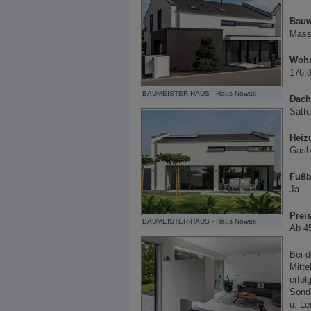
Bauw
Massi
Wohn
176,
BAUMEISTER-HAUS - Haus Nowak
Dach
Satte
Heiz
Gasbr
Fußb
Ja
Preis
BAUMEISTER-HAUS - Haus Nowak
Ab 4
Bei d
Mitte
erfol
Sonde
u. Le