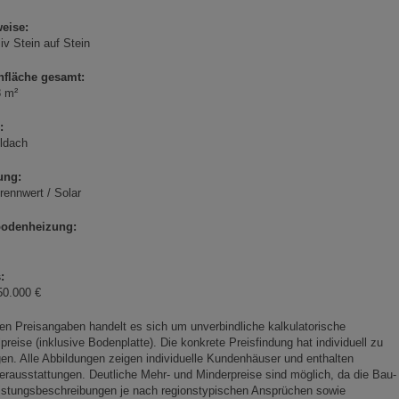
eise:
v Stein auf Stein
fläche gesamt:
8 m²
:
ldach
ung:
ennwert / Solar
odenheizung:
:
50.000 €
en Preisangaben handelt es sich um unverbindliche kalkulatorische
lpreise (inklusive Bodenplatte). Die konkrete Preisfindung hat individuell zu
gen. Alle Abbildungen zeigen individuelle Kundenhäuser und enthalten
rausstattungen. Deutliche Mehr- und Minderpreise sind möglich, da die Bau-
istungsbeschreibungen je nach regionstypischen Ansprüchen sowie