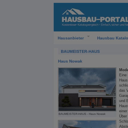
Hausanbieter
Hausbau Katal
BAUMEISTER-HAUS
Haus Nowak
Mode
Eine 
Haus
schli
das V
Garag
und 
Hausw
einer
BAUMEISTER-HAUS - Haus Nowak
Über 
Schla
Abste