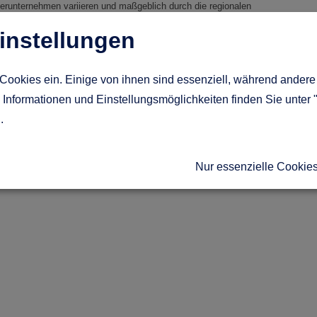
erunternehmen variieren und maßgeblich durch die regionalen
orschriften sowie die Ausstattungswünsche unserer Bauherren bestimmt
en.
instellungen
Baumeister Unternehmensporträt
Cookies ein. Einige von ihnen sind essenziell, während andere 
ern Sie sich gleich hier den Hausbau Katalog dieses Anbieters.
Informationen und Einstellungsmöglichkeiten finden Sie unter 
ück zu: Häuser über 300.000 €
g
.
Nur essenzielle Cookie