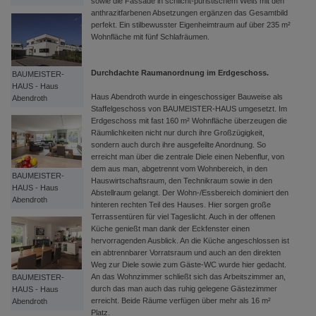
sowie die Fassade in schlicht-puristischem Weiß mit den
anthrazitfarbenen Absetzungen ergänzen das Gesamtbild
perfekt. Ein stilbewusster Eigenheimtraum auf über 235 m²
Wohnfläche mit fünf Schlafräumen.
Durchdachte Raumanordnung im Erdgeschoss.
BAUMEISTER-
HAUS - Haus
Haus Abendroth wurde in eingeschossiger Bauweise als
Abendroth
Staffelgeschoss von BAUMEISTER-HAUS umgesetzt. Im
Erdgeschoss mit fast 160 m² Wohnfläche überzeugen die
Räumlichkeiten nicht nur durch ihre Großzügigkeit,
sondern auch durch ihre ausgefeilte Anordnung. So
erreicht man über die zentrale Diele einen Nebenflur, von
dem aus man, abgetrennt vom Wohnbereich, in den
BAUMEISTER-
Hauswirtschaftsraum, den Technikraum sowie in den
HAUS - Haus
Abstellraum gelangt. Der Wohn-/Essbereich dominiert den
Abendroth
hinteren rechten Teil des Hauses. Hier sorgen große
Terrassentüren für viel Tageslicht. Auch in der offenen
Küche genießt man dank der Eckfenster einen
hervorragenden Ausblick. An die Küche angeschlossen ist
ein abtrennbarer Vorratsraum und auch an den direkten
Weg zur Diele sowie zum Gäste-WC wurde hier gedacht.
An das Wohnzimmer schließt sich das Arbeitszimmer an,
BAUMEISTER-
durch das man auch das ruhig gelegene Gästezimmer
HAUS - Haus
erreicht. Beide Räume verfügen über mehr als 16 m²
Abendroth
Platz.