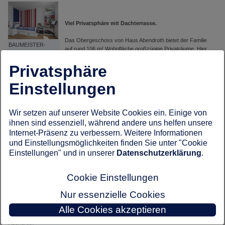
Viel Privatsphäre mit Dachterrasse.
Das Obergeschoss von Haus Abendroth bietet der Familie
BAUMEISTER-
auf rund 106 m² Wohnfläche großzügige Privaträume. Hier
HAUS - Haus
gelangt man über die zentral gelegene Galerie in drei etwa
Abendroth
Privatsphäre
gleich große Kinderzimmer, ein weiteres Arbeitszimmer, ein
Bad mit Badewanne sowie Dusche und in das
Elternschlafzimmer. Dieses verfügt über einen separaten
Einstellungen
Ankleidebereich sowie – dank der gestaffelten Bauweise –
über eine attraktive, überdachte Dachterrasse.
Wir setzen auf unserer Website Cookies ein. Einige von
BAUMEISTER-
Bauweise:
ihnen sind essenziell, während andere uns helfen unsere
HAUS - Haus
Massiv Stein auf Stein
Internet-Präsenz zu verbessern. Weitere Informationen
Abendroth
und Einstellungsmöglichkeiten finden Sie unter "Cookie
Wohnfläche gesamt:
Einstellungen" und in unserer
Datenschutzerklärung
.
265,1 m²
Dach:
Cookie Einstellungen
Flachdach
Nur essenzielle Cookies
Heizung:
Gas-Brennwerttherme
BAUMEISTER-
Alle Cookies akzeptieren
HAUS - Haus
Warmwasser:
Abendroth -