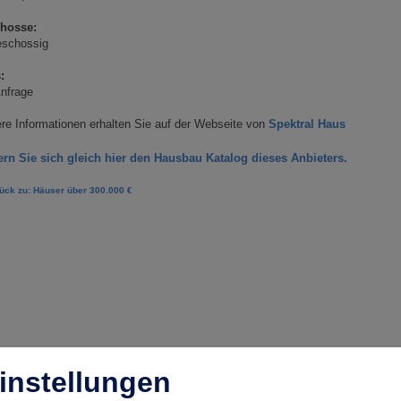
hosse:
eschossig
:
nfrage
re Informationen erhalten Sie auf der Webseite von
Spektral Haus
ern Sie sich gleich hier den Hausbau Katalog dieses Anbieters.
ück zu: Häuser über 300.000 €
instellungen