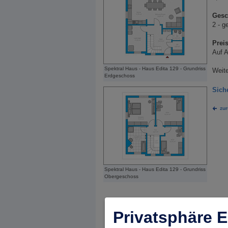
Gesc
2 - g
Preis
Auf A
Spektral Haus - Haus Edita 129 - Grundriss
Weite
Erdgeschoss
Sich
zur
Spektral Haus - Haus Edita 129 - Grundriss
Obergeschoss
Privatsphäre E