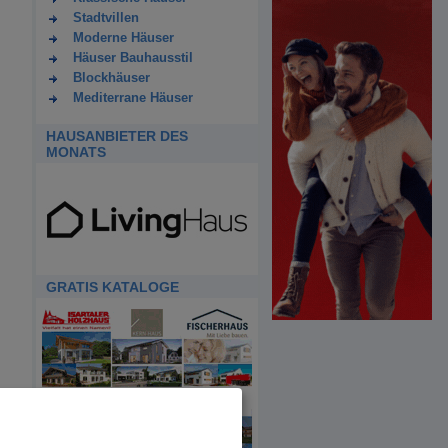
Stadtvillen
Moderne Häuser
Häuser Bauhausstil
Blockhäuser
Mediterrane Häuser
HAUSANBIETER DES
MONATS
GRATIS KATALOGE