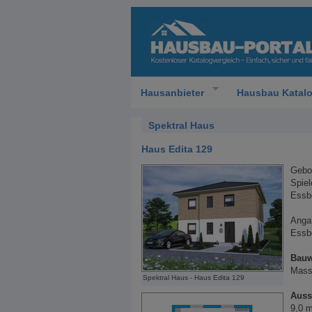
Hausanbieter
Hausbau Katal
Spektral Haus
Haus Edita 129
Gebor
Spiel
Essb
Anga
Essbe
Bauw
Mass
Spektral Haus - Haus Edita 129
Auss
9,0 