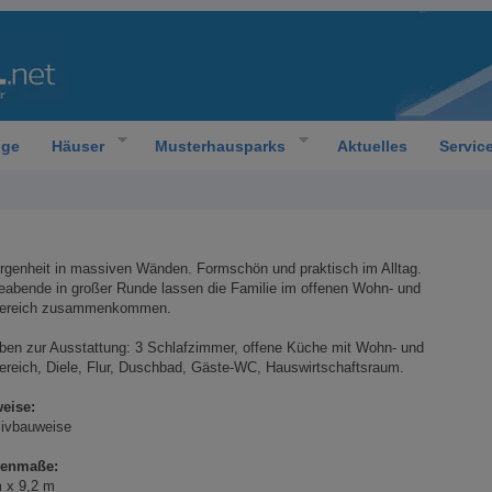
oge
Häuser
Musterhausparks
Aktuelles
Servic
genheit in massiven Wänden. Formschön und praktisch im Alltag.
eabende in großer Runde lassen die Familie im offenen Wohn- und
ereich zusammenkommen.
ben zur Ausstattung: 3 Schlafzimmer, offene Küche mit Wohn- und
reich, Diele, Flur, Duschbad, Gäste-WC, Hauswirtschaftsraum.
eise:
ivbauweise
enmaße:
m x 9,2 m