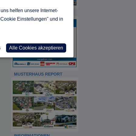
uns helfen unsere Internet-
HDA
"Cookie Einstellungen" und in
s
Alle Cookies akzeptieren
MUSTERHAUS REPORT
INFORMATIONEN