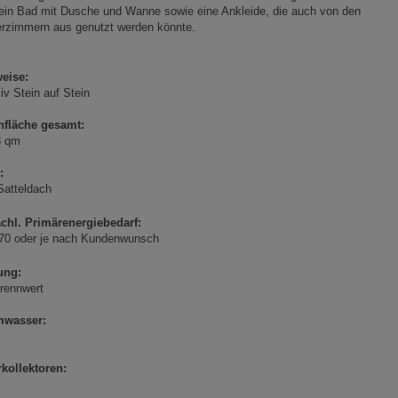
ein Bad mit Dusche und Wanne sowie eine Ankleide, die auch von den
erzimmern aus genutzt werden könnte.
eise:
v Stein auf Stein
fläche gesamt:
3 qm
:
Satteldach
ächl. Primärenergiebedarf:
70 oder je nach Kundenwunsch
ung:
rennwert
wasser:
rkollektoren: