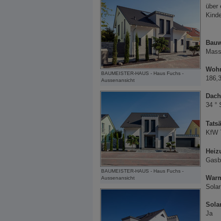
über 
Kind
Bauw
Massi
Wohn
BAUMEISTER-HAUS - Haus Fuchs -
186,
Aussenansicht
Dach
34 ° 
Tats
KfW 
Heiz
Gasb
BAUMEISTER-HAUS - Haus Fuchs -
Warm
Aussenansicht
Solar
Sola
Ja