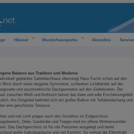
oge
Häuser
Musterhausparks
Aktuelles
Servic
ngene Balance aus Tradition und Moderne
ndividuell geplantes Satteldachhaus überzeugt Haus Fuchs schon auf den
n Blick durch seine elegante Symmetrie, schlanken Lichtbänder auf der
angsseite und asymmetrische Dachgeometrie auf den Giebelseiten. Der
ast zwischen Weiß und Anthrazit betont das klare und edle Erscheinungsbild
zlich. Am Ostgiebel befindet sich ein großer Balkon mit Teilüberdachung und
ter eine geschützte Terrasse.
heit und viel Licht prägen auch den Grundriss im Erdgeschoss:
ngsbereich, Diele, Garderobe und Treppe sind ins offene Wohnensemble
riert. Das Dachgeschoss ist für vier Personen ausgelegt und bietet
ichend große Individualräume und viel Komfort. So verfügt der Elterntrakt