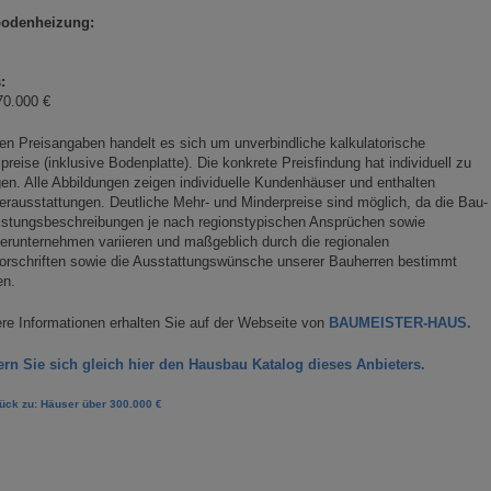
odenheizung:
:
70.000 €
en Preisangaben handelt es sich um unverbindliche kalkulatorische
lpreise (inklusive Bodenplatte). Die konkrete Preisfindung hat individuell zu
gen. Alle Abbildungen zeigen individuelle Kundenhäuser und enthalten
rausstattungen. Deutliche Mehr- und Minderpreise sind möglich, da die Bau-
istungsbeschreibungen je nach regionstypischen Ansprüchen sowie
erunternehmen variieren und maßgeblich durch die regionalen
orschriften sowie die Ausstattungswünsche unserer Bauherren bestimmt
en.
re Informationen erhalten Sie auf der Webseite von
BAUMEISTER-HAUS.
ern Sie sich gleich hier den Hausbau Katalog dieses Anbieters.
ück zu: Häuser über 300.000 €