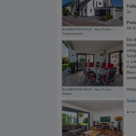
Fußb
Ja
Preis
Ab 4
BAUMEISTER-HAUS - Haus Fuchs -
Aussenansicht
Bei d
Mitte
erfol
Sonde
u. Le
Partn
Bauv
werd
Weite
BAUMEISTER-HAUS - Haus Fuchs -
Garten
Sich
zur