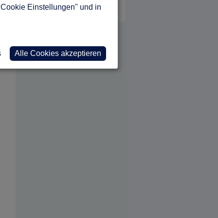
Holzhauskatalogen in Ihren
"Cookie Einstellungen" und in
Händen.
s
Alle Cookies akzeptieren