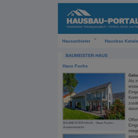
Hausanbieter
Hausbau Katal
BAUMEISTER-HAUS
Haus Fuchs
Gelu
Als i
erste
Eing
Kontr
zusät
darun
Offen
BAUMEISTER-HAUS - Haus Fuchs -
Einga
Aussenansicht
integ
ausre