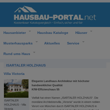
Hausanbieter
Hausbau Kataloge
Häuser
Musterhausparks
Aktuelles
Service
Rund ums Haus
ISARTALER HOLZHAUS
Villa Victoria
Elegante Landhaus-Architektur mit höchster
handwerklicher Qualität
KfW-Effizienzhaus 55
Vielfalt hat einen Namen „ISARTALER HOLZHAUS“. Die
ISARTALER
mondäne Architektenvilla „Victoria“ wurde in einem noblen
HOLZHAUS - Villa
Vorort von München durch ISARTALER HOLZHAUS in
Victoria