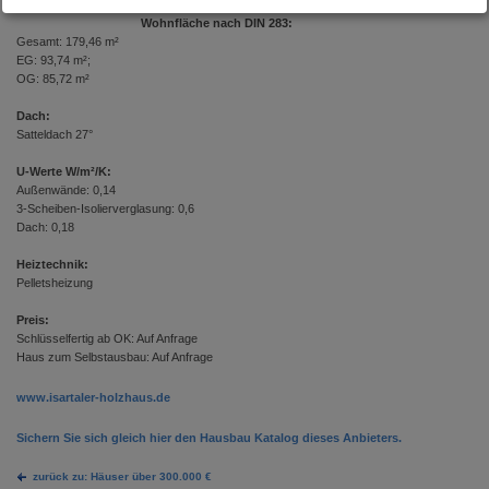
Wohnfläche nach DIN 283:
Gesamt: 179,46 m²
EG: 93,74 m²;
OG: 85,72 m²
Dach:
Satteldach 27°
U-Werte W/m²/K:
Außenwände: 0,14
3-Scheiben-Isolierverglasung: 0,6
Dach: 0,18
Heiztechnik:
Pelletsheizung
Preis:
Schlüsselfertig ab OK: Auf Anfrage
Haus zum Selbstausbau: Auf Anfrage
www.isartaler-holzhaus.de
Sichern Sie sich gleich hier den Hausbau Katalog dieses Anbieters.
zurück zu: Häuser über 300.000 €