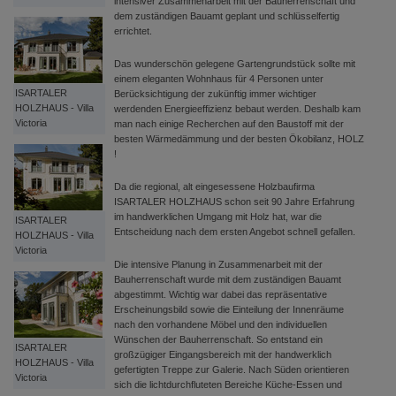
intensiver Zusammenarbeit mit der Bauherrenschaft und
dem zuständigen Bauamt geplant und schlüsselfertig
errichtet.
Das wunderschön gelegene Gartengrundstück sollte mit
einem eleganten Wohnhaus für 4 Personen unter
ISARTALER
Berücksichtigung der zukünftig immer wichtiger
HOLZHAUS - Villa
werdenden Energieeffizienz bebaut werden. Deshalb kam
Victoria
man nach einige Recherchen auf den Baustoff mit der
besten Wärmedämmung und der besten Ökobilanz, HOLZ
!
Da die regional, alt eingesessene Holzbaufirma
ISARTALER HOLZHAUS schon seit 90 Jahre Erfahrung
im handwerklichen Umgang mit Holz hat, war die
ISARTALER
Entscheidung nach dem ersten Angebot schnell gefallen.
HOLZHAUS - Villa
Victoria
Die intensive Planung in Zusammenarbeit mit der
Bauherrenschaft wurde mit dem zuständigen Bauamt
abgestimmt. Wichtig war dabei das repräsentative
Erscheinungsbild sowie die Einteilung der Innenräume
nach den vorhandene Möbel und den individuellen
Wünschen der Bauherrenschaft. So entstand ein
ISARTALER
großzügiger Eingangsbereich mit der handwerklich
HOLZHAUS - Villa
gefertigten Treppe zur Galerie. Nach Süden orientieren
Victoria
sich die lichtdurchfluteten Bereiche Küche-Essen und