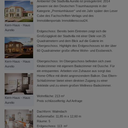
Ambiente! Die Stadtvilla Aurelio ist preisgekrönt: 2014
gewann sie den Deutschen Traumhauspreis in der
Kategorie „Premiumhäuser“ und ein Jahr später den Leser
Cube des Fachschriften-Verlags und des
Immobilienportals Immobilienscout24.
Kern-Haus - Haus
Aurelio
Erdgeschoss: Bereits beim Eintreten zeigt sich die
Großzügigkeit der Stadtvilla mit einer Diele von 25
Quadratmetern und dem Blick auf die Galerie im
Obergeschoss. Highlight des Erdgeschosses ist der über
60 Quadratmeter große offene Wohn- und Essbereich.
Obergeschoss: Im Obergeschoss befinden sich zwei
Kern-Haus - Haus
Kinderzimmer mit eigenem Badezimmer mit Dusche. Für
Aurelio
ein entspanntes Arbeiten von Zuhause aus sorgt das
Home-Office mit direkt angrenzendem Balkon. Das Eltern-
Schlafzimmer bietet einen direkten Zugang zu einer
Ankleide und zu einem großen Wellness-Badezimmer.
Wohnfläche: 213 m²
Kern-Haus - Haus
Preis schlüsselfertig: Auf Anfrage
Aurelio
Dachform: Walmdach
Außenmaße: 11,85 m x 12,60 m
Räume: 5
Erdgeschoss: 113 m²