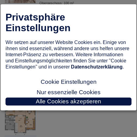
Obergeschoss: 100 m²
Kern-Haus - Haus
Energiestandard: Energiesparhaus, Haus in allen KfW-
Aurelio
Effizienzhausklassen möglich
Privatsphäre
Einstellungen
Hausdaten: Architektenhaus, Energiesparhaus,
Massivhaus
Bautechnik: Massivbauweise
Weitere Ausstattung: Rollläden, Fußbodenheizung,
Wir setzen auf unserer Website Cookies ein. Einige von
Kern-Haus - Haus
Markenausstattung, Wohnraumlüftung mit
ihnen sind essenziell, während andere uns helfen unsere
Aurelio
Wärmerückgewinnung, 5-Phasen-TÜV-Prüfung, Balkon, 3-
Internet-Präsenz zu verbessern. Weitere Informationen
Scheiben-Wärmeschutzverglasung, auf Wunsch Keller
und Einstellungsmöglichkeiten finden Sie unter "Cookie
Einstellungen" und in unserer
Datenschutzerklärung
.
Sichern Sie sich gleich hier den Hausbau Katalog
dieses Anbieters.
Cookie Einstellungen
zurück zu: Häuser über 300.000 €
Kern-Haus - Haus
Aurelio
Nur essenzielle Cookies
Alle Cookies akzeptieren