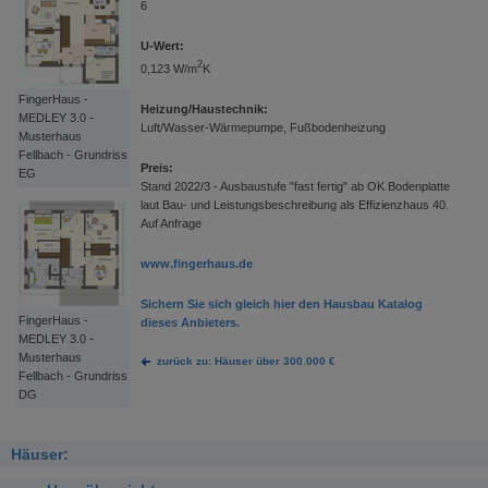
6
U-Wert:
2
0,123 W/m
K
FingerHaus -
Heizung/Haustechnik:
MEDLEY 3.0 -
Luft/Wasser-Wärmepumpe, Fußbodenheizung
Musterhaus
Fellbach - Grundriss
Preis:
EG
Stand 2022/3 - Ausbaustufe "fast fertig" ab OK Bodenplatte
laut Bau- und Leistungsbeschreibung als Effizienzhaus 40.
Auf Anfrage
www.fingerhaus.de
Sichern Sie sich gleich hier den Hausbau Katalog
FingerHaus -
dieses Anbieters.
MEDLEY 3.0 -
Musterhaus
zurück zu: Häuser über 300.000 €
Fellbach - Grundriss
DG
Häuser: