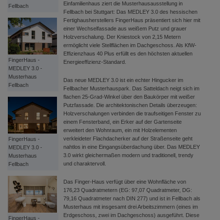
Einfamilienhaus ziert die Musterhausausstellung in
Fellbach
Fellbach bei Stuttgart: Das MEDLEY 3.0 des hessischen
Fertighausherstellers FingerHaus präsentiert sich hier mit
einer Wechselfassade aus weißem Putz und grauer
Holzverschalung. Der Kniestock von 2,15 Metern
ermöglicht viele Stellflächen im Dachgeschoss. Als KfW-
Effizienzhaus 40 Plus erfüllt es den höchsten aktuellen
FingerHaus -
Energieeffizienz-Standard.
MEDLEY 3.0 -
Musterhaus
Das neue MEDLEY 3.0 ist ein echter Hingucker im
Fellbach
Fellbacher Musterhauspark. Das Satteldach neigt sich im
flachen 25-Grad-Winkel über den Baukörper mit weißer
Putzfassade. Die architektonischen Details überzeugen:
Holzverschalungen verbinden die traufseitigen Fenster zu
einem Fensterband, ein Erker auf der Gartenseite
erweitert den Wohnraum, ein mit Holzelementen
verkleideter Flachdacherker auf der Straßenseite geht
FingerHaus -
nahtlos in eine Eingangsüberdachung über. Das MEDLEY
MEDLEY 3.0 -
3.0 wirkt gleichermaßen modern und traditionell, trendy
Musterhaus
und charaktervoll.
Fellbach
Das Finger-Haus verfügt über eine Wohnfläche von
176,23 Quadratmetern (EG: 97,07 Quadratmeter, DG:
79,16 Quadratmeter nach DIN 277) und ist in Fellbach als
Musterhaus mit insgesamt drei Arbeitszimmern (eines im
Erdgeschoss, zwei im Dachgeschoss) ausgeführt. Diese
FingerHaus -