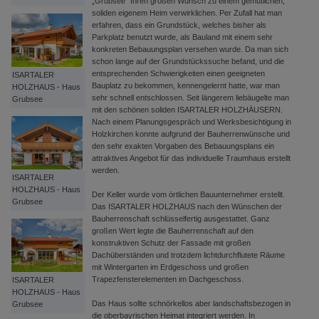
„Grubsee“ Ihren großen Wunsch zu einem gemütlichen,
soliden eigenem Heim verwirklichen. Per Zufall hat man
erfahren, dass ein Grundstück, welches bisher als
Parkplatz benutzt wurde, als Bauland mit einem sehr
konkreten Bebauungsplan versehen wurde. Da man sich
schon lange auf der Grundstückssuche befand, und die
entsprechenden Schwierigkeiten einen geeigneten
ISARTALER
Bauplatz zu bekommen, kennengelernt hatte, war man
HOLZHAUS - Haus
sehr schnell entschlossen. Seit längerem liebäugelte man
Grubsee
mit den schönen soliden ISARTALER HOLZHÄUSERN.
Nach einem Planungsgespräch und Werksbesichtigung in
Holzkirchen konnte aufgrund der Bauherrenwünsche und
den sehr exakten Vorgaben des Bebauungsplans ein
attraktives Angebot für das individuelle Traumhaus erstellt
werden.
ISARTALER
HOLZHAUS - Haus
Der Keller wurde vom örtlichen Bauunternehmer erstellt.
Grubsee
Das ISARTALER HOLZHAUS nach den Wünschen der
Bauherrenschaft schlüsselfertig ausgestattet. Ganz
großen Wert legte die Bauherrenschaft auf den
konstruktiven Schutz der Fassade mit großen
Dachüberständen und trotzdem lichtdurchflutete Räume
mit Wintergarten im Erdgeschoss und großen
Trapezfensterelementen im Dachgeschoss.
ISARTALER
HOLZHAUS - Haus
Das Haus sollte schnörkellos aber landschaftsbezogen in
Grubsee
die oberbayrischen Heimat integriert werden. In