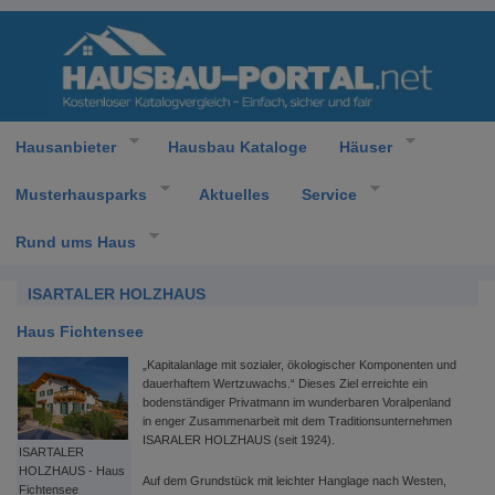
Hausanbieter
Hausbau Kataloge
Häuser
Musterhausparks
Aktuelles
Service
Rund ums Haus
ISARTALER HOLZHAUS
Haus Fichtensee
„Kapitalanlage mit sozialer, ökologischer Komponenten und
dauerhaftem Wertzuwachs.“ Dieses Ziel erreichte ein
bodenständiger Privatmann im wunderbaren Voralpenland
in enger Zusammenarbeit mit dem Traditionsunternehmen
ISARALER HOLZHAUS (seit 1924).
ISARTALER
HOLZHAUS - Haus
Auf dem Grundstück mit leichter Hanglage nach Westen,
Fichtensee