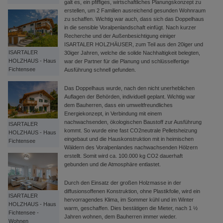
galt es, ein pfiffiges, wirtschaftliches Planungskonzept zu
erstellen, um 2 Familien ausreichend gesunden Wohnraum
zu schaffen. Wichtig war auch, dass sich das Doppelhaus
in die sensible Voralpenlandschaft einfügt. Nach kurzer
Recherche und der Außenbesichtigung einiger
ISARTALER HOLZHÄUSER, zum Teil aus den 20iger und
ISARTALER
30iger Jahren, welche die solide Nachhaltigkeit belegten,
HOLZHAUS - Haus
war der Partner für die Planung und schlüsselfertige
Fichtensee
Ausführung schnell gefunden.
Das Doppelhaus wurde, nach den nicht unerheblichen
Auflagen der Behörden, individuell geplant. Wichtig war
dem Bauherren, dass ein umweltfreundliches
Energiekonzept, in Verbindung mit einem
nachwachsenden, ökologischen Baustoff zur Ausführung
ISARTALER
kommt. So wurde eine fast CO2­neutrale Pelletsheizung
HOLZHAUS - Haus
eingebaut und die Hauskonstruktion mit in heimischen
Fichtensee
Wäldern des Voralpenlandes nachwachsenden Hölzern
erstellt. Somit wird ca. 100.000 kg CO2 dauerhaft
gebunden und die Atmosphäre entlastet.
Durch den Einsatz der großen Holzmasse in der
diffusionsoffenen Konstruktion, ohne Plastikfolie, wird ein
ISARTALER
hervorragendes Klima, im Sommer kühl und im Winter
HOLZHAUS - Haus
warm, geschaffen. Dies bestätigen die Mieter, nach 1 ½
Fichtensee -
Jahren wohnen, dem Bauherren immer wieder.
Wohnen