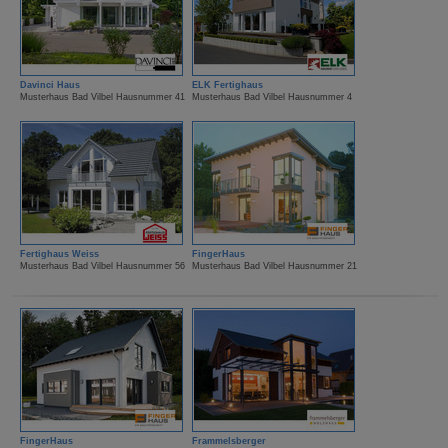
Davinci Haus
ELK Fertighaus
Musterhaus Bad Vilbel Hausnummer 41
Musterhaus Bad Vilbel Hausnummer 4
Fertighaus Weiss
FingerHaus
Musterhaus Bad Vilbel Hausnummer 56
Musterhaus Bad Vilbel Hausnummer 21
FingerHaus
Frammelsberger