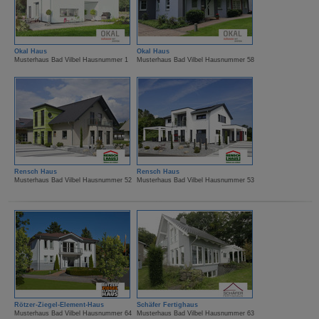
Okal Haus
Okal Haus
Musterhaus Bad Vilbel Hausnummer 1
Musterhaus Bad Vilbel Hausnummer 58
Rensch Haus
Rensch Haus
Musterhaus Bad Vilbel Hausnummer 52
Musterhaus Bad Vilbel Hausnummer 53
Rötzer-Ziegel-Element-Haus
Schäfer Fertighaus
Musterhaus Bad Vilbel Hausnummer 64
Musterhaus Bad Vilbel Hausnummer 63