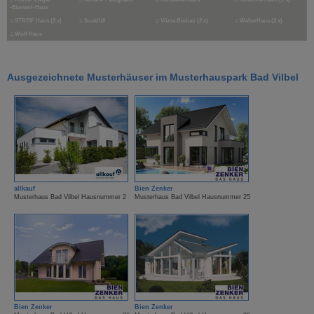
-Element-Haus
⌂
STREIF Haus (2 x)
⌂
Suckfüll
⌂
Vöma Biobau (2 x)
⌂
WeberHaus (2 x)
⌂
Wolf Haus
Ausgezeichnete Musterhäuser im Musterhauspark Bad Vilbel
allkauf
Bien Zenker
Musterhaus Bad Vilbel Hausnummer 2
Musterhaus Bad Vilbel Hausnummer 25
Bien Zenker
Bien Zenker