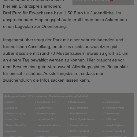
hier ein Eintrittspreis erhoben:
Drei Euro für Erwachsene bzw. 1,50 Euro für Jugendliche. Im
ansprechenden Empfangsgebäude erhält man beim Ankommen
einen Lageplan zur Orientierung.
Insgesamt überzeugt der Park mit einer sehr einladenden und
freundlichen Ausstellung, an der es nichts auszusetzen gibt,
außer dass sie mit rund 70 Musterhäusern etwas zu groß ist, um
an einem Tag bewältigt werden zu können. Hier braucht es vor
dem Besuch eine gute Vorauswahl. Allerdings gibt es Pluspunkte
für ein sehr schönes Ausstellungsbistro, sodass man
zwischendurch die Infos sacken lassen kann.
45 Ausgezeichnete TOP Musterhäuser - Musterhausausstellung Bad Vilbel
⌂
allkauf
⌂
Bien Zenker (3 x)
⌂
Büdenbender
⌂
Danhaus (2 x)
⌂
Danwood
⌂
Davinci Haus
⌂
ELK Fertighaus
⌂
Fertighaus Weiss
⌂
FingerHaus (2 x)
⌂
Frammelsberger
⌂
Frick Holzhaus
⌂
Gussek Haus
⌂
Haas Haus
⌂
Hanse Haus (2 x)
⌂
Helma Eigenheimbau
⌂
HUF Haus
⌂
Kampa Haus (2 x)
⌂
Lechner Massivhaus
⌂
Lehner Holzhaus
⌂
Living Fertighaus
⌂
Luxhaus
⌂
massahaus
⌂
OKAL Haus (2 x)
⌂
Rensch Haus (2 x)
⌂
Rötzer-Ziegel
⌂
Schäfer Fertighaus
⌂
Schwabenhaus
⌂
SchwörerHaus (2 x)