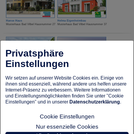
Hanse Haus
Helma Eigenheimbau
Musterhaus Bad Vilbel Hausnummer 27
Musterhaus Bad Vilbel Hausnummer 37
Privatsphäre
Einstellungen
HUF Haus
Kampa Haus
Wir setzen auf unserer Website Cookies ein. Einige von
Musterhaus Bad Vilbel Hausnummer 18
Musterhaus Bad Vilbel Hausnummer 19
ihnen sind essenziell, während andere uns helfen unsere
Internet-Präsenz zu verbessern. Weitere Informationen
und Einstellungsmöglichkeiten finden Sie unter "Cookie
Einstellungen" und in unserer
Datenschutzerklärung
.
Cookie Einstellungen
Nur essenzielle Cookies
Kampa Haus
Lechner Massivhaus
Musterhaus Bad Vilbel Hausnummer 23
Musterhaus Bad Vilbel Hausnummer 67