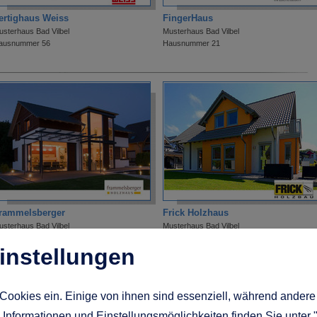
ertighaus Weiss
FingerHaus
usterhaus Bad Vilbel
Musterhaus Bad Vilbel
ausnummer 56
Hausnummer 21
rammelsberger
Frick Holzhaus
usterhaus Bad Vilbel
Musterhaus Bad Vilbel
ausnummer 68
Hausnummer 31
instellungen
Cookies ein. Einige von ihnen sind essenziell, während andere 
Informationen und Einstellungsmöglichkeiten finden Sie unter 