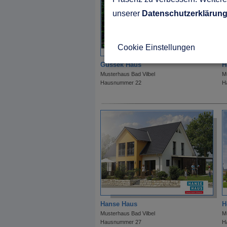
unserer
Datenschutzerklärun
Cookie Einstellungen
Gussek Haus
H
Musterhaus Bad Vilbel
M
Hausnummer 22
H
Hanse Haus
H
Musterhaus Bad Vilbel
M
Hausnummer 27
H