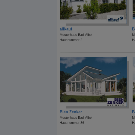
allkauf
B
Musterhaus Bad Vilbel
M
Hausnummer 2
H
Bien Zenker
B
Musterhaus Bad Vilbel
M
Hausnummer 36
H