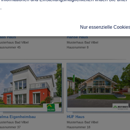
g
.
Nur essenzielle Cookie
aas Haus
Hanse Haus
usterhaus Bad Vilbel
Musterhaus Bad Vilbel
ausnummer 45
Hausnummer 8
elma Eigenheimbau
HUF Haus
usterhaus Bad Vilbel
Musterhaus Bad Vilbel
ausnummer 37
Hausnummer 18