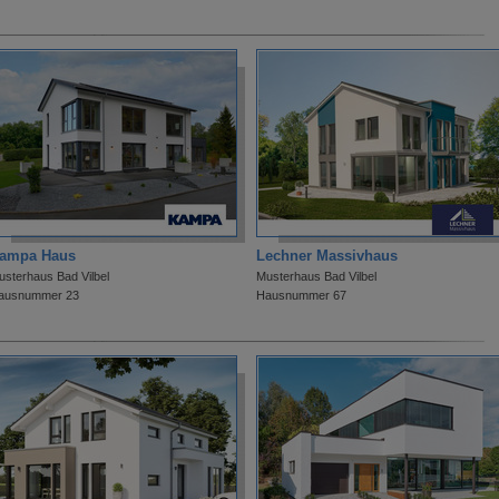
ampa Haus
Lechner Massivhaus
usterhaus Bad Vilbel
Musterhaus Bad Vilbel
ausnummer 23
Hausnummer 67