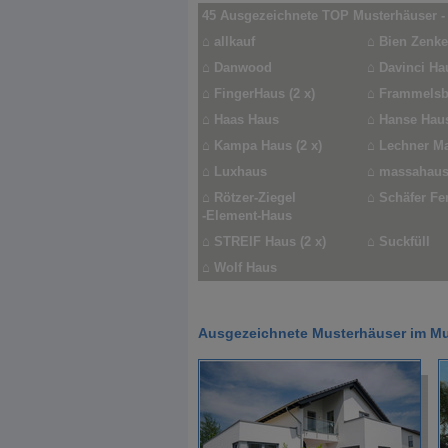
45 Ausgezeichnete TOP Musterhäuser -
⌂
allkauf
⌂
Bien Zenker
⌂
Danwood
⌂
Davinci Ha
⌂
FingerHaus (2 x)
⌂
Frammelsb
⌂
Haas Haus
⌂
Hanse Haus
⌂
Kampa Haus (2 x)
⌂
Lechner M
⌂
Luxhaus
⌂
massahau
⌂
Rötzer-Ziegel
⌂
Schäfer Fe
-Element-Haus
⌂
STREIF Haus (2 x)
⌂
Suckfüll
⌂
Wolf Haus
Ausgezeichnete Musterhäuser im Mu