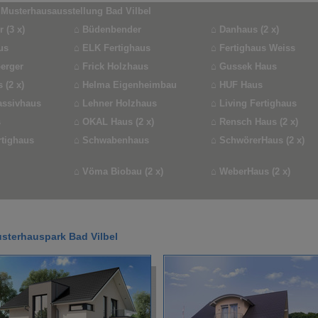
 Musterhausausstellung Bad Vilbel
 (3 x)
⌂
Büdenbender
⌂
Danhaus (2 x)
us
⌂
ELK Fertighaus
⌂
Fertighaus Weiss
erger
⌂
Frick Holzhaus
⌂
Gussek Haus
 (2 x)
⌂
Helma Eigenheimbau
⌂
HUF Haus
assivhaus
⌂
Lehner Holzhaus
⌂
Living Fertighaus
s
⌂
OKAL Haus (2 x)
⌂
Rensch Haus (2 x)
rtighaus
⌂
Schwabenhaus
⌂
SchwörerHaus (2 x)
⌂
Vöma Biobau (2 x)
⌂
WeberHaus (2 x)
sterhauspark Bad Vilbel