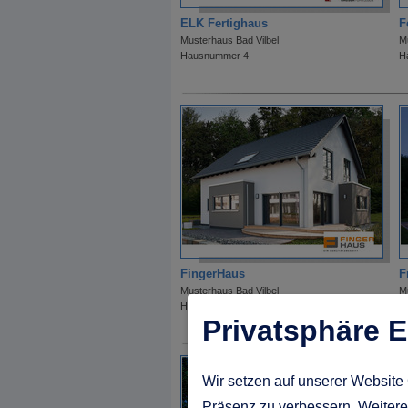
ELK Fertighaus
F
Musterhaus Bad Vilbel
M
Hausnummer 4
H
FingerHaus
F
Musterhaus Bad Vilbel
M
Hausnummer 44
H
Privatsphäre E
Wir setzen auf unserer Website 
Präsenz zu verbessern. Weitere 