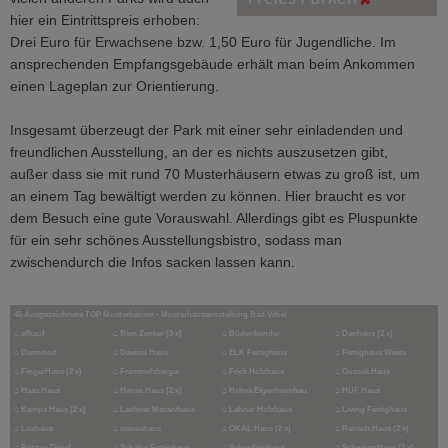
hier ein Eintrittspreis erhoben:
Drei Euro für Erwachsene bzw. 1,50 Euro für Jugendliche. Im
ansprechenden Empfangsgebäude erhält man beim Ankommen
einen Lageplan zur Orientierung.
Insgesamt überzeugt der Park mit einer sehr einladenden und
freundlichen Ausstellung, an der es nichts auszusetzen gibt,
außer dass sie mit rund 70 Musterhäusern etwas zu groß ist, um
an einem Tag bewältigt werden zu können. Hier braucht es vor
dem Besuch eine gute Vorauswahl. Allerdings gibt es Pluspunkte
für ein sehr schönes Ausstellungsbistro, sodass man
zwischendurch die Infos sacken lassen kann.
45 Ausgezeichnete TOP Musterhäuser - Musterhausausstellung Bad Vilbel
⌂
allkauf
⌂
Bien Zenker (3 x)
⌂
Büdenbender
⌂
Danhaus (2 x)
⌂
Danwood
⌂
Davinci Haus
⌂
ELK Fertighaus
⌂
Fertighaus Weiss
⌂
FingerHaus (2 x)
⌂
Frammelsberger
⌂
Frick Holzhaus
⌂
Gussek Haus
⌂
Haas Haus
⌂
Hanse Haus (2 x)
⌂
Helma Eigenheimbau
⌂
HUF Haus
⌂
Kampa Haus (2 x)
⌂
Lechner Massivhaus
⌂
Lehner Holzhaus
⌂
Living Fertighaus
⌂
Luxhaus
⌂
massahaus
⌂
OKAL Haus (2 x)
⌂
Rensch Haus (2 x)
⌂
Rötzer-Ziegel
⌂
Schäfer Fertighaus
⌂
Schwabenhaus
⌂
SchwörerHaus (2 x)