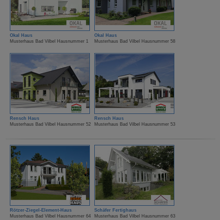
Okal Haus
Okal Haus
Musterhaus Bad Vilbel Hausnummer 1
Musterhaus Bad Vilbel Hausnummer 58
Rensch Haus
Rensch Haus
Musterhaus Bad Vilbel Hausnummer 52
Musterhaus Bad Vilbel Hausnummer 53
Rötzer-Ziegel-Element-Haus
Schäfer Fertighaus
Musterhaus Bad Vilbel Hausnummer 64
Musterhaus Bad Vilbel Hausnummer 63