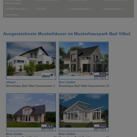
-Element-Haus
⌂
STREIF Haus (2 x)
⌂
Suckfüll
⌂
Vöma Biobau (2 x)
⌂
WeberHaus (2 x)
⌂
Wolf Haus
Ausgezeichnete Musterhäuser im Musterhauspark Bad Vilbel
allkauf
Bien Zenker
Musterhaus Bad Vilbel Hausnummer 2
Musterhaus Bad Vilbel Hausnummer 25
Bien Zenker
Bien Zenker