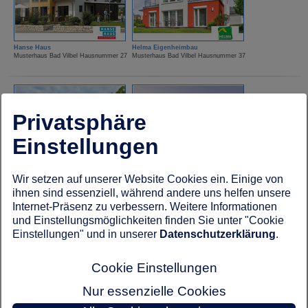
Hanse Haus
Helma Eigenheimbau
Musterhaus Bad Vilbel Hausnummer 27
Musterhaus Bad Vilbel Hausnummer 37
Privatsphäre
Einstellungen
HUF Haus
Kampa Haus
Wir setzen auf unserer Website Cookies ein. Einige von
Musterhaus Bad Vilbel Hausnummer 18
Musterhaus Bad Vilbel Hausnummer 19
ihnen sind essenziell, während andere uns helfen unsere
Internet-Präsenz zu verbessern. Weitere Informationen
und Einstellungsmöglichkeiten finden Sie unter "Cookie
Einstellungen" und in unserer
Datenschutzerklärung
.
Cookie Einstellungen
Nur essenzielle Cookies
Kampa Haus
Lechner Massivhaus
Musterhaus Bad Vilbel Hausnummer 23
Musterhaus Bad Vilbel Hausnummer 67