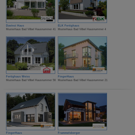
Davinci Haus
ELK Fertighaus
Musterhaus Bad Vilbel Hausnummer 41
Musterhaus Bad Vilbel Hausnummer 4
Fertighaus Weiss
FingerHaus
Musterhaus Bad Vilbel Hausnummer 56
Musterhaus Bad Vilbel Hausnummer 21
FingerHaus
Frammelsberger