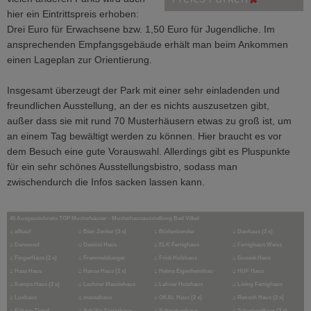
hier ein Eintrittspreis erhoben:
Drei Euro für Erwachsene bzw. 1,50 Euro für Jugendliche. Im
ansprechenden Empfangsgebäude erhält man beim Ankommen
einen Lageplan zur Orientierung.
Insgesamt überzeugt der Park mit einer sehr einladenden und
freundlichen Ausstellung, an der es nichts auszusetzen gibt,
außer dass sie mit rund 70 Musterhäusern etwas zu groß ist, um
an einem Tag bewältigt werden zu können. Hier braucht es vor
dem Besuch eine gute Vorauswahl. Allerdings gibt es Pluspunkte
für ein sehr schönes Ausstellungsbistro, sodass man
zwischendurch die Infos sacken lassen kann.
45 Ausgezeichnete TOP Musterhäuser - Musterhausausstellung Bad Vilbel
⌂
allkauf
⌂
Bien Zenker (3 x)
⌂
Büdenbender
⌂
Danhaus (2 x)
⌂
Danwood
⌂
Davinci Haus
⌂
ELK Fertighaus
⌂
Fertighaus Weiss
⌂
FingerHaus (2 x)
⌂
Frammelsberger
⌂
Frick Holzhaus
⌂
Gussek Haus
⌂
Haas Haus
⌂
Hanse Haus (2 x)
⌂
Helma Eigenheimbau
⌂
HUF Haus
⌂
Kampa Haus (2 x)
⌂
Lechner Massivhaus
⌂
Lehner Holzhaus
⌂
Living Fertighaus
⌂
Luxhaus
⌂
massahaus
⌂
OKAL Haus (2 x)
⌂
Rensch Haus (2 x)
⌂
Rötzer-Ziegel
⌂
Schäfer Fertighaus
⌂
Schwabenhaus
⌂
SchwörerHaus (2 x)