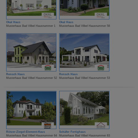
Okal Haus
Okal Haus
Musterhaus Bad Vilbel Hausnummer 1
Musterhaus Bad Vilbel Hausnummer 58
Rensch Haus
Rensch Haus
Musterhaus Bad Vilbel Hausnummer 52
Musterhaus Bad Vilbel Hausnummer 53
Rötzer-Ziegel-Element-Haus
Schäfer Fertighaus
Musterhaus Bad Vilbel Hausnummer 64
Musterhaus Bad Vilbel Hausnummer 63