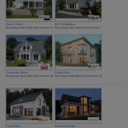
Davinci Haus
ELK Fertighaus
Musterhaus Bad Vilbel Hausnummer 41
Musterhaus Bad Vilbel Hausnummer 4
Fertighaus Weiss
FingerHaus
Musterhaus Bad Vilbel Hausnummer 56
Musterhaus Bad Vilbel Hausnummer 21
FingerHaus
Frammelsberger