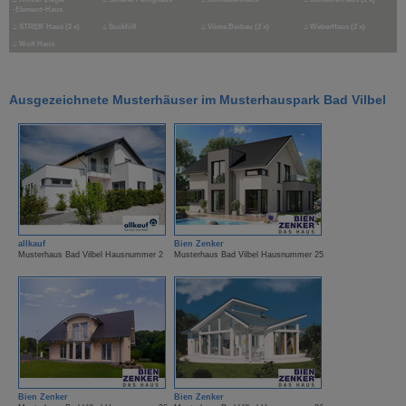
-Element-Haus
⌂
STREIF Haus (2 x)
⌂
Suckfüll
⌂
Vöma Biobau (2 x)
⌂
WeberHaus (2 x)
⌂
Wolf Haus
Ausgezeichnete Musterhäuser im Musterhauspark Bad Vilbel
allkauf
Bien Zenker
Musterhaus Bad Vilbel Hausnummer 2
Musterhaus Bad Vilbel Hausnummer 25
Bien Zenker
Bien Zenker