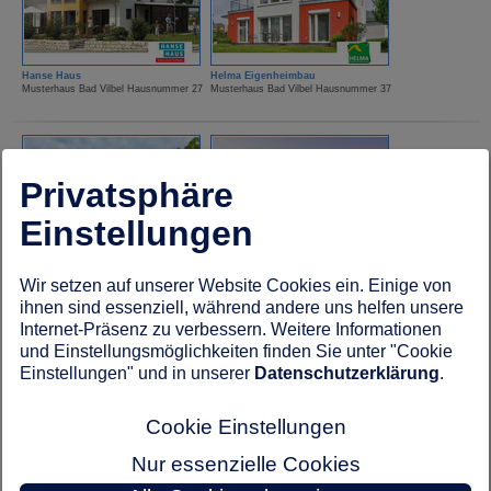
Hanse Haus
Helma Eigenheimbau
Musterhaus Bad Vilbel Hausnummer 27
Musterhaus Bad Vilbel Hausnummer 37
Privatsphäre
Einstellungen
HUF Haus
Kampa Haus
Wir setzen auf unserer Website Cookies ein. Einige von
Musterhaus Bad Vilbel Hausnummer 18
Musterhaus Bad Vilbel Hausnummer 19
ihnen sind essenziell, während andere uns helfen unsere
Internet-Präsenz zu verbessern. Weitere Informationen
und Einstellungsmöglichkeiten finden Sie unter "Cookie
Einstellungen" und in unserer
Datenschutzerklärung
.
Cookie Einstellungen
Nur essenzielle Cookies
Kampa Haus
Lechner Massivhaus
Musterhaus Bad Vilbel Hausnummer 23
Musterhaus Bad Vilbel Hausnummer 67