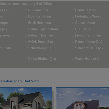
 Musterhausausstellung Bad Vilbel
 (3 x)
⌂
Büdenbender
⌂
Danhaus (2 x)
us
⌂
ELK Fertighaus
⌂
Fertighaus Weiss
erger
⌂
Frick Holzhaus
⌂
Gussek Haus
 (2 x)
⌂
Helma Eigenheimbau
⌂
HUF Haus
assivhaus
⌂
Lehner Holzhaus
⌂
Living Fertighaus
s
⌂
OKAL Haus (2 x)
⌂
Rensch Haus (2 x)
rtighaus
⌂
Schwabenhaus
⌂
SchwörerHaus (2 x)
⌂
Vöma Biobau (2 x)
⌂
WeberHaus (2 x)
sterhauspark Bad Vilbel