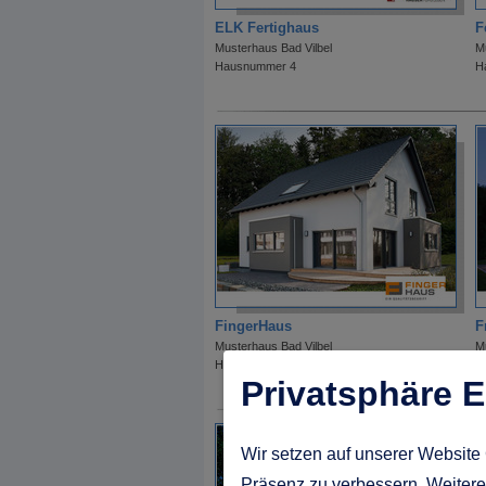
ELK Fertighaus
F
Musterhaus Bad Vilbel
M
Hausnummer 4
H
FingerHaus
F
Musterhaus Bad Vilbel
M
Hausnummer 44
H
Privatsphäre E
Wir setzen auf unserer Website 
Präsenz zu verbessern. Weitere 