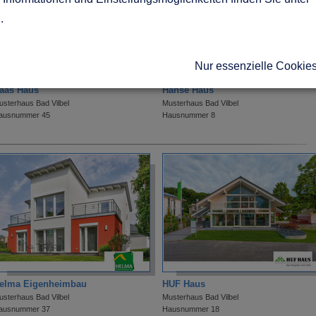
g
.
Nur essenzielle Cookie
aas Haus
Hanse Haus
usterhaus Bad Vilbel
Musterhaus Bad Vilbel
ausnummer 45
Hausnummer 8
elma Eigenheimbau
HUF Haus
usterhaus Bad Vilbel
Musterhaus Bad Vilbel
ausnummer 37
Hausnummer 18