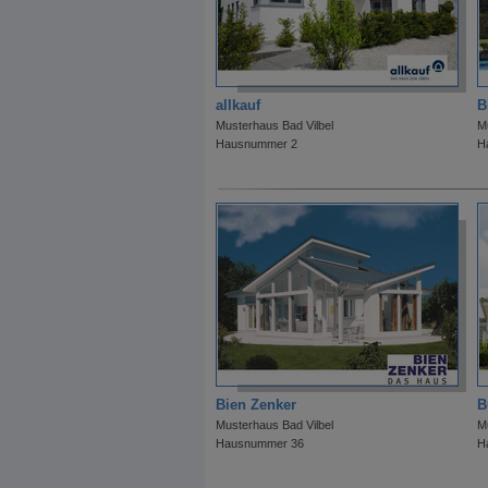
allkauf
B
Musterhaus Bad Vilbel
M
Hausnummer 2
H
Bien Zenker
B
Musterhaus Bad Vilbel
M
Hausnummer 36
H