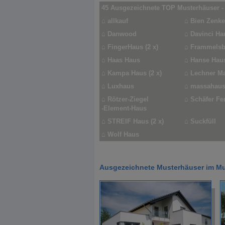
45 Ausgezeichnete TOP Musterhäuser -
⌂
allkauf
⌂
Bien Zenker
⌂
Danwood
⌂
Davinci Ha
⌂
FingerHaus (2 x)
⌂
Frammelsb
⌂
Haas Haus
⌂
Hanse Haus
⌂
Kampa Haus (2 x)
⌂
Lechner M
⌂
Luxhaus
⌂
massahau
⌂
Rötzer-Ziegel
⌂
Schäfer Fe
-Element-Haus
⌂
STREIF Haus (2 x)
⌂
Suckfüll
⌂
Wolf Haus
Ausgezeichnete Musterhäuser im Mu