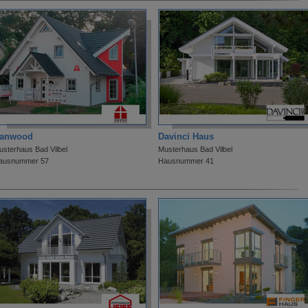
anwood
Davinci Haus
usterhaus Bad Vilbel
Musterhaus Bad Vilbel
ausnummer 57
Hausnummer 41