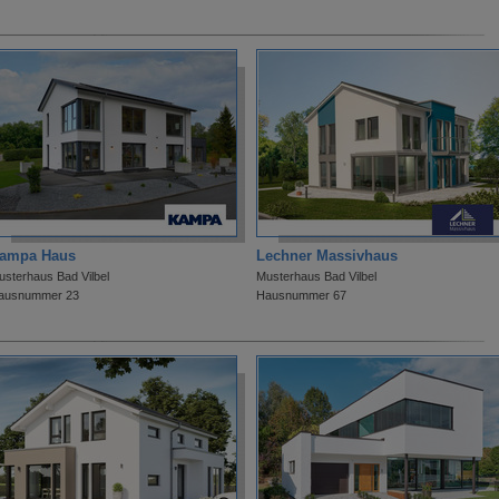
ampa Haus
Lechner Massivhaus
usterhaus Bad Vilbel
Musterhaus Bad Vilbel
ausnummer 23
Hausnummer 67