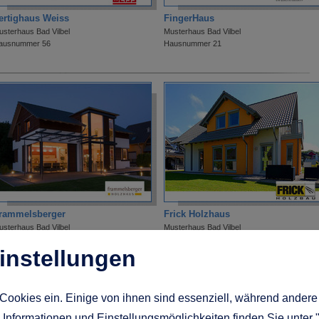
ertighaus Weiss
FingerHaus
usterhaus Bad Vilbel
Musterhaus Bad Vilbel
ausnummer 56
Hausnummer 21
rammelsberger
Frick Holzhaus
usterhaus Bad Vilbel
Musterhaus Bad Vilbel
ausnummer 68
Hausnummer 31
instellungen
Cookies ein. Einige von ihnen sind essenziell, während andere 
Informationen und Einstellungsmöglichkeiten finden Sie unter 