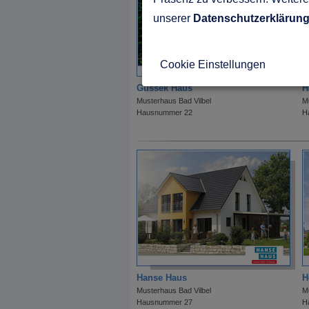
unserer
Datenschutzerklärun
Cookie Einstellungen
Gussek Haus
H
Musterhaus Bad Vilbel
M
Hausnummer 22
H
Hanse Haus
H
Musterhaus Bad Vilbel
M
Hausnummer 27
H