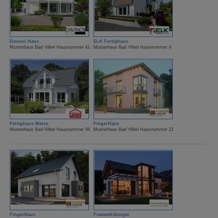
Davinci Haus
ELK Fertighaus
Musterhaus Bad Vilbel Hausnummer 41
Musterhaus Bad Vilbel Hausnummer 4
Fertighaus Weiss
FingerHaus
Musterhaus Bad Vilbel Hausnummer 56
Musterhaus Bad Vilbel Hausnummer 21
FingerHaus
Frammelsberger