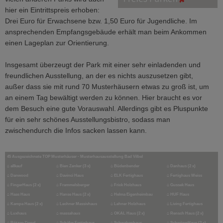
hier ein Eintrittspreis erhoben:
Drei Euro für Erwachsene bzw. 1,50 Euro für Jugendliche. Im
ansprechenden Empfangsgebäude erhält man beim Ankommen
einen Lageplan zur Orientierung.
Insgesamt überzeugt der Park mit einer sehr einladenden und
freundlichen Ausstellung, an der es nichts auszusetzen gibt,
außer dass sie mit rund 70 Musterhäusern etwas zu groß ist, um
an einem Tag bewältigt werden zu können. Hier braucht es vor
dem Besuch eine gute Vorauswahl. Allerdings gibt es Pluspunkte
für ein sehr schönes Ausstellungsbistro, sodass man
zwischendurch die Infos sacken lassen kann.
45 Ausgezeichnete TOP Musterhäuser - Musterhausausstellung Bad Vilbel
⌂
allkauf
⌂
Bien Zenker (3 x)
⌂
Büdenbender
⌂
Danhaus (2 x)
⌂
Danwood
⌂
Davinci Haus
⌂
ELK Fertighaus
⌂
Fertighaus Weiss
⌂
FingerHaus (2 x)
⌂
Frammelsberger
⌂
Frick Holzhaus
⌂
Gussek Haus
⌂
Haas Haus
⌂
Hanse Haus (2 x)
⌂
Helma Eigenheimbau
⌂
HUF Haus
⌂
Kampa Haus (2 x)
⌂
Lechner Massivhaus
⌂
Lehner Holzhaus
⌂
Living Fertighaus
⌂
Luxhaus
⌂
massahaus
⌂
OKAL Haus (2 x)
⌂
Rensch Haus (2 x)
⌂
Rötzer-Ziegel
⌂
Schäfer Fertighaus
⌂
Schwabenhaus
⌂
SchwörerHaus (2 x)