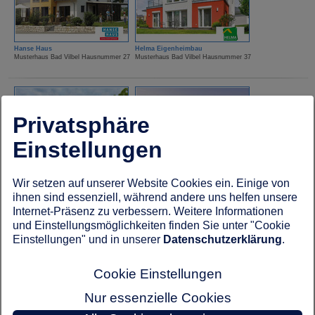
Hanse Haus
Helma Eigenheimbau
Musterhaus Bad Vilbel Hausnummer 27
Musterhaus Bad Vilbel Hausnummer 37
Privatsphäre
Einstellungen
HUF Haus
Kampa Haus
Wir setzen auf unserer Website Cookies ein. Einige von
Musterhaus Bad Vilbel Hausnummer 18
Musterhaus Bad Vilbel Hausnummer 19
ihnen sind essenziell, während andere uns helfen unsere
Internet-Präsenz zu verbessern. Weitere Informationen
und Einstellungsmöglichkeiten finden Sie unter "Cookie
Einstellungen" und in unserer
Datenschutzerklärung
.
Cookie Einstellungen
Nur essenzielle Cookies
Kampa Haus
Lechner Massivhaus
Musterhaus Bad Vilbel Hausnummer 23
Musterhaus Bad Vilbel Hausnummer 67