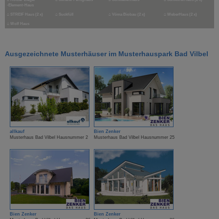
-Element-Haus
⌂
STREIF Haus (2 x)
⌂
Suckfüll
⌂
Vöma Biobau (2 x)
⌂
WeberHaus (2 x)
⌂
Wolf Haus
Ausgezeichnete Musterhäuser im Musterhauspark Bad Vilbel
allkauf
Bien Zenker
Musterhaus Bad Vilbel Hausnummer 2
Musterhaus Bad Vilbel Hausnummer 25
Bien Zenker
Bien Zenker