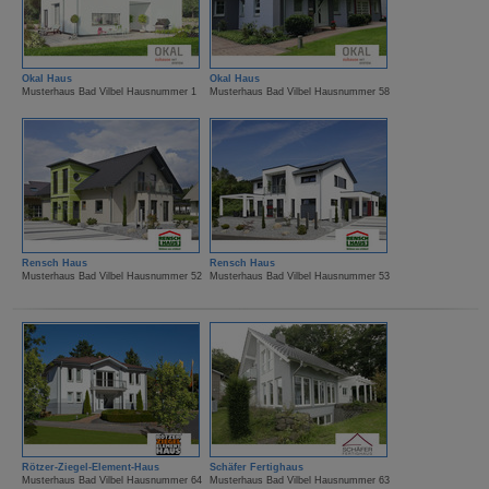
Okal Haus
Okal Haus
Musterhaus Bad Vilbel Hausnummer 1
Musterhaus Bad Vilbel Hausnummer 58
Rensch Haus
Rensch Haus
Musterhaus Bad Vilbel Hausnummer 52
Musterhaus Bad Vilbel Hausnummer 53
Rötzer-Ziegel-Element-Haus
Schäfer Fertighaus
Musterhaus Bad Vilbel Hausnummer 64
Musterhaus Bad Vilbel Hausnummer 63