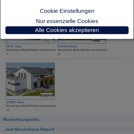
20
16
Cookie Einstellungen
Nur essenzielle Cookies
Alle Cookies akzeptieren
OKAL Haus
SchwörerHaus
Musterhaus Berlin/Werder Hausnummer
Musterhaus Berlin/Werder Hausnummer
3
22
STREIF Haus
Musterhaus Berlin/Werder Hausnummer
12
Musterhausparks:
zum Musterhaus Report