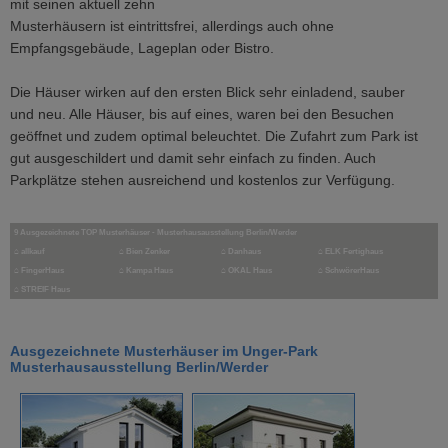
mit seinen aktuell zehn
Musterhäusern ist eintrittsfrei, allerdings auch ohne
Empfangsgebäude, Lageplan oder Bistro.
Die Häuser wirken auf den ersten Blick sehr einladend, sauber
und neu. Alle Häuser, bis auf eines, waren bei den Besuchen
geöffnet und zudem optimal beleuchtet. Die Zufahrt zum Park ist
gut ausgeschildert und damit sehr einfach zu finden. Auch
Parkplätze stehen ausreichend und kostenlos zur Verfügung.
9 Ausgezeichnete TOP Musterhäuser - Musterhausausstellung Berlin/Werder
⌂
allkauf
⌂
Bien Zenker
⌂
Danhaus
⌂
ELK Fertighaus
⌂
FingerHaus
⌂
Kampa Haus
⌂
OKAL Haus
⌂
SchwörerHaus
⌂
STREIF Haus
Ausgezeichnete Musterhäuser im Unger-Park
Musterhausausstellung Berlin/Werder