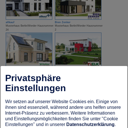
allkauf
Bien Zenker
Musterhaus Berlin/Werder Hausnummer
Musterhaus Berlin/Werder Hausnummer
24
2
Danhaus
ELK Fertighaus
Musterhaus Berlin/Werder Hausnummer
Musterhaus Berlin/Werder Hausnummer
Privatsphäre
17
7
Einstellungen
Wir setzen auf unserer Website Cookies ein. Einige von
ihnen sind essenziell, während andere uns helfen unsere
Internet-Präsenz zu verbessern. Weitere Informationen
und Einstellungsmöglichkeiten finden Sie unter "Cookie
Einstellungen" und in unserer
Datenschutzerklärung
.
FingerHaus
Kampa Haus
Musterhaus Berlin/Werder Hausnummer
Musterhaus Berlin/Werder Hausnummer