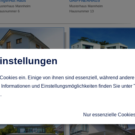
ingerHut Haus
GRIFFNERHAUS
usterhaus Mannheim
Musterhaus Mannheim
ausnummer 6
Hausnummer 13
instellungen
Cookies ein. Einige von ihnen sind essenziell, während andere 
aas Haus
Hanse Haus
Informationen und Einstellungsmöglichkeiten finden Sie unter 
usterhaus Mannheim
Musterhaus Mannheim
g
.
ausnummer 18
Hausnummer 31
Nur essenzielle Cookie