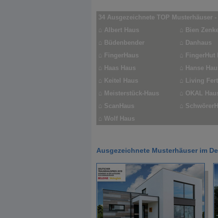
34 Ausgezeichnete TOP Musterhäuser 
⌂
Albert Haus
⌂
Bien Zenke
⌂
Büdenbender
⌂
Danhaus
⌂
FingerHaus
⌂
FingerHut
⌂
Haas Haus
⌂
Hanse Haus
⌂
Keitel Haus
⌂
Living Fer
⌂
Meisterstück-Haus
⌂
OKAL Hau
⌂
ScanHaus
⌂
SchwörerHa
⌂
Wolf Haus
Ausgezeichnete Musterhäuser im D