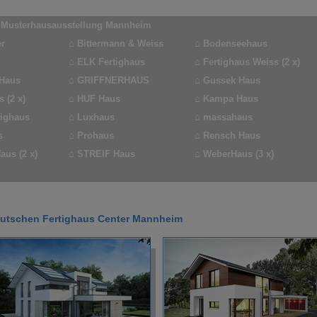
- Musterhausausstellung Mannheim
r
⌂
Bittermann & Weiss
⌂
Bodenseehaus
⌂
ELK Fertighaus
⌂
Fertighaus Weiss (2 x)
 Haus
⌂
GRIFFNERHAUS
⌂
Gussek Haus
 (2 x)
⌂
HUF Haus
⌂
Kampa Haus
tighaus
⌂
Luxhaus
⌂
massahaus
s
⌂
Prohaus
⌂
Rensch Haus
us (2 x)
⌂
STREIF Haus
⌂
WeberHaus (3 x)
eutschen Fertighaus Center Mannheim