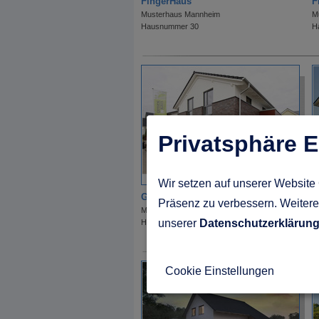
FingerHaus
F
Musterhaus Mannheim
M
Hausnummer 30
H
Privatsphäre E
Wir setzen auf unserer Website 
Gussek Haus
H
Präsenz zu verbessern. Weitere 
Musterhaus Mannheim
M
unserer
Datenschutzerklärun
Hausnummer 40
H
Cookie Einstellungen