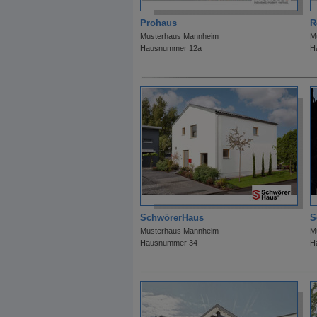
Prohaus
R
Musterhaus Mannheim
M
Hausnummer 12a
H
SchwörerHaus
S
Musterhaus Mannheim
M
Hausnummer 34
H