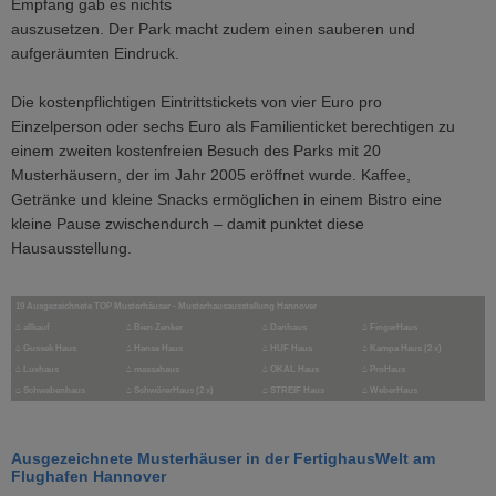
Empfang gab es nichts
auszusetzen. Der Park macht zudem einen sauberen und
aufgeräumten Eindruck.
Die kostenpflichtigen Eintrittstickets von vier Euro pro
Einzelperson oder sechs Euro als Familienticket berechtigen zu
einem zweiten kostenfreien Besuch des Parks mit 20
Musterhäusern, der im Jahr 2005 eröffnet wurde. Kaffee,
Getränke und kleine Snacks ermöglichen in einem Bistro eine
kleine Pause zwischendurch – damit punktet diese
Hausausstellung.
19 Ausgezeichnete TOP Musterhäuser - Musterhausausstellung Hannover
⌂
allkauf
⌂
Bien Zenker
⌂
Danhaus
⌂
FingerHaus
⌂
Gussek Haus
⌂
Hanse Haus
⌂
HUF Haus
⌂
Kampa Haus (2 x)
⌂
Luxhaus
⌂ massahaus
⌂
OKAL Haus
⌂
ProHaus
⌂
Schwabenhaus
⌂
SchwörerHaus (2 x)
⌂
STREIF Haus
⌂
WeberHaus
Ausgezeichnete Musterhäuser in der FertighausWelt am
Flughafen Hannover