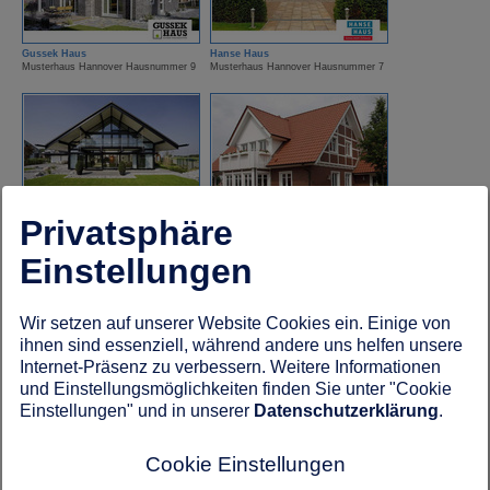
Gussek Haus
Hanse Haus
Musterhaus Hannover Hausnummer 9
Musterhaus Hannover Hausnummer 7
Privatsphäre
HUF Haus
Kampa Haus
Musterhaus Hannover Hausnummer 11
Musterhaus Hannover Hausnummer 10
Einstellungen
Wir setzen auf unserer Website Cookies ein. Einige von
ihnen sind essenziell, während andere uns helfen unsere
Internet-Präsenz zu verbessern. Weitere Informationen
und Einstellungsmöglichkeiten finden Sie unter "Cookie
Einstellungen" und in unserer
Datenschutzerklärung
.
Kampa Haus
Luxhaus
Musterhaus Hannover Hausnummer 16
Musterhaus Hannover Hausnummer 14
Cookie Einstellungen