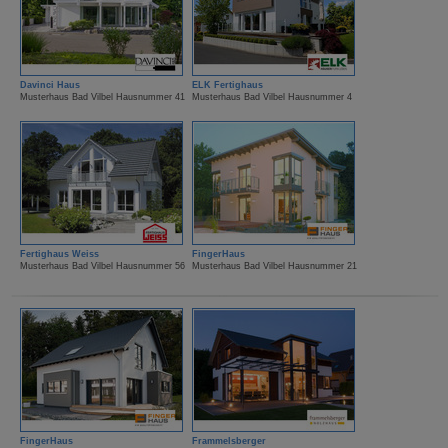
Davinci Haus
ELK Fertighaus
Musterhaus Bad Vilbel Hausnummer 41
Musterhaus Bad Vilbel Hausnummer 4
Fertighaus Weiss
FingerHaus
Musterhaus Bad Vilbel Hausnummer 56
Musterhaus Bad Vilbel Hausnummer 21
FingerHaus
Frammelsberger