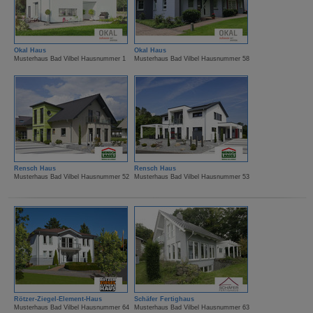
Okal Haus
Okal Haus
Musterhaus Bad Vilbel Hausnummer 1
Musterhaus Bad Vilbel Hausnummer 58
Rensch Haus
Rensch Haus
Musterhaus Bad Vilbel Hausnummer 52
Musterhaus Bad Vilbel Hausnummer 53
Rötzer-Ziegel-Element-Haus
Schäfer Fertighaus
Musterhaus Bad Vilbel Hausnummer 64
Musterhaus Bad Vilbel Hausnummer 63