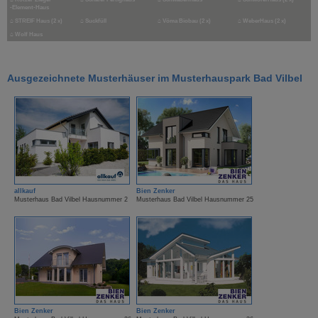
-Element-Haus
⌂
STREIF Haus (2 x)
⌂
Suckfüll
⌂
Vöma Biobau (2 x)
⌂
WeberHaus (2 x)
⌂
Wolf Haus
Ausgezeichnete Musterhäuser im Musterhauspark Bad Vilbel
allkauf
Bien Zenker
Musterhaus Bad Vilbel Hausnummer 2
Musterhaus Bad Vilbel Hausnummer 25
Bien Zenker
Bien Zenker