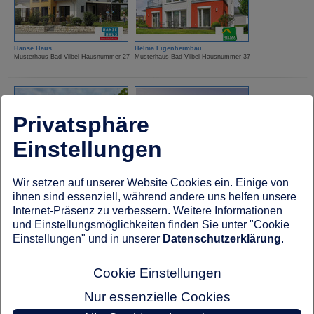
Hanse Haus
Helma Eigenheimbau
Musterhaus Bad Vilbel Hausnummer 27
Musterhaus Bad Vilbel Hausnummer 37
Privatsphäre
Einstellungen
HUF Haus
Kampa Haus
Wir setzen auf unserer Website Cookies ein. Einige von
Musterhaus Bad Vilbel Hausnummer 18
Musterhaus Bad Vilbel Hausnummer 19
ihnen sind essenziell, während andere uns helfen unsere
Internet-Präsenz zu verbessern. Weitere Informationen
und Einstellungsmöglichkeiten finden Sie unter "Cookie
Einstellungen" und in unserer
Datenschutzerklärung
.
Cookie Einstellungen
Nur essenzielle Cookies
Kampa Haus
Lechner Massivhaus
Musterhaus Bad Vilbel Hausnummer 23
Musterhaus Bad Vilbel Hausnummer 67