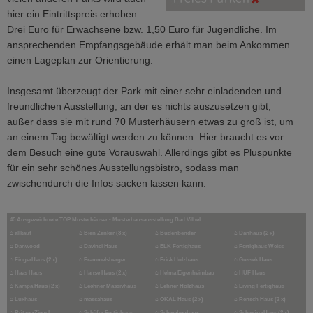
hier ein Eintrittspreis erhoben:
Drei Euro für Erwachsene bzw. 1,50 Euro für Jugendliche. Im
ansprechenden Empfangsgebäude erhält man beim Ankommen
einen Lageplan zur Orientierung.
Insgesamt überzeugt der Park mit einer sehr einladenden und
freundlichen Ausstellung, an der es nichts auszusetzen gibt,
außer dass sie mit rund 70 Musterhäusern etwas zu groß ist, um
an einem Tag bewältigt werden zu können. Hier braucht es vor
dem Besuch eine gute Vorauswahl. Allerdings gibt es Pluspunkte
für ein sehr schönes Ausstellungsbistro, sodass man
zwischendurch die Infos sacken lassen kann.
45 Ausgezeichnete TOP Musterhäuser - Musterhausausstellung Bad Vilbel
⌂
allkauf
⌂
Bien Zenker (3 x)
⌂
Büdenbender
⌂
Danhaus (2 x)
⌂
Danwood
⌂
Davinci Haus
⌂
ELK Fertighaus
⌂
Fertighaus Weiss
⌂
FingerHaus (2 x)
⌂
Frammelsberger
⌂
Frick Holzhaus
⌂
Gussek Haus
⌂
Haas Haus
⌂
Hanse Haus (2 x)
⌂
Helma Eigenheimbau
⌂
HUF Haus
⌂
Kampa Haus (2 x)
⌂
Lechner Massivhaus
⌂
Lehner Holzhaus
⌂
Living Fertighaus
⌂
Luxhaus
⌂
massahaus
⌂
OKAL Haus (2 x)
⌂
Rensch Haus (2 x)
⌂
Rötzer-Ziegel
⌂
Schäfer Fertighaus
⌂
Schwabenhaus
⌂
SchwörerHaus (2 x)