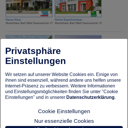
Hanse Haus
Helma Eigenheimbau
Musterhaus Bad Vilbel Hausnummer 27
Musterhaus Bad Vilbel Hausnummer 37
Privatsphäre
Einstellungen
HUF Haus
Kampa Haus
Wir setzen auf unserer Website Cookies ein. Einige von
Musterhaus Bad Vilbel Hausnummer 18
Musterhaus Bad Vilbel Hausnummer 19
ihnen sind essenziell, während andere uns helfen unsere
Internet-Präsenz zu verbessern. Weitere Informationen
und Einstellungsmöglichkeiten finden Sie unter "Cookie
Einstellungen" und in unserer
Datenschutzerklärung
.
Cookie Einstellungen
Nur essenzielle Cookies
Kampa Haus
Lechner Massivhaus
Musterhaus Bad Vilbel Hausnummer 23
Musterhaus Bad Vilbel Hausnummer 67