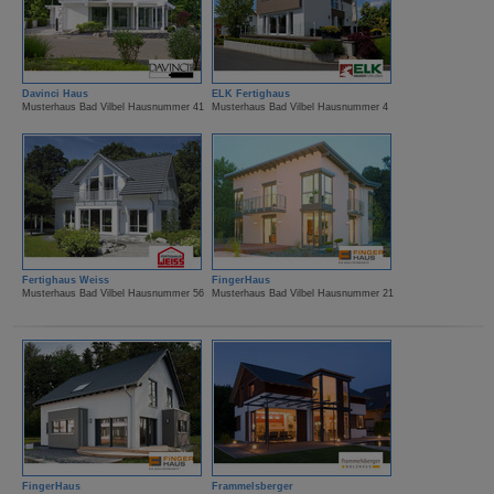
Davinci Haus
ELK Fertighaus
Musterhaus Bad Vilbel Hausnummer 41
Musterhaus Bad Vilbel Hausnummer 4
Fertighaus Weiss
FingerHaus
Musterhaus Bad Vilbel Hausnummer 56
Musterhaus Bad Vilbel Hausnummer 21
FingerHaus
Frammelsberger