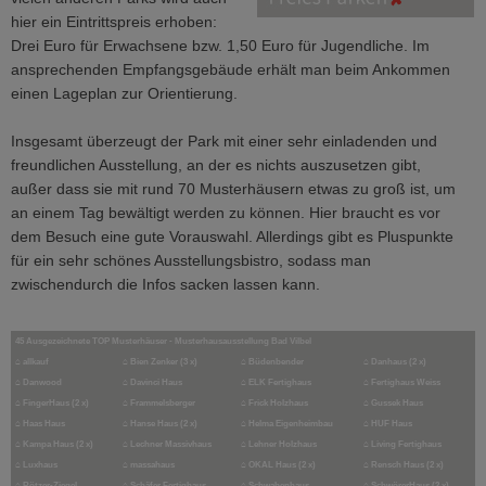
hier ein Eintrittspreis erhoben:
Drei Euro für Erwachsene bzw. 1,50 Euro für Jugendliche. Im
ansprechenden Empfangsgebäude erhält man beim Ankommen
einen Lageplan zur Orientierung.
Insgesamt überzeugt der Park mit einer sehr einladenden und
freundlichen Ausstellung, an der es nichts auszusetzen gibt,
außer dass sie mit rund 70 Musterhäusern etwas zu groß ist, um
an einem Tag bewältigt werden zu können. Hier braucht es vor
dem Besuch eine gute Vorauswahl. Allerdings gibt es Pluspunkte
für ein sehr schönes Ausstellungsbistro, sodass man
zwischendurch die Infos sacken lassen kann.
45 Ausgezeichnete TOP Musterhäuser - Musterhausausstellung Bad Vilbel
⌂
allkauf
⌂
Bien Zenker (3 x)
⌂
Büdenbender
⌂
Danhaus (2 x)
⌂
Danwood
⌂
Davinci Haus
⌂
ELK Fertighaus
⌂
Fertighaus Weiss
⌂
FingerHaus (2 x)
⌂
Frammelsberger
⌂
Frick Holzhaus
⌂
Gussek Haus
⌂
Haas Haus
⌂
Hanse Haus (2 x)
⌂
Helma Eigenheimbau
⌂
HUF Haus
⌂
Kampa Haus (2 x)
⌂
Lechner Massivhaus
⌂
Lehner Holzhaus
⌂
Living Fertighaus
⌂
Luxhaus
⌂
massahaus
⌂
OKAL Haus (2 x)
⌂
Rensch Haus (2 x)
⌂
Rötzer-Ziegel
⌂
Schäfer Fertighaus
⌂
Schwabenhaus
⌂
SchwörerHaus (2 x)