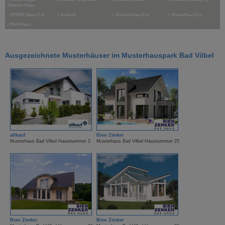
-Element-Haus
⌂
STREIF Haus (2 x)
⌂
Suckfüll
⌂
Vöma Biobau (2 x)
⌂
WeberHaus (2 x)
⌂
Wolf Haus
Ausgezeichnete Musterhäuser im Musterhauspark Bad Vilbel
allkauf
Bien Zenker
Musterhaus Bad Vilbel Hausnummer 2
Musterhaus Bad Vilbel Hausnummer 25
Bien Zenker
Bien Zenker