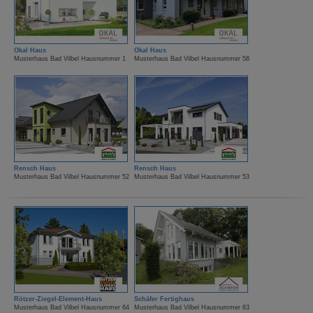
Okal Haus
Okal Haus
Musterhaus Bad Vilbel Hausnummer 1
Musterhaus Bad Vilbel Hausnummer 58
Rensch Haus
Rensch Haus
Musterhaus Bad Vilbel Hausnummer 52
Musterhaus Bad Vilbel Hausnummer 53
Rötzer-Ziegel-Element-Haus
Schäfer Fertighaus
Musterhaus Bad Vilbel Hausnummer 64
Musterhaus Bad Vilbel Hausnummer 63