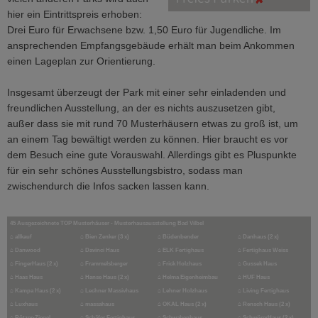
hier ein Eintrittspreis erhoben:
Drei Euro für Erwachsene bzw. 1,50 Euro für Jugendliche. Im
ansprechenden Empfangsgebäude erhält man beim Ankommen
einen Lageplan zur Orientierung.
Insgesamt überzeugt der Park mit einer sehr einladenden und
freundlichen Ausstellung, an der es nichts auszusetzen gibt,
außer dass sie mit rund 70 Musterhäusern etwas zu groß ist, um
an einem Tag bewältigt werden zu können. Hier braucht es vor
dem Besuch eine gute Vorauswahl. Allerdings gibt es Pluspunkte
für ein sehr schönes Ausstellungsbistro, sodass man
zwischendurch die Infos sacken lassen kann.
45 Ausgezeichnete TOP Musterhäuser - Musterhausausstellung Bad Vilbel
⌂
allkauf
⌂
Bien Zenker (3 x)
⌂
Büdenbender
⌂
Danhaus (2 x)
⌂
Danwood
⌂
Davinci Haus
⌂
ELK Fertighaus
⌂
Fertighaus Weiss
⌂
FingerHaus (2 x)
⌂
Frammelsberger
⌂
Frick Holzhaus
⌂
Gussek Haus
⌂
Haas Haus
⌂
Hanse Haus (2 x)
⌂
Helma Eigenheimbau
⌂
HUF Haus
⌂
Kampa Haus (2 x)
⌂
Lechner Massivhaus
⌂
Lehner Holzhaus
⌂
Living Fertighaus
⌂
Luxhaus
⌂
massahaus
⌂
OKAL Haus (2 x)
⌂
Rensch Haus (2 x)
⌂
Rötzer-Ziegel
⌂
Schäfer Fertighaus
⌂
Schwabenhaus
⌂
SchwörerHaus (2 x)