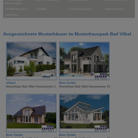
-Element-Haus
⌂
STREIF Haus (2 x)
⌂
Suckfüll
⌂
Vöma Biobau (2 x)
⌂
WeberHaus (2 x)
⌂
Wolf Haus
Ausgezeichnete Musterhäuser im Musterhauspark Bad Vilbel
allkauf
Bien Zenker
Musterhaus Bad Vilbel Hausnummer 2
Musterhaus Bad Vilbel Hausnummer 25
Bien Zenker
Bien Zenker