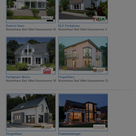
Davinci Haus
ELK Fertighaus
Musterhaus Bad Vilbel Hausnummer 41
Musterhaus Bad Vilbel Hausnummer 4
Fertighaus Weiss
FingerHaus
Musterhaus Bad Vilbel Hausnummer 56
Musterhaus Bad Vilbel Hausnummer 21
FingerHaus
Frammelsberger