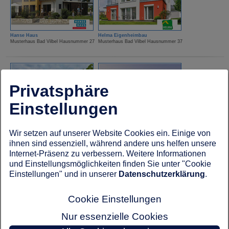
Hanse Haus
Helma Eigenheimbau
Musterhaus Bad Vilbel Hausnummer 27
Musterhaus Bad Vilbel Hausnummer 37
Privatsphäre
Einstellungen
HUF Haus
Kampa Haus
Wir setzen auf unserer Website Cookies ein. Einige von
Musterhaus Bad Vilbel Hausnummer 18
Musterhaus Bad Vilbel Hausnummer 19
ihnen sind essenziell, während andere uns helfen unsere
Internet-Präsenz zu verbessern. Weitere Informationen
und Einstellungsmöglichkeiten finden Sie unter "Cookie
Einstellungen" und in unserer
Datenschutzerklärung
.
Cookie Einstellungen
Nur essenzielle Cookies
Kampa Haus
Lechner Massivhaus
Musterhaus Bad Vilbel Hausnummer 23
Musterhaus Bad Vilbel Hausnummer 67