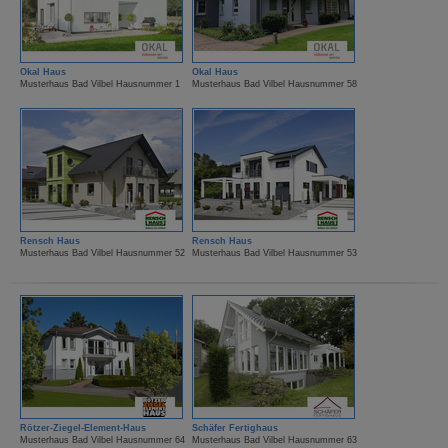
Okal Haus
Okal Haus
Musterhaus Bad Vilbel Hausnummer 1
Musterhaus Bad Vilbel Hausnummer 58
Rensch Haus
Rensch Haus
Musterhaus Bad Vilbel Hausnummer 52
Musterhaus Bad Vilbel Hausnummer 53
Rötzer-Ziegel-Element-Haus
Schäfer Fertighaus
Musterhaus Bad Vilbel Hausnummer 64
Musterhaus Bad Vilbel Hausnummer 63