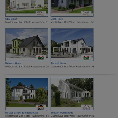
Okal Haus
Okal Haus
Musterhaus Bad Vilbel Hausnummer 1
Musterhaus Bad Vilbel Hausnummer 58
Rensch Haus
Rensch Haus
Musterhaus Bad Vilbel Hausnummer 52
Musterhaus Bad Vilbel Hausnummer 53
Rötzer-Ziegel-Element-Haus
Schäfer Fertighaus
Musterhaus Bad Vilbel Hausnummer 64
Musterhaus Bad Vilbel Hausnummer 63