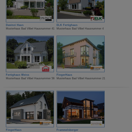
Davinci Haus
ELK Fertighaus
Musterhaus Bad Vilbel Hausnummer 41
Musterhaus Bad Vilbel Hausnummer 4
Fertighaus Weiss
FingerHaus
Musterhaus Bad Vilbel Hausnummer 56
Musterhaus Bad Vilbel Hausnummer 21
FingerHaus
Frammelsberger