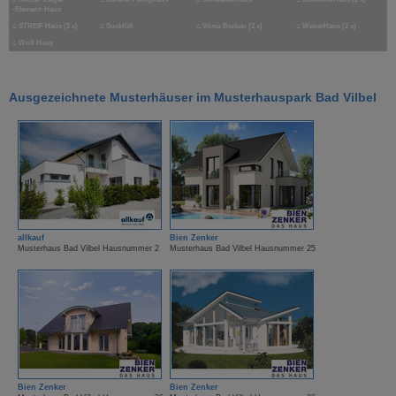
-Element-Haus
⌂
STREIF Haus (2 x)
⌂
Suckfüll
⌂
Vöma Biobau (2 x)
⌂
WeberHaus (2 x)
⌂
Wolf Haus
Ausgezeichnete Musterhäuser im Musterhauspark Bad Vilbel
allkauf
Bien Zenker
Musterhaus Bad Vilbel Hausnummer 2
Musterhaus Bad Vilbel Hausnummer 25
Bien Zenker
Bien Zenker