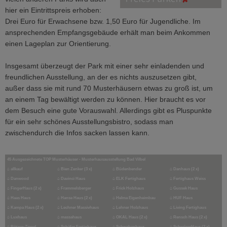
hier ein Eintrittspreis erhoben:
Drei Euro für Erwachsene bzw. 1,50 Euro für Jugendliche. Im
ansprechenden Empfangsgebäude erhält man beim Ankommen
einen Lageplan zur Orientierung.
Insgesamt überzeugt der Park mit einer sehr einladenden und
freundlichen Ausstellung, an der es nichts auszusetzen gibt,
außer dass sie mit rund 70 Musterhäusern etwas zu groß ist, um
an einem Tag bewältigt werden zu können. Hier braucht es vor
dem Besuch eine gute Vorauswahl. Allerdings gibt es Pluspunkte
für ein sehr schönes Ausstellungsbistro, sodass man
zwischendurch die Infos sacken lassen kann.
45 Ausgezeichnete TOP Musterhäuser - Musterhausausstellung Bad Vilbel
⌂
allkauf
⌂
Bien Zenker (3 x)
⌂
Büdenbender
⌂
Danhaus (2 x)
⌂
Danwood
⌂
Davinci Haus
⌂
ELK Fertighaus
⌂
Fertighaus Weiss
⌂
FingerHaus (2 x)
⌂
Frammelsberger
⌂
Frick Holzhaus
⌂
Gussek Haus
⌂
Haas Haus
⌂
Hanse Haus (2 x)
⌂
Helma Eigenheimbau
⌂
HUF Haus
⌂
Kampa Haus (2 x)
⌂
Lechner Massivhaus
⌂
Lehner Holzhaus
⌂
Living Fertighaus
⌂
Luxhaus
⌂
massahaus
⌂
OKAL Haus (2 x)
⌂
Rensch Haus (2 x)
⌂
Rötzer-Ziegel
⌂
Schäfer Fertighaus
⌂
Schwabenhaus
⌂
SchwörerHaus (2 x)