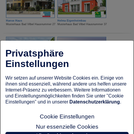
Hanse Haus
Helma Eigenheimbau
Musterhaus Bad Vilbel Hausnummer 27
Musterhaus Bad Vilbel Hausnummer 37
Privatsphäre
Einstellungen
HUF Haus
Kampa Haus
Wir setzen auf unserer Website Cookies ein. Einige von
Musterhaus Bad Vilbel Hausnummer 18
Musterhaus Bad Vilbel Hausnummer 19
ihnen sind essenziell, während andere uns helfen unsere
Internet-Präsenz zu verbessern. Weitere Informationen
und Einstellungsmöglichkeiten finden Sie unter "Cookie
Einstellungen" und in unserer
Datenschutzerklärung
.
Cookie Einstellungen
Nur essenzielle Cookies
Kampa Haus
Lechner Massivhaus
Musterhaus Bad Vilbel Hausnummer 23
Musterhaus Bad Vilbel Hausnummer 67