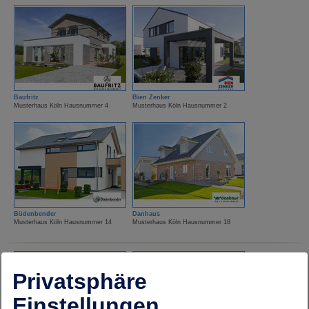
Baufritz
Bien Zenker
Musterhaus Köln Hausnummer 4
Musterhaus Köln Hausnummer 2
Büdenbender
Danhaus
Musterhaus Köln Hausnummer 14
Musterhaus Köln Hausnummer 18
Privatsphäre
Einstellungen