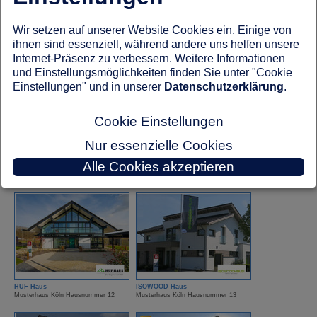
Wir setzen auf unserer Website Cookies ein. Einige von
ELK Fertighaus
FingerHaus
ihnen sind essenziell, während andere uns helfen unsere
Musterhaus Köln Hausnummer 25
Musterhaus Köln Hausnummer 15
Internet-Präsenz zu verbessern. Weitere Informationen
und Einstellungsmöglichkeiten finden Sie unter "Cookie
Einstellungen" und in unserer
Datenschutzerklärung
.
Cookie Einstellungen
Nur essenzielle Cookies
FingerHut Haus
Hanse Haus
Musterhaus Köln Hausnummer 7
Musterhaus Köln Hausnummer 21
Alle Cookies akzeptieren
HUF Haus
ISOWOOD Haus
Musterhaus Köln Hausnummer 12
Musterhaus Köln Hausnummer 13