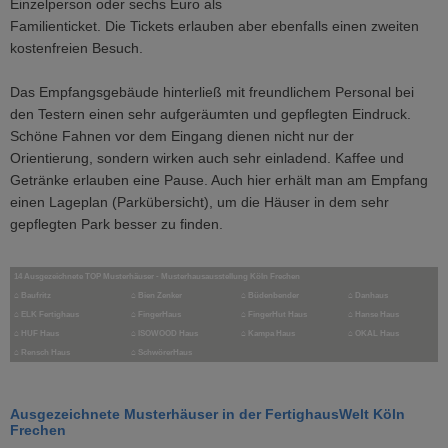
Einzelperson oder sechs Euro als
Familienticket. Die Tickets erlauben aber ebenfalls einen zweiten
kostenfreien Besuch.
Das Empfangsgebäude hinterließ mit freundlichem Personal bei
den Testern einen sehr aufgeräumten und gepflegten Eindruck.
Schöne Fahnen vor dem Eingang dienen nicht nur der
Orientierung, sondern wirken auch sehr einladend. Kaffee und
Getränke erlauben eine Pause. Auch hier erhält man am Empfang
einen Lageplan (Parkübersicht), um die Häuser in dem sehr
gepflegten Park besser zu finden.
14 Ausgezeichnete TOP Musterhäuser - Musterhausausstellung Köln Frechen
⌂
Baufritz
⌂
Bien Zenker
⌂
Büdenbender
⌂
Danhaus
⌂
ELK Fertighaus
⌂ FingerHaus
⌂
FingerHut Haus
⌂ Hanse Haus
⌂
HUF Haus
⌂ ISOWOOD Haus
⌂
Kampa Haus
⌂ OKAL Haus
⌂
Rensch Haus
⌂
SchwörerHaus
Ausgezeichnete Musterhäuser in der FertighausWelt Köln
Frechen