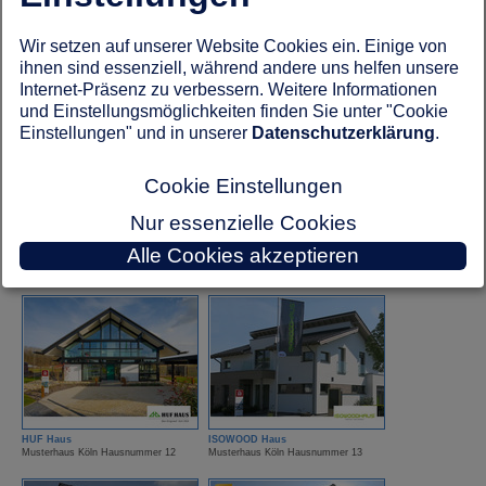
Wir setzen auf unserer Website Cookies ein. Einige von
ELK Fertighaus
FingerHaus
ihnen sind essenziell, während andere uns helfen unsere
Musterhaus Köln Hausnummer 25
Musterhaus Köln Hausnummer 15
Internet-Präsenz zu verbessern. Weitere Informationen
und Einstellungsmöglichkeiten finden Sie unter "Cookie
Einstellungen" und in unserer
Datenschutzerklärung
.
Cookie Einstellungen
Nur essenzielle Cookies
FingerHut Haus
Hanse Haus
Musterhaus Köln Hausnummer 7
Musterhaus Köln Hausnummer 21
Alle Cookies akzeptieren
HUF Haus
ISOWOOD Haus
Musterhaus Köln Hausnummer 12
Musterhaus Köln Hausnummer 13