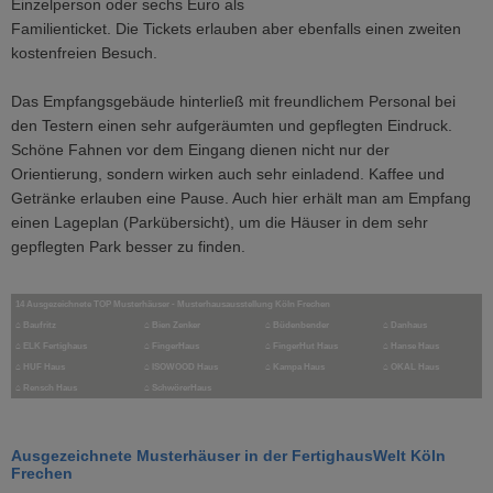
Einzelperson oder sechs Euro als
Familienticket. Die Tickets erlauben aber ebenfalls einen zweiten
kostenfreien Besuch.
Das Empfangsgebäude hinterließ mit freundlichem Personal bei
den Testern einen sehr aufgeräumten und gepflegten Eindruck.
Schöne Fahnen vor dem Eingang dienen nicht nur der
Orientierung, sondern wirken auch sehr einladend. Kaffee und
Getränke erlauben eine Pause. Auch hier erhält man am Empfang
einen Lageplan (Parkübersicht), um die Häuser in dem sehr
gepflegten Park besser zu finden.
14 Ausgezeichnete TOP Musterhäuser - Musterhausausstellung Köln Frechen
⌂
Baufritz
⌂
Bien Zenker
⌂
Büdenbender
⌂
Danhaus
⌂
ELK Fertighaus
⌂ FingerHaus
⌂
FingerHut Haus
⌂ Hanse Haus
⌂
HUF Haus
⌂ ISOWOOD Haus
⌂
Kampa Haus
⌂ OKAL Haus
⌂
Rensch Haus
⌂
SchwörerHaus
Ausgezeichnete Musterhäuser in der FertighausWelt Köln
Frechen