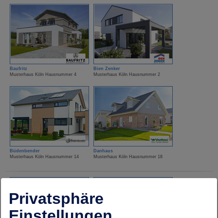
Baufritz
Bien Zenker
Musterhaus Köln Hausnummer 4
Musterhaus Köln Hausnummer 2
Büdenbender
Danhaus
Musterhaus Köln Hausnummer 14
Musterhaus Köln Hausnummer 18
Privatsphäre
Einstellungen