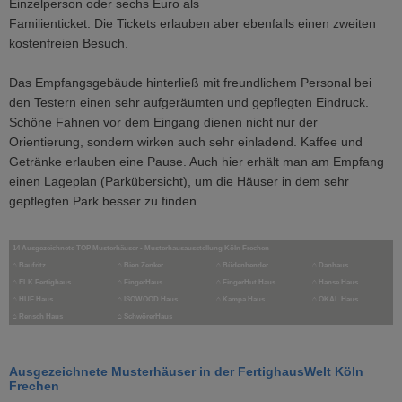
Einzelperson oder sechs Euro als
Familienticket. Die Tickets erlauben aber ebenfalls einen zweiten
kostenfreien Besuch.
Das Empfangsgebäude hinterließ mit freundlichem Personal bei
den Testern einen sehr aufgeräumten und gepflegten Eindruck.
Schöne Fahnen vor dem Eingang dienen nicht nur der
Orientierung, sondern wirken auch sehr einladend. Kaffee und
Getränke erlauben eine Pause. Auch hier erhält man am Empfang
einen Lageplan (Parkübersicht), um die Häuser in dem sehr
gepflegten Park besser zu finden.
14 Ausgezeichnete TOP Musterhäuser - Musterhausausstellung Köln Frechen
⌂
Baufritz
⌂
Bien Zenker
⌂
Büdenbender
⌂
Danhaus
⌂
ELK Fertighaus
⌂ FingerHaus
⌂
FingerHut Haus
⌂ Hanse Haus
⌂
HUF Haus
⌂ ISOWOOD Haus
⌂
Kampa Haus
⌂ OKAL Haus
⌂
Rensch Haus
⌂
SchwörerHaus
Ausgezeichnete Musterhäuser in der FertighausWelt Köln
Frechen