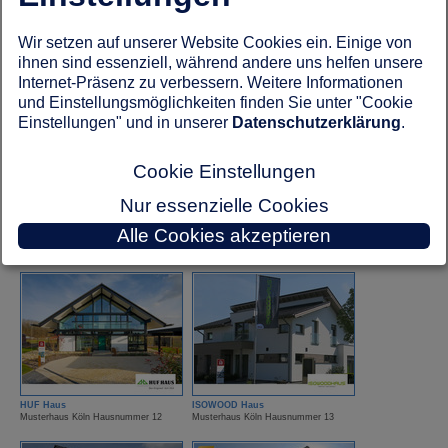
Wir setzen auf unserer Website Cookies ein. Einige von
ELK Fertighaus
FingerHaus
ihnen sind essenziell, während andere uns helfen unsere
Musterhaus Köln Hausnummer 25
Musterhaus Köln Hausnummer 15
Internet-Präsenz zu verbessern. Weitere Informationen
und Einstellungsmöglichkeiten finden Sie unter "Cookie
Einstellungen" und in unserer
Datenschutzerklärung
.
Cookie Einstellungen
Nur essenzielle Cookies
FingerHut Haus
Hanse Haus
Musterhaus Köln Hausnummer 7
Musterhaus Köln Hausnummer 21
Alle Cookies akzeptieren
HUF Haus
ISOWOOD Haus
Musterhaus Köln Hausnummer 12
Musterhaus Köln Hausnummer 13