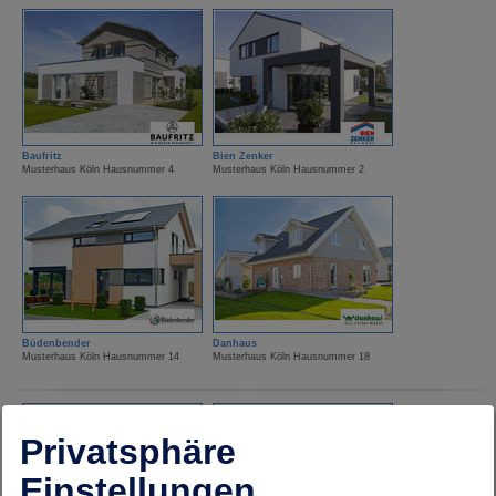
Baufritz
Bien Zenker
Musterhaus Köln Hausnummer 4
Musterhaus Köln Hausnummer 2
Büdenbender
Danhaus
Musterhaus Köln Hausnummer 14
Musterhaus Köln Hausnummer 18
Privatsphäre
Einstellungen