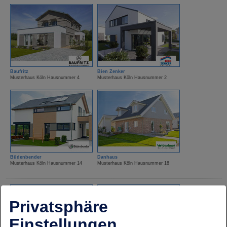
Baufritz
Bien Zenker
Musterhaus Köln Hausnummer 4
Musterhaus Köln Hausnummer 2
Büdenbender
Danhaus
Musterhaus Köln Hausnummer 14
Musterhaus Köln Hausnummer 18
Privatsphäre
Einstellungen