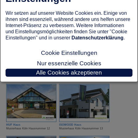
Wir setzen auf unserer Website Cookies ein. Einige von
ELK Fertighaus
FingerHaus
ihnen sind essenziell, während andere uns helfen unsere
Musterhaus Köln Hausnummer 25
Musterhaus Köln Hausnummer 15
Internet-Präsenz zu verbessern. Weitere Informationen
und Einstellungsmöglichkeiten finden Sie unter "Cookie
Einstellungen" und in unserer
Datenschutzerklärung
.
Cookie Einstellungen
Nur essenzielle Cookies
FingerHut Haus
Hanse Haus
Musterhaus Köln Hausnummer 7
Musterhaus Köln Hausnummer 21
Alle Cookies akzeptieren
HUF Haus
ISOWOOD Haus
Musterhaus Köln Hausnummer 12
Musterhaus Köln Hausnummer 13