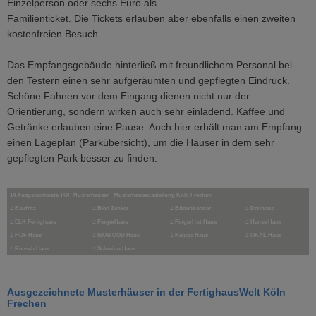
Einzelperson oder sechs Euro als
Familienticket. Die Tickets erlauben aber ebenfalls einen zweiten
kostenfreien Besuch.
Das Empfangsgebäude hinterließ mit freundlichem Personal bei
den Testern einen sehr aufgeräumten und gepflegten Eindruck.
Schöne Fahnen vor dem Eingang dienen nicht nur der
Orientierung, sondern wirken auch sehr einladend. Kaffee und
Getränke erlauben eine Pause. Auch hier erhält man am Empfang
einen Lageplan (Parkübersicht), um die Häuser in dem sehr
gepflegten Park besser zu finden.
14 Ausgezeichnete TOP Musterhäuser - Musterhausausstellung Köln Frechen
⌂
Baufritz
⌂
Bien Zenker
⌂
Büdenbender
⌂
Danhaus
⌂
ELK Fertighaus
⌂ FingerHaus
⌂
FingerHut Haus
⌂ Hanse Haus
⌂
HUF Haus
⌂ ISOWOOD Haus
⌂
Kampa Haus
⌂ OKAL Haus
⌂
Rensch Haus
⌂
SchwörerHaus
Ausgezeichnete Musterhäuser in der FertighausWelt Köln
Frechen