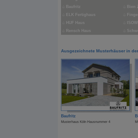
⌂
Baufritz
⌂
Bie
⌂
ELK Fertighaus
⌂ Fing
⌂
HUF Haus
⌂ ISO
⌂
Rensch Haus
⌂
Schw
Ausgezeichnete Musterhäuser in der
Baufritz
B
Musterhaus Köln Hausnummer 4
M