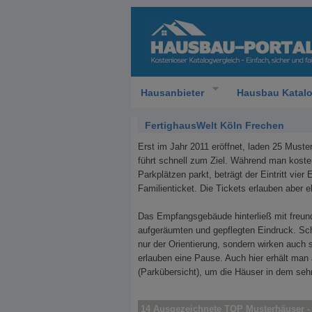
Hausanbieter
Hausbau Katal
FertighausWelt Köln Frechen
Erst im Jahr 2011 eröffnet, laden 25 Must
führt schnell zum Ziel. Während man koste
Parkplätzen parkt, beträgt der Eintritt vie
Familienticket. Die Tickets erlauben aber 
Das Empfangsgebäude hinterließ mit freund
aufgeräumten und gepflegten Eindruck. Sc
nur der Orientierung, sondern wirken auch 
erlauben eine Pause. Auch hier erhält ma
(Parkübersicht), um die Häuser in dem sehr
14 Ausgezeichnete TOP Musterhäuser -