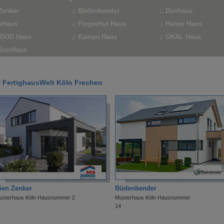
n Zenker
⌂
Büdenbender
⌂
Danhaus
erHaus
⌂
FingerHut Haus
⌂ Hanse Haus
WOOD Haus
⌂
Kampa Haus
⌂ OKAL Haus
örerHaus
 FertighausWelt Köln Frechen
ien Zenker
Büdenbender
usterhaus Köln Hausnummer 2
Musterhaus Köln Hausnummer
14