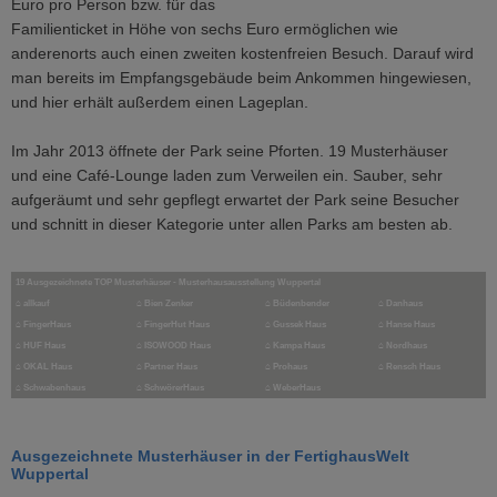
Euro pro Person bzw. für das
Familienticket in Höhe von sechs Euro ermöglichen wie
anderenorts auch einen zweiten kostenfreien Besuch. Darauf wird
man bereits im Empfangsgebäude beim Ankommen hingewiesen,
und hier erhält außerdem einen Lageplan.
Im Jahr 2013 öffnete der Park seine Pforten. 19 Musterhäuser
und eine Café-Lounge laden zum Verweilen ein. Sauber, sehr
aufgeräumt und sehr gepflegt erwartet der Park seine Besucher
und schnitt in dieser Kategorie unter allen Parks am besten ab.
19 Ausgezeichnete TOP Musterhäuser - Musterhausausstellung Wuppertal
⌂
allkauf
⌂
Bien Zenker
⌂
Büdenbender
⌂
Danhaus
⌂
FingerHaus
⌂
FingerHut Haus
⌂ Gussek Haus
⌂
Hanse Haus
⌂
HUF Haus
⌂
ISOWOOD Haus
⌂
Kampa Haus
⌂
Nordhaus
⌂
OKAL Haus
⌂
Partner Haus
⌂
Prohaus
⌂
Rensch Haus
⌂
Schwabenhaus
⌂
SchwörerHaus
⌂
WeberHaus
Ausgezeichnete Musterhäuser in der FertighausWelt
Wuppertal