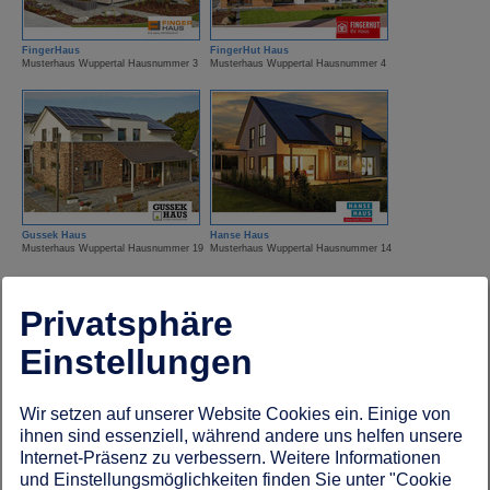
FingerHaus
FingerHut Haus
Musterhaus Wuppertal Hausnummer 3
Musterhaus Wuppertal Hausnummer 4
Gussek Haus
Hanse Haus
Musterhaus Wuppertal Hausnummer 19
Musterhaus Wuppertal Hausnummer 14
Privatsphäre
Einstellungen
Wir setzen auf unserer Website Cookies ein. Einige von
ihnen sind essenziell, während andere uns helfen unsere
HUF Haus
ISOWOOD Haus
Musterhaus Wuppertal Hausnummer 7
Musterhaus Wuppertal Hausnummer 13
Internet-Präsenz zu verbessern. Weitere Informationen
und Einstellungsmöglichkeiten finden Sie unter "Cookie