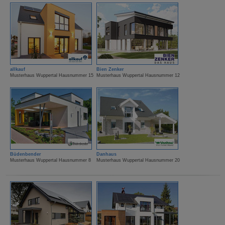
allkauf
Bien Zenker
Musterhaus Wuppertal Hausnummer 15
Musterhaus Wuppertal Hausnummer 12
Büdenbender
Danhaus
Musterhaus Wuppertal Hausnummer 8
Musterhaus Wuppertal Hausnummer 20