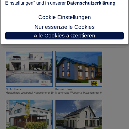
Einstellungen" und in unserer
Datenschutzerklärung
.
Cookie Einstellungen
Nur essenzielle Cookies
Alle Cookies akzeptieren
Kampa Haus
Nordhaus
Musterhaus Wuppertal Hausnummer 9
Musterhaus Wuppertal Hausnummer 17
OKAL Haus
Partner Haus
Musterhaus Wuppertal Hausnummer 16
Musterhaus Wuppertal Hausnummer 6