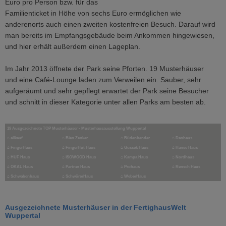
Euro pro Person bzw. für das
Familienticket in Höhe von sechs Euro ermöglichen wie
anderenorts auch einen zweiten kostenfreien Besuch. Darauf wird
man bereits im Empfangsgebäude beim Ankommen hingewiesen,
und hier erhält außerdem einen Lageplan.
Im Jahr 2013 öffnete der Park seine Pforten. 19 Musterhäuser
und eine Café-Lounge laden zum Verweilen ein. Sauber, sehr
aufgeräumt und sehr gepflegt erwartet der Park seine Besucher
und schnitt in dieser Kategorie unter allen Parks am besten ab.
19 Ausgezeichnete TOP Musterhäuser - Musterhausausstellung Wuppertal
⌂
allkauf
⌂
Bien Zenker
⌂
Büdenbender
⌂
Danhaus
⌂
FingerHaus
⌂
FingerHut Haus
⌂ Gussek Haus
⌂
Hanse Haus
⌂
HUF Haus
⌂
ISOWOOD Haus
⌂
Kampa Haus
⌂
Nordhaus
⌂
OKAL Haus
⌂
Partner Haus
⌂
Prohaus
⌂
Rensch Haus
⌂
Schwabenhaus
⌂
SchwörerHaus
⌂
WeberHaus
Ausgezeichnete Musterhäuser in der FertighausWelt
Wuppertal