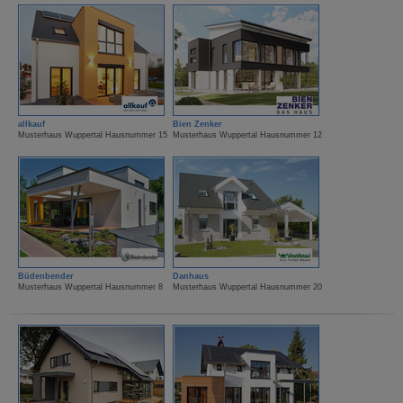
allkauf
Bien Zenker
Musterhaus Wuppertal Hausnummer 15
Musterhaus Wuppertal Hausnummer 12
Büdenbender
Danhaus
Musterhaus Wuppertal Hausnummer 8
Musterhaus Wuppertal Hausnummer 20