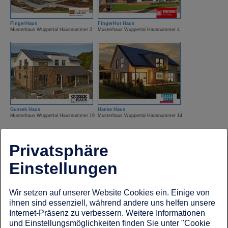
FingerHaus
FingerHut Haus
Musterhaus Wuppertal Hausnummer 3
Musterhaus Wuppertal Hausnummer 4
Gussek Haus
Hanse Haus
Musterhaus Wuppertal Hausnummer 19
Musterhaus Wuppertal Hausnummer 14
Privatsphäre
Einstellungen
Wir setzen auf unserer Website Cookies ein. Einige von
ihnen sind essenziell, während andere uns helfen unsere
HUF Haus
ISOWOOD Haus
Musterhaus Wuppertal Hausnummer 7
Musterhaus Wuppertal Hausnummer 13
Internet-Präsenz zu verbessern. Weitere Informationen
und Einstellungsmöglichkeiten finden Sie unter "Cookie