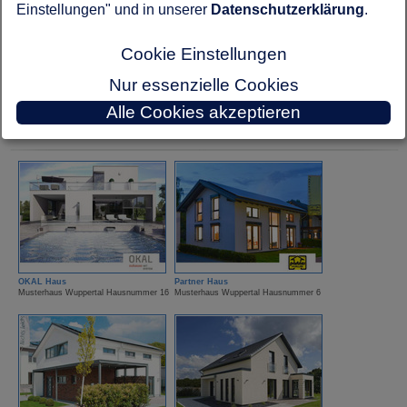
Einstellungen" und in unserer
Datenschutzerklärung
.
Cookie Einstellungen
Nur essenzielle Cookies
Alle Cookies akzeptieren
Kampa Haus
Nordhaus
Musterhaus Wuppertal Hausnummer 9
Musterhaus Wuppertal Hausnummer 17
OKAL Haus
Partner Haus
Musterhaus Wuppertal Hausnummer 16
Musterhaus Wuppertal Hausnummer 6