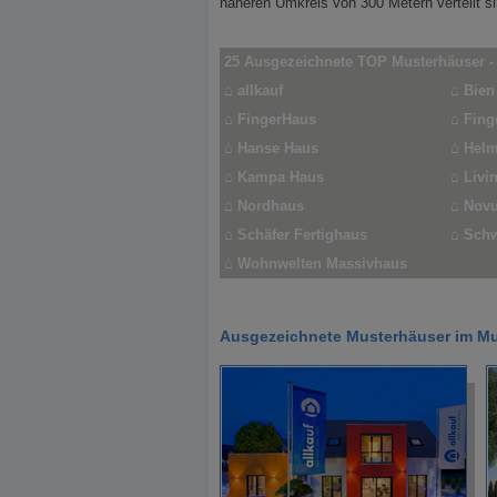
näheren Umkreis von 300 Metern verteilt si
25 Ausgezeichnete TOP Musterhäuser -
⌂
allkauf
⌂
Bien
⌂
FingerHaus
⌂
Fing
⌂
Hanse Haus
⌂
Helm
⌂
Kampa Haus
⌂
Livin
⌂
Nordhaus
⌂
Novu
⌂
Schäfer Fertighaus
⌂
Schw
⌂
Wohnwelten Massivhaus
Ausgezeichnete Musterhäuser im Mu