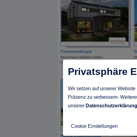
Frammelsberger
G
Musterhaus Mülheim-Kärlich
M
Hausnummer 149
H
Privatsphäre E
Wir setzen auf unserer Website 
Präsenz zu verbessern. Weitere 
unserer
Datenschutzerklärun
Cookie Einstellungen
Helma Eigenheimbau
H