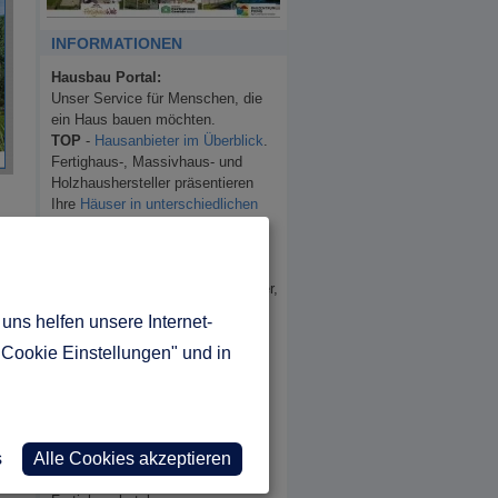
INFORMATIONEN
Hausbau Portal:
Unser Service für Menschen, die
ein Haus bauen möchten.
TOP
-
Hausanbieter im Überblick
.
Fertighaus-, Massivhaus- und
Holzhaushersteller präsentieren
Ihre
Häuser in unterschiedlichen
Kategorien
.
Lassen Sie sich einfach und
unverbindlich die Kataloge der
Hausanbieter, egal ob Fertighäuser,
Massivhäuser oder Holzhäuser,
uns helfen unsere Internet-
zukommen.
Einfach, sicher und fair.
"Cookie Einstellungen" und in
Jetzt Gratis-Kataloge anfordern
Hausbau Katalogservice
Durch unseren Service halten Sie
s
Alle Cookies akzeptieren
bereits in einigen Tagen Ihr
gewünschtes Infopaket von