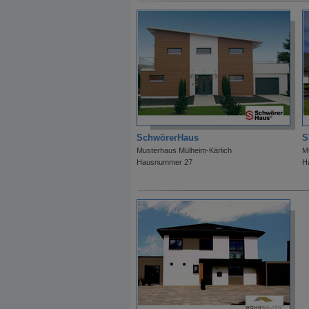
SchwörerHaus
S
Musterhaus Mülheim-Kärlich
M
Hausnummer 27
H