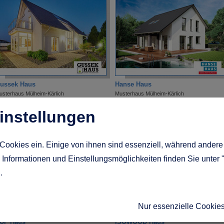
ussek Haus
Hanse Haus
usterhaus Mülheim-Kärlich
Musterhaus Mülheim-Kärlich
ausnummer 158
Hausnummer 113
instellungen
Cookies ein. Einige von ihnen sind essenziell, während andere 
Informationen und Einstellungsmöglichkeiten finden Sie unter 
g
.
Nur essenzielle Cookie
UF Haus
ISOWOOD Haus