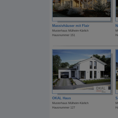
Massivhäuser mit Flair
N
Musterhaus Mülheim-Kärlich
M
Hausnummer 151
H
OKAL Haus
S
Musterhaus Mülheim-Kärlich
M
Hausnummer 127
H