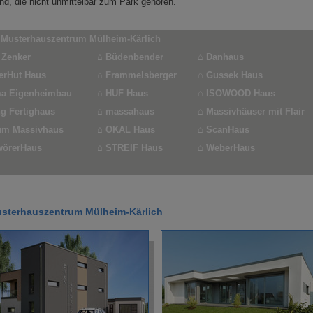
nd, die nicht unmittelbar zum Park gehören.
 Musterhauszentrum Mülheim-Kärlich
 Zenker
⌂
Büdenbender
⌂
Danhaus
erHut Haus
⌂
Frammelsberger
⌂
Gussek Haus
a Eigenheimbau
⌂
HUF Haus
⌂
ISOWOOD Haus
g Fertighaus
⌂
massahaus
⌂
Massivhäuser mit Flair
m Massivhaus
⌂
OKAL Haus
⌂
ScanHaus
örerHaus
⌂
STREIF Haus
⌂
WeberHaus
sterhauszentrum Mülheim-Kärlich