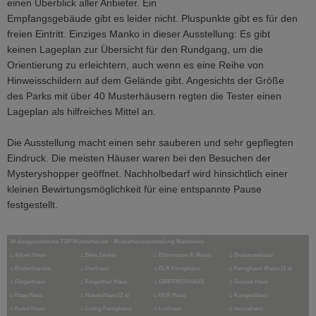
einen Überblick aller Anbieter. Ein
Empfangsgebäude gibt es leider nicht. Pluspunkte gibt es für den
freien Eintritt. Einziges Manko in dieser Ausstellung: Es gibt
keinen Lageplan zur Übersicht für den Rundgang, um die
Orientierung zu erleichtern, auch wenn es eine Reihe von
Hinweisschildern auf dem Gelände gibt. Angesichts der Größe
des Parks mit über 40 Musterhäusern regten die Tester einen
Lageplan als hilfreiches Mittel an.
Die Ausstellung macht einen sehr sauberen und sehr gepflegten
Eindruck. Die meisten Häuser waren bei den Besuchen der
Mysteryshopper geöffnet. Nachholbedarf wird hinsichtlich einer
kleinen Bewirtungsmöglichkeit für eine entspannte Pause
festgestellt.
34 Ausgezeichnete TOP Musterhäuser - Musterhausausstellung Mannheim
⌂
Albert Haus
⌂
Bien Zenker
⌂
Bittermann & Weiss
⌂
Bodenseehaus
⌂
Büdenbender
⌂
Danhaus
⌂
ELK Fertighaus
⌂
Fertighaus Weiss (2 x)
⌂
FingerHaus
⌂
FingerHut Haus
⌂
GRIFFNERHAUS
⌂
Gussek Haus
⌂
Haas Haus
⌂
Hanse Haus (2 x)
⌂
HUF Haus
⌂
Kampa Haus
⌂
Keitel Haus
⌂
Living Fertighaus
⌂
Luxhaus
⌂
massahaus