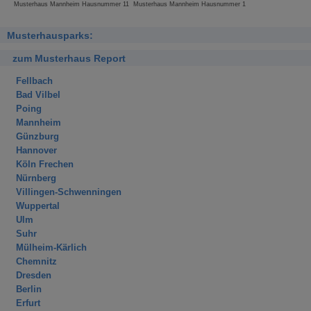
Musterhaus Mannheim Hausnummer 11
Musterhaus Mannheim Hausnummer 1
Musterhausparks:
zum Musterhaus Report
Fellbach
Bad Vilbel
Poing
Mannheim
Günzburg
Hannover
Köln Frechen
Nürnberg
Villingen-Schwenningen
Wuppertal
Ulm
Suhr
Mülheim-Kärlich
Chemnitz
Dresden
Berlin
Erfurt