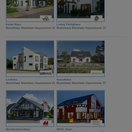
Keitel Haus
Living Fertighaus
Musterhaus Mannheim Hausnummer 32
Musterhaus Mannheim Hausnummer 23
Luxhaus
massahaus
Musterhaus Mannheim Hausnummer 41
Musterhaus Mannheim Hausnummer 37
Meisterstück-Haus
OKAL Haus