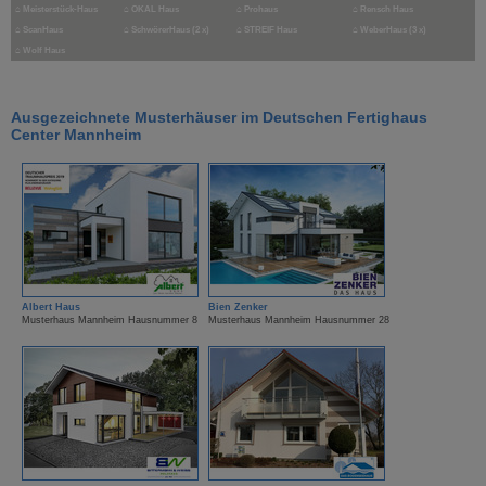
⌂
Meisterstück-Haus
⌂
OKAL Haus
⌂
Prohaus
⌂
Rensch Haus
⌂
ScanHaus
⌂
SchwörerHaus (2 x)
⌂
STREIF Haus
⌂
WeberHaus (3 x)
⌂
Wolf Haus
Ausgezeichnete Musterhäuser im Deutschen Fertighaus
Center Mannheim
Albert Haus
Bien Zenker
Musterhaus Mannheim Hausnummer 8
Musterhaus Mannheim Hausnummer 28