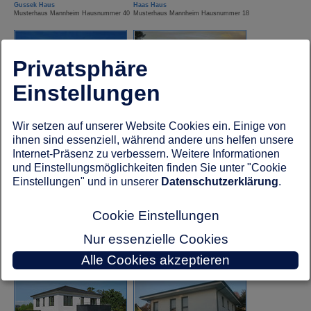
Gussek Haus
Haas Haus
Musterhaus Mannheim Hausnummer 40
Musterhaus Mannheim Hausnummer 18
Privatsphäre
Einstellungen
Hanse Haus
Hanse Haus
Wir setzen auf unserer Website Cookies ein. Einige von
Musterhaus Mannheim Hausnummer 31
Musterhaus Mannheim Hausnummer 33
ihnen sind essenziell, während andere uns helfen unsere
Internet-Präsenz zu verbessern. Weitere Informationen
und Einstellungsmöglichkeiten finden Sie unter "Cookie
Einstellungen" und in unserer
Datenschutzerklärung
.
Cookie Einstellungen
Nur essenzielle Cookies
HUF Haus
Kampa Haus
Alle Cookies akzeptieren
Musterhaus Mannheim Hausnummer 4
Musterhaus Mannheim Hausnummer 29