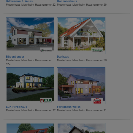
Bittermann & Weiss
Bodenseehaus
Musterhaus Mannheim Hausnummer 22
Musterhaus Mannheim Hausnummer 26
Büdenbender
Danhaus
Musterhaus Mannheim Hausnummer
Musterhaus Mannheim Hausnummer 38
37a
ELK Fertighaus
Fertighaus Weiss
Musterhaus Mannheim Hausnummer 27
Musterhaus Mannheim Hausnummer 21