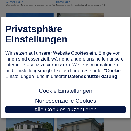
Gussek Haus
Haas Haus
Musterhaus Mannheim Hausnummer 40
Musterhaus Mannheim Hausnummer 18
Privatsphäre
Einstellungen
Hanse Haus
Hanse Haus
Wir setzen auf unserer Website Cookies ein. Einige von
Musterhaus Mannheim Hausnummer 31
Musterhaus Mannheim Hausnummer 33
ihnen sind essenziell, während andere uns helfen unsere
Internet-Präsenz zu verbessern. Weitere Informationen
und Einstellungsmöglichkeiten finden Sie unter "Cookie
Einstellungen" und in unserer
Datenschutzerklärung
.
Cookie Einstellungen
Nur essenzielle Cookies
HUF Haus
Kampa Haus
Alle Cookies akzeptieren
Musterhaus Mannheim Hausnummer 4
Musterhaus Mannheim Hausnummer 29