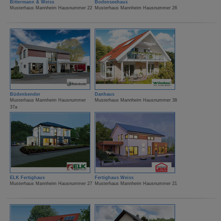
Bittermann & Weiss
Bodenseehaus
Musterhaus Mannheim Hausnummer 22
Musterhaus Mannheim Hausnummer 26
Büdenbender
Danhaus
Musterhaus Mannheim Hausnummer
Musterhaus Mannheim Hausnummer 38
37a
ELK Fertighaus
Fertighaus Weiss
Musterhaus Mannheim Hausnummer 27
Musterhaus Mannheim Hausnummer 21