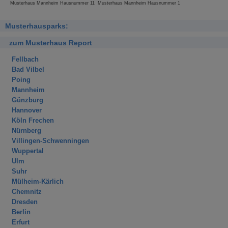
Musterhaus Mannheim Hausnummer 11
Musterhaus Mannheim Hausnummer 1
Musterhausparks:
zum Musterhaus Report
Fellbach
Bad Vilbel
Poing
Mannheim
Günzburg
Hannover
Köln Frechen
Nürnberg
Villingen-Schwenningen
Wuppertal
Ulm
Suhr
Mülheim-Kärlich
Chemnitz
Dresden
Berlin
Erfurt