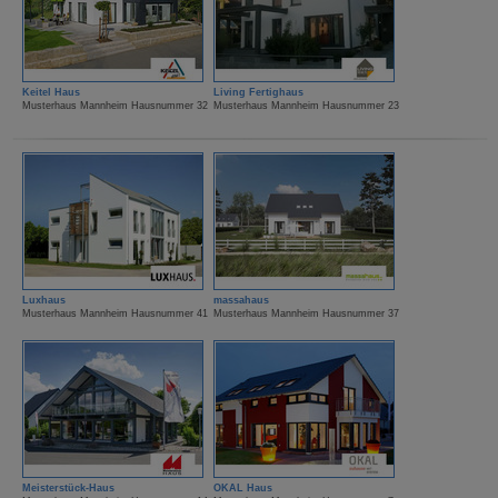
Keitel Haus
Living Fertighaus
Musterhaus Mannheim Hausnummer 32
Musterhaus Mannheim Hausnummer 23
Luxhaus
massahaus
Musterhaus Mannheim Hausnummer 41
Musterhaus Mannheim Hausnummer 37
Meisterstück-Haus
OKAL Haus