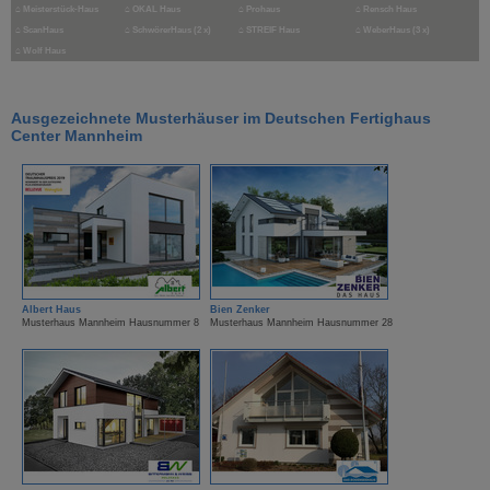
⌂
Meisterstück-Haus
⌂
OKAL Haus
⌂
Prohaus
⌂
Rensch Haus
⌂
ScanHaus
⌂
SchwörerHaus (2 x)
⌂
STREIF Haus
⌂
WeberHaus (3 x)
⌂
Wolf Haus
Ausgezeichnete Musterhäuser im Deutschen Fertighaus
Center Mannheim
Albert Haus
Bien Zenker
Musterhaus Mannheim Hausnummer 8
Musterhaus Mannheim Hausnummer 28