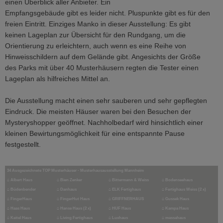
einen Überblick aller Anbieter. Ein
Empfangsgebäude gibt es leider nicht. Pluspunkte gibt es für den
freien Eintritt. Einziges Manko in dieser Ausstellung: Es gibt
keinen Lageplan zur Übersicht für den Rundgang, um die
Orientierung zu erleichtern, auch wenn es eine Reihe von
Hinweisschildern auf dem Gelände gibt. Angesichts der Größe
des Parks mit über 40 Musterhäusern regten die Tester einen
Lageplan als hilfreiches Mittel an.
Die Ausstellung macht einen sehr sauberen und sehr gepflegten
Eindruck. Die meisten Häuser waren bei den Besuchen der
Mysteryshopper geöffnet. Nachholbedarf wird hinsichtlich einer
kleinen Bewirtungsmöglichkeit für eine entspannte Pause
festgestellt.
34 Ausgezeichnete TOP Musterhäuser - Musterhausausstellung Mannheim
⌂
Albert Haus
⌂
Bien Zenker
⌂
Bittermann & Weiss
⌂
Bodenseehaus
⌂
Büdenbender
⌂
Danhaus
⌂
ELK Fertighaus
⌂
Fertighaus Weiss (2 x)
⌂
FingerHaus
⌂
FingerHut Haus
⌂
GRIFFNERHAUS
⌂
Gussek Haus
⌂
Haas Haus
⌂
Hanse Haus (2 x)
⌂
HUF Haus
⌂
Kampa Haus
⌂
Keitel Haus
⌂
Living Fertighaus
⌂
Luxhaus
⌂
massahaus