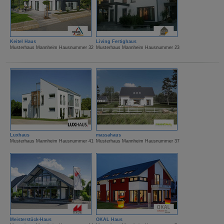
Keitel Haus
Living Fertighaus
Musterhaus Mannheim Hausnummer 32
Musterhaus Mannheim Hausnummer 23
Luxhaus
massahaus
Musterhaus Mannheim Hausnummer 41
Musterhaus Mannheim Hausnummer 37
Meisterstück-Haus
OKAL Haus