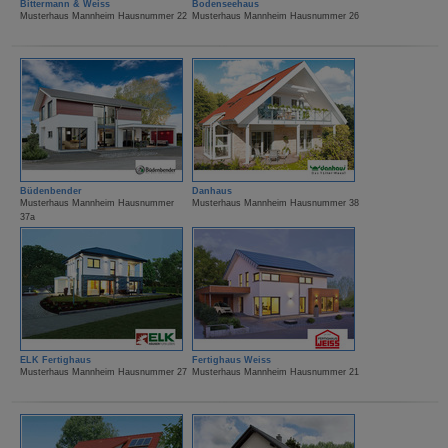
Bittermann & Weiss
Bodenseehaus
Musterhaus Mannheim Hausnummer 22
Musterhaus Mannheim Hausnummer 26
Büdenbender
Danhaus
Musterhaus Mannheim Hausnummer
Musterhaus Mannheim Hausnummer 38
37a
ELK Fertighaus
Fertighaus Weiss
Musterhaus Mannheim Hausnummer 27
Musterhaus Mannheim Hausnummer 21