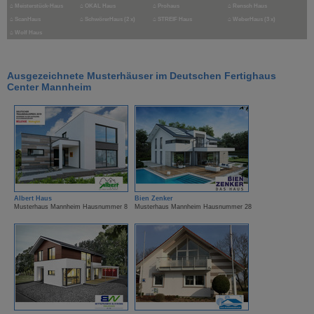
⌂
Meisterstück-Haus
⌂
OKAL Haus
⌂
Prohaus
⌂
Rensch Haus
⌂
ScanHaus
⌂
SchwörerHaus (2 x)
⌂
STREIF Haus
⌂
WeberHaus (3 x)
⌂
Wolf Haus
Ausgezeichnete Musterhäuser im Deutschen Fertighaus
Center Mannheim
Albert Haus
Bien Zenker
Musterhaus Mannheim Hausnummer 8
Musterhaus Mannheim Hausnummer 28