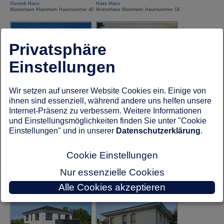
Gussek Haus
Haas Haus
Musterhaus Mannheim Hausnummer 40
Musterhaus Mannheim Hausnummer 18
Privatsphäre
Einstellungen
Hanse Haus
Hanse Haus
Wir setzen auf unserer Website Cookies ein. Einige von
Musterhaus Mannheim Hausnummer 31
Musterhaus Mannheim Hausnummer 33
ihnen sind essenziell, während andere uns helfen unsere
Internet-Präsenz zu verbessern. Weitere Informationen
und Einstellungsmöglichkeiten finden Sie unter "Cookie
Einstellungen" und in unserer
Datenschutzerklärung
.
Cookie Einstellungen
Nur essenzielle Cookies
HUF Haus
Kampa Haus
Alle Cookies akzeptieren
Musterhaus Mannheim Hausnummer 4
Musterhaus Mannheim Hausnummer 29