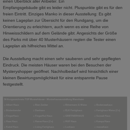
einen Überblick aller Anbieter. Ein
Empfangsgebäude gibt es leider nicht. Pluspunkte gibt es für den
freien Eintritt. Einziges Manko in dieser Ausstellung: Es gibt
keinen Lageplan zur Übersicht für den Rundgang, um die
Orientierung zu erleichtern, auch wenn es eine Reihe von
Hinweisschildern auf dem Gelände gibt. Angesichts der Größe
des Parks mit über 40 Musterhäusern regten die Tester einen
Lageplan als hilfreiches Mittel an.
Die Ausstellung macht einen sehr sauberen und sehr gepflegten
Eindruck. Die meisten Häuser waren bei den Besuchen der
Mysteryshopper geöffnet. Nachholbedarf wird hinsichtlich einer
kleinen Bewirtungsmöglichkeit für eine entspannte Pause
festgestellt.
34 Ausgezeichnete TOP Musterhäuser - Musterhausausstellung Mannheim
⌂
Albert Haus
⌂
Bien Zenker
⌂
Bittermann & Weiss
⌂
Bodenseehaus
⌂
Büdenbender
⌂
Danhaus
⌂
ELK Fertighaus
⌂
Fertighaus Weiss (2 x)
⌂
FingerHaus
⌂
FingerHut Haus
⌂
GRIFFNERHAUS
⌂
Gussek Haus
⌂
Haas Haus
⌂
Hanse Haus (2 x)
⌂
HUF Haus
⌂
Kampa Haus
⌂
Keitel Haus
⌂
Living Fertighaus
⌂
Luxhaus
⌂
massahaus