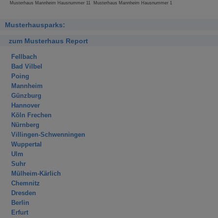
Musterhaus Mannheim Hausnummer 11
Musterhaus Mannheim Hausnummer 1
Musterhausparks:
zum Musterhaus Report
Fellbach
Bad Vilbel
Poing
Mannheim
Günzburg
Hannover
Köln Frechen
Nürnberg
Villingen-Schwenningen
Wuppertal
Ulm
Suhr
Mülheim-Kärlich
Chemnitz
Dresden
Berlin
Erfurt