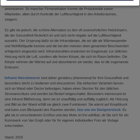
Optimierung der Luft in den Arbeitsräumen innerhalb von kürzester Zeit
amortisieren. So mancher Firmeninhaber könnte die Produktivität seiner
Mitarbeiter, allein durch Kontrolle der Luftfeuchtigkeit in den Arbeitsräumen,
steigern.
Es gibt sie jedoch, die schöne Alternative zu den oft unansehnlichen Heizkörpern,
die der Gesundheit förderlich ist und sich nicht negativ auf die Luftfeuchtigkeit
auswirkt. Der Ursprung dafür ist die Infrarotlampe, die wir alle als Wärmespender
und Wohlfühlquelle kennen und die bei den meisten oben genannten Beschwerden
erfolgreich eingesetzt wird. Infrarotstrahlen erwärmen im Gegensatz zur üblichen
Heizung nicht die Luft, sondern alle festen Körper, die sich im Raum befinden. Die
Körper nehmen die Wärme auf und absorbieren sie wieder, das ist die sogenannte
Emission.
Infrarot Heizelemente
sind daher geradezu phänomenal für Ihre Gesundheit und
besonders leicht zu bedienen und einzusetzen. Die einfachen Varianten lassen
sich an Wand oder Decke befestigen, haben einen Stecker für den üblichen
Stromanschluss und werden bei Bedarf eingeschaltet. Besonders interessant ist
eine Infrarot Bildheizung, denn sie ist unauffällig und auffällig zugleich. Als Heizung
und Bild an der Wand erfüllt sie gleich zwei Funktionen. Sie wärmt auf Knopfdruck
und kann zum Blickpunkt des Raumes werden,
fast wie ein Designerstück
. Es
gibt sie in verschiedenen Größen und das Motiv ist frei wählbar, ob Sie sich für ein
Kunstwerk von Van Gogh oder für Ihr eigenes individuelles Foto als Vorlage
entscheiden.
Stand: 2018