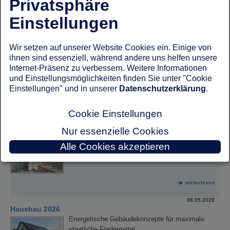
Privatsphäre
weiterlesen
Einstellungen
18.05.2026
Einbruchschutz beim Neubau: Welches Alarmsystem passt
zum Hausbau?
Wir setzen auf unserer Website Cookies ein. Einige von
Wer ein Haus baut, trifft unzählige
ihnen sind essenziell, während andere uns helfen unsere
Entscheidungen – von der Dämmung bis zur
Internet-Präsenz zu verbessern. Weitere Informationen
Heizungsanlage.
und Einstellungsmöglichkeiten finden Sie unter "Cookie
Einstellungen" und in unserer
Datenschutzerklärung
.
weiterlesen
Cookie Einstellungen
08.05.2026
Schimmel vorbeugen
Nur essenzielle Cookies
Checkliste für die optimale Badentlüftung im
Alle Cookies akzeptieren
Neubau
weiterlesen
08.05.2026
Hausbau 2026
Energetische Gebäudekonzepte für maximale
staatliche Fördermittel