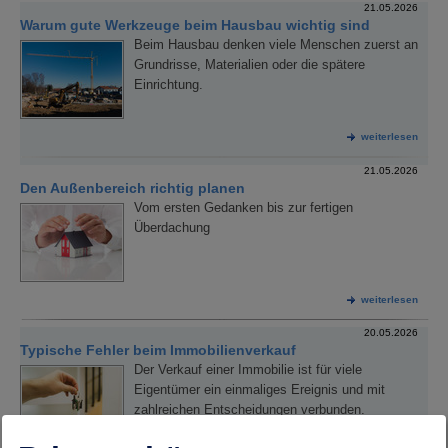
21.05.2026
Warum gute Werkzeuge beim Hausbau wichtig sind
Beim Hausbau denken viele Menschen zuerst an
Grundrisse, Materialien oder die spätere
Einrichtung.
weiterlesen
21.05.2026
Den Außenbereich richtig planen
Vom ersten Gedanken bis zur fertigen
Überdachung
weiterlesen
20.05.2026
Typische Fehler beim Immobilienverkauf
Der Verkauf einer Immobilie ist für viele
Eigentümer ein einmaliges Ereignis und mit
zahlreichen Entscheidungen verbunden.