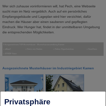
Wer sich zuhause vorinformieren will, hat Pech, eine Webseite
sucht man im Netz vergeblich. Auch auf ein persönliches
Empfangsgebäude und Lageplan wird hier verzichtet, dafür
machen die Häuser aber einen sauberen und gepflegten
Eindruck. Wer Hunger hat, findet in der unmittelbaren Umgebung
die entsprechenden Möglichkeiten.
5 Ausgezeichnete TOP Musterhäuser - Musterhausausstellung Kamen
⌂
allkauf
⌂
Heinz von Heiden
⌂
Helma Eigenheimbau
⌂
ScanHaus
⌂
STREIF Haus
Ausgezeichnete Musterhäuser im Industriegebiet Kamen
Privatsphäre
allkauf
Heinz von Heiden