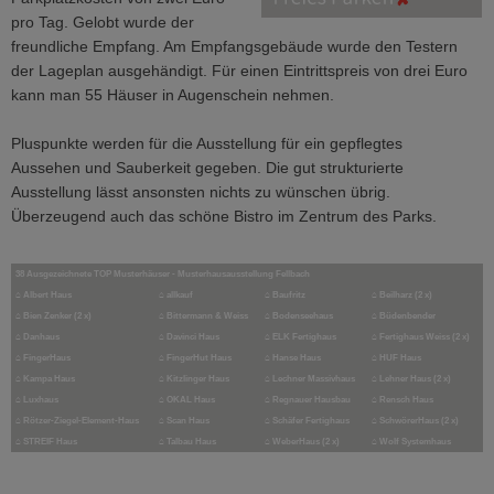
pro Tag. Gelobt wurde der
freundliche Empfang. Am Empfangsgebäude wurde den Testern
der Lageplan ausgehändigt. Für einen Eintrittspreis von drei Euro
kann man 55 Häuser in Augenschein nehmen.
Pluspunkte werden für die Ausstellung für ein gepflegtes
Aussehen und Sauberkeit gegeben. Die gut strukturierte
Ausstellung lässt ansonsten nichts zu wünschen übrig.
Überzeugend auch das schöne Bistro im Zentrum des Parks.
38 Ausgezeichnete TOP Musterhäuser - Musterhausausstellung Fellbach
⌂ Albert Haus
⌂ allkauf
⌂ Baufritz
⌂ Beilharz (2 x)
⌂ Bien Zenker (2 x)
⌂ Bittermann & Weiss
⌂ Bodenseehaus
⌂ Büdenbender
⌂ Danhaus
⌂ Davinci Haus
⌂ ELK Fertighaus
⌂ Fertighaus Weiss (2 x)
⌂ FingerHaus
⌂ FingerHut Haus
⌂ Hanse Haus
⌂ HUF Haus
⌂ Kampa Haus
⌂ Kitzlinger Haus
⌂ Lechner Massivhaus
⌂ Lehner Haus (2 x)
⌂ Luxhaus
⌂ OKAL Haus
⌂ Regnauer Hausbau
⌂ Rensch Haus
⌂ Rötzer-Ziegel-Element-Haus
⌂ Scan Haus
⌂ Schäfer Fertighaus
⌂ SchwörerHaus (2 x)
⌂ STREIF Haus
⌂ Talbau Haus
⌂ WeberHaus (2 x)
⌂ Wolf Systemhaus