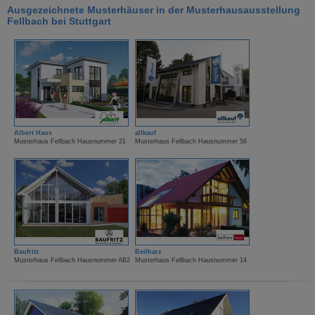
Ausgezeichnete Musterhäuser in der Musterhausausstellung
Fellbach bei Stuttgart
Albert Haus
allkauf
Musterhaus Fellbach Hausnummer 21
Musterhaus Fellbach Hausnummer 58
Baufritz
Beilharz
Musterhaus Fellbach Hausnummer AB2
Musterhaus Fellbach Hausnummer 14