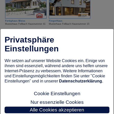
Fertighaus Weiss
FingerHaus
Musterhaus Fellbach Hausnummer 41
Musterhaus Fellbach Hausnummer 15
Privatsphäre
Einstellungen
Wir setzen auf unserer Website Cookies ein. Einige von
ihnen sind essenziell, während andere uns helfen unsere
FingerHut Haus
Hanse Haus
Internet-Präsenz zu verbessern. Weitere Informationen
Musterhaus Fellbach Hausnummer 1A
Musterhaus Fellbach Hausnummer 26
und Einstellungsmöglichkeiten finden Sie unter "Cookie
Einstellungen" und in unserer
Datenschutzerklärung
.
Cookie Einstellungen
Nur essenzielle Cookies
Alle Cookies akzeptieren
HUF Haus
Kampa Haus