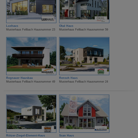
Luxhaus
Okal Haus
Musterhaus Fellbach Hausnummer 23
Musterhaus Fellbach Hausnummer 59
Regnauer Hausbau
Rensch Haus
Musterhaus Fellbach Hausnummer 49
Musterhaus Fellbach Hausnummer 24
Rötzer-Ziegel-Element-Haus
Scan Haus