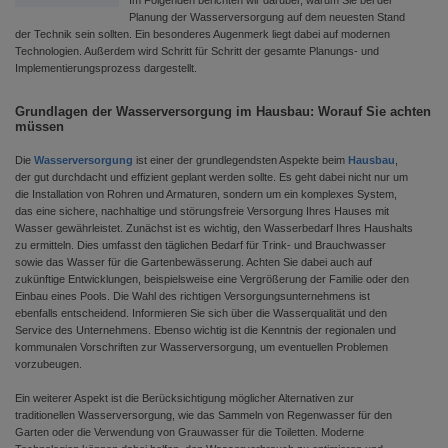
Im Folgenden berichten wir darüber, warum Sie bei der
Planung der Wasserversorgung auf dem neuesten Stand
der Technik sein sollten. Ein besonderes Augenmerk liegt dabei auf modernen
Technologien. Außerdem wird Schritt für Schritt der gesamte Planungs- und
Implementierungsprozess dargestellt.
Grundlagen der Wasserversorgung im Hausbau: Worauf Sie achten
müssen
Die
Wasserversorgung
ist einer der grundlegendsten Aspekte beim
Hausbau
,
der gut durchdacht und effizient geplant werden sollte. Es geht dabei nicht nur um
die Installation von Rohren und Armaturen, sondern um ein komplexes System,
das eine sichere, nachhaltige und störungsfreie Versorgung Ihres Hauses mit
Wasser gewährleistet. Zunächst ist es wichtig, den Wasserbedarf Ihres Haushalts
zu ermitteln. Dies umfasst den täglichen Bedarf für Trink- und Brauchwasser
sowie das Wasser für die Gartenbewässerung. Achten Sie dabei auch auf
zukünftige Entwicklungen, beispielsweise eine Vergrößerung der Familie oder den
Einbau eines Pools. Die Wahl des richtigen Versorgungsunternehmens ist
ebenfalls entscheidend. Informieren Sie sich über die Wasserqualität und den
Service des Unternehmens. Ebenso wichtig ist die Kenntnis der regionalen und
kommunalen Vorschriften zur Wasserversorgung, um eventuellen Problemen
vorzubeugen.
Ein weiterer Aspekt ist die Berücksichtigung möglicher Alternativen zur
traditionellen Wasserversorgung, wie das Sammeln von Regenwasser für den
Garten oder die Verwendung von Grauwasser für die Toiletten. Moderne