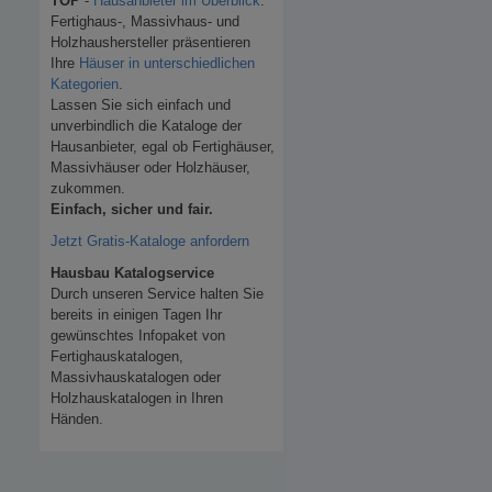
TOP
-
Hausanbieter im Überblick
.
Fertighaus-, Massivhaus- und
Holzhaushersteller präsentieren
Ihre
Häuser in unterschiedlichen
Kategorien
.
Lassen Sie sich einfach und
unverbindlich die Kataloge der
Hausanbieter, egal ob Fertighäuser,
Massivhäuser oder Holzhäuser,
zukommen.
Einfach, sicher und fair.
Jetzt Gratis-Kataloge anfordern
Hausbau Katalogservice
Durch unseren Service halten Sie
bereits in einigen Tagen Ihr
gewünschtes Infopaket von
Fertighauskatalogen,
Massivhauskatalogen oder
Holzhauskatalogen in Ihren
Händen.