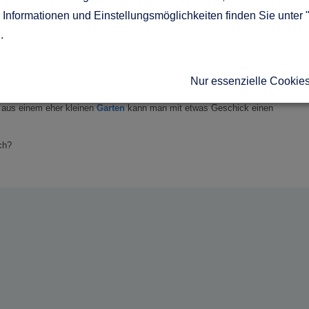
ergrund.
Informationen und Einstellungsmöglichkeiten finden Sie unter 
g
.
l wieder großer Beliebtheit. Dieser Stil zeichnet sich durch viele natürliche
Nur essenzielle Cookie
 sich sowohl in den Gartenmöbeln als auch in der Dekoration widerspiegeln.
Gartenstil wie die klassische Gartenbank aus Teakholz. Die meisten
h aus einem eher kleinen
Garten
kann man mit etwas Geschick einen
ch?