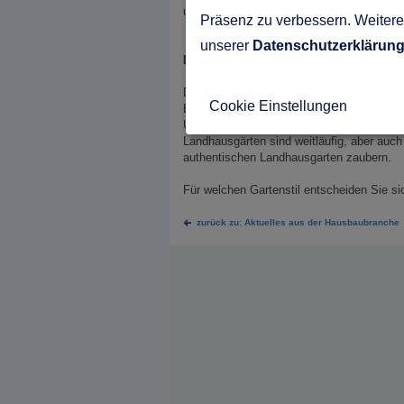
und Dekoration des Gartens steht im Vord
Präsenz zu verbessern. Weitere 
unserer
Datenschutzerklärun
Ländlich und Natur pur
Der ländliche Gartenstil erfreut sich aktuel
Cookie Einstellungen
Elemente wie Holz und Rattan aus, welche
Üppige Beete gehören genauso zu diesem 
Landhausgärten sind weitläufig, aber auc
authentischen Landhausgarten zaubern.
Für welchen Gartenstil entscheiden Sie si
zurück zu: Aktuelles aus der Hausbaubranche