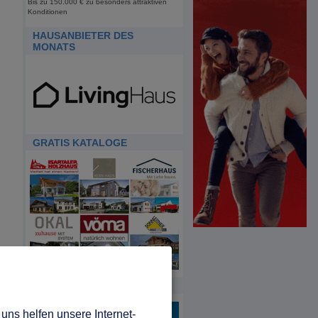
Bis zu 150.000 € zu besonders attraktiven
Konditionen
HAUSANBIETER DES
MONATS
GRATIS KATALOGE
HDA
uns helfen unsere Internet-