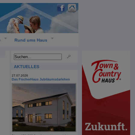
e
Rund ums Haus
AKTUELLES
27.07.2026
Das FischerHaus Jubiläumsdarlehen