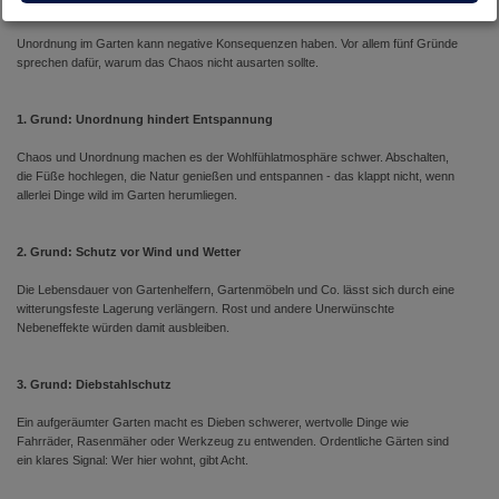
5 Gründe für Ordnung im Garten
Unordnung im Garten kann negative Konsequenzen haben. Vor allem fünf Gründe
sprechen dafür, warum das Chaos nicht ausarten sollte.
1. Grund: Unordnung hindert Entspannung
Chaos und Unordnung machen es der Wohlfühlatmosphäre schwer. Abschalten,
die Füße hochlegen, die Natur genießen und entspannen - das klappt nicht, wenn
allerlei Dinge wild im Garten herumliegen.
2. Grund: Schutz vor Wind und Wetter
Die Lebensdauer von Gartenhelfern, Gartenmöbeln und Co. lässt sich durch eine
witterungsfeste Lagerung verlängern. Rost und andere Unerwünschte
Nebeneffekte würden damit ausbleiben.
3. Grund: Diebstahlschutz
Ein aufgeräumter Garten macht es Dieben schwerer, wertvolle Dinge wie
Fahrräder, Rasenmäher oder Werkzeug zu entwenden. Ordentliche Gärten sind
ein klares Signal: Wer hier wohnt, gibt Acht.