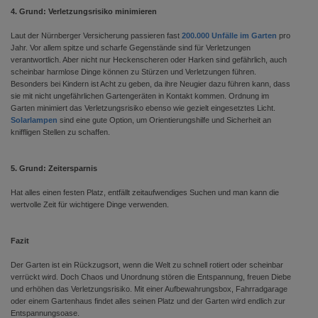
4. Grund: Verletzungsrisiko minimieren
Laut der Nürnberger Versicherung passieren fast
200.000 Unfälle im Garten
pro
Jahr. Vor allem spitze und scharfe Gegenstände sind für Verletzungen
verantwortlich. Aber nicht nur Heckenscheren oder Harken sind gefährlich, auch
scheinbar harmlose Dinge können zu Stürzen und Verletzungen führen.
Besonders bei Kindern ist Acht zu geben, da ihre Neugier dazu führen kann, dass
sie mit nicht ungefährlichen Gartengeräten in Kontakt kommen. Ordnung im
Garten minimiert das Verletzungsrisiko ebenso wie gezielt eingesetztes Licht.
Solarlampen
sind eine gute Option, um Orientierungshilfe und Sicherheit an
kniffligen Stellen zu schaffen.
5. Grund: Zeitersparnis
Hat alles einen festen Platz, entfällt zeitaufwendiges Suchen und man kann die
wertvolle Zeit für wichtigere Dinge verwenden.
Fazit
Der Garten ist ein Rückzugsort, wenn die Welt zu schnell rotiert oder scheinbar
verrückt wird. Doch Chaos und Unordnung stören die Entspannung, freuen Diebe
und erhöhen das Verletzungsrisiko. Mit einer Aufbewahrungsbox, Fahrradgarage
oder einem Gartenhaus findet alles seinen Platz und der Garten wird endlich zur
Entspannungsoase.