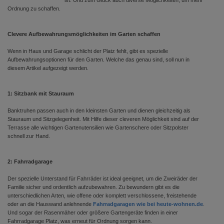
ist. Und zum Glück auch diverse Möglichkeiten, um mehr
Ordnung zu schaffen.
Clevere Aufbewahrungsmöglichkeiten im Garten schaffen
Wenn in Haus und Garage schlicht der Platz fehlt, gibt es spezielle
Aufbewahrungsoptionen für den Garten. Welche das genau sind, soll nun in
diesem Artikel aufgezeigt werden.
1: Sitzbank mit Stauraum
Banktruhen passen auch in den kleinsten Garten und dienen gleichzeitig als
Stauraum und Sitzgelegenheit. Mit Hilfe dieser cleveren Möglichkeit sind auf der
Terrasse alle wichtigen Gartenutensilien wie Gartenschere oder Sitzpolster
schnell zur Hand.
2: Fahrradgarage
Der spezielle Unterstand für Fahrräder ist ideal geeignet, um die Zweiräder der
Familie sicher und ordentlich aufzubewahren. Zu bewundern gibt es die
unterschiedlichen Arten, wie offene oder komplett verschlossene, freistehende
oder an die Hauswand anlehnende
Fahrradgaragen wie bei heute-wohnen.de
.
Und sogar der Rasenmäher oder größere Gartengeräte finden in einer
Fahrradgarage Platz, was erneut für Ordnung sorgen kann.